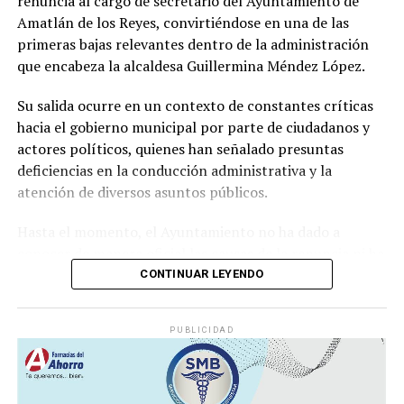
renuncia al cargo de secretario del Ayuntamiento de
productiva y el sustento de miles de familias
Amatlán de los Reyes, convirtiéndose en una de las
veracruzanas ligadas al sector azucarero.
primeras bajas relevantes dentro de la administración
que encabeza la alcaldesa Guillermina Méndez López.
Su salida ocurre en un contexto de constantes críticas
hacia el gobierno municipal por parte de ciudadanos y
actores políticos, quienes han señalado presuntas
deficiencias en la conducción administrativa y la
atención de diversos asuntos públicos.
Hasta el momento, el Ayuntamiento no ha dado a
conocer de manera oficial las causas de la renuncia ni ha
informado quién ocupará la Secretaría del
CONTINUAR LEYENDO
Ayuntamiento, una de las áreas con mayor
responsabilidad dentro de la estructura municipal.
PUBLICIDAD
Se espera que en las próximas horas el gobierno
municipal emita una postura oficial sobre la salida del
funcionario y anuncie a la persona que asumirá el cargo.