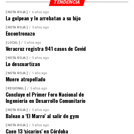
TENDENCIA
[ NOTA ROJA ]
6 años ago
La golpean y le arrebatan a su hijo
[ NOTA ROJA ]
3 años ago
Encontronazo
[ LOCAL ]
5 años ago
Veracruz registra 941 casos de Covid
[ NOTA ROJA ]
5 años ago
Lo descuartizan
[ NOTA ROJA ]
1 año ago
Muere atropellado
[ REGIONAL ]
5 años ago
Concluye el Primer Foro Nacional de
Ingeniería en Desarrollo Comunitario
[ NOTA ROJA ]
5 años ago
Balean a ‘El Marro’ al salir de gym
[ NOTA ROJA ]
5 años ago
Caen 13 ‘sicarios’ en Córdoba