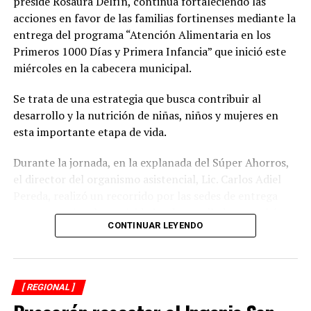
preside Rosaura Delfín, continúa fortaleciendo las
acciones en favor de las familias fortinenses mediante la
entrega del programa “Atención Alimentaria en los
Primeros 1000 Días y Primera Infancia” que inició este
miércoles en la cabecera municipal.
Se trata de una estrategia que busca contribuir al
desarrollo y la nutrición de niñas, niños y mujeres en
esta importante etapa de vida.
Durante la jornada, en la explanada del Súper Ahorros,
el director del organismo asistencial, Lic. Carlos Adiel
Pereda, realizó un recorrido por las sedes de entrega
para supervisar las actividades desarrolladas por el área
CONTINUAR LEYENDO
de Plan Alimentario, reconociendo el compromiso y la
organización del personal encargado de llevar este
beneficio a la población para fortalecer la alimentación
y el desarrollo de las familias.
[ REGIONAL ]
Asimismo, se informa a las personas beneficiarias que las