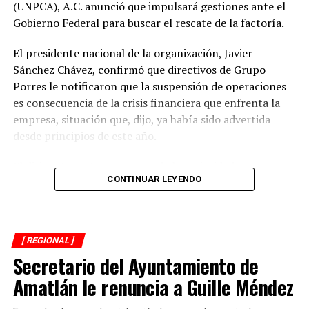
(UNPCA), A.C. anunció que impulsará gestiones ante el
Gobierno Federal para buscar el rescate de la factoría.
El presidente nacional de la organización, Javier
Sánchez Chávez, confirmó que directivos de Grupo
Porres le notificaron que la suspensión de operaciones
es consecuencia de la crisis financiera que enfrenta la
empresa, situación que, dijo, ya había sido advertida
desde principios de este año.
El dirigente sostuvo que una de las prioridades es
CONTINUAR LEYENDO
garantizar que los productores reciban el pago íntegro
de la caña entregada durante la zafra. Indicó que la
empresa se comprometió a cubrir los adeudos conforme
a la ley y a los acuerdos establecidos al concluir la
[ REGIONAL ]
molienda.
Secretario del Ayuntamiento de
El Ingenio San Pedro abastecía entre 17 mil y 18 mil
Amatlán le renuncia a Guille Méndez
hectáreas de cultivo y concentraba la producción de