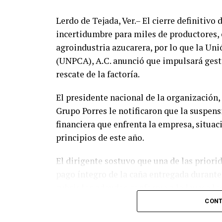
Lerdo de Tejada, Ver.– El cierre definitivo
incertidumbre para miles de productores, o
agroindustria azucarera, por lo que la Un
(UNPCA), A.C. anunció que impulsará gesti
rescate de la factoría.
El presidente nacional de la organización,
Grupo Porres le notificaron que la suspens
financiera que enfrenta la empresa, situaci
principios de este año.
El dirigente sostuvo que una de las priori
pago íntegro de la caña entregada durante
cubrir los adeudos conforme a la ley y a lo
CONT
El Ingenio San Pedro abastecía entre 17 mi