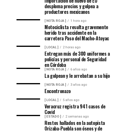
Importación de huevo de EU
desploma precios y golpea a
productores mexicanos
[ NOTA ROJA ]
1 hora ago
Motociclista resulta gravemente
herido tras accidente en la
carretera Paso del Macho-Atoyac
[ LOCAL ]
2 horas ago
Entregan más de 300 uniformes a
policías y personal de Seguridad
en Córdoba
[ NOTA ROJA ]
6 años ago
La golpean y le arrebatan a su hijo
[ NOTA ROJA ]
3 años ago
Encontronazo
[ LOCAL ]
5 años ago
Veracruz registra 941 casos de
Covid
[ ESTADO ]
2 semanas ago
Restos hallados en la autopista
Orizaba-Puebla son óseos y de