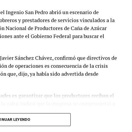
 del Ingenio San Pedro abrió un escenario de
breros y prestadores de servicios vinculados a la
ión Nacional de Productores de Caña de Azúcar
ones ante el Gobierno Federal para buscar el
 Javier Sánchez Chávez, confirmó que directivos de
ión de operaciones es consecuencia de la crisis
ón que, dijo, ya había sido advertida desde
dades es garantizar que los productores reciban el
 la zafra. Indicó que la empresa se comprometió a
s acuerdos establecidos al concluir la molienda.
INUAR LEYENDO
l y 18 mil hectáreas de cultivo y concentraba la