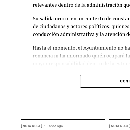
relevantes dentro de la administración q
Asimismo, adelantó que la próxima semana
Su salida ocurre en un contexto de constan
Sheinbaum Pardo una propuesta para que e
de ciudadanos y actores políticos, quienes
que permitan rescatar el ingenio y preserv
conducción administrativa y la atención d
región.
Hasta el momento, el Ayuntamiento no ha d
De acuerdo con las estimaciones de la UNP
renuncia ni ha informado quién ocupará la
impacto económico superior a los mil mill
mayor responsabilidad dentro de la estruc
manera directa la actividad productiva y e
ligadas al sector azucarero.
Se espera que en las próximas horas el gob
CONT
salida del funcionario y anuncie a la pers
[ NOTA ROJA ]
6 años ago
[ NOTA ROJA 