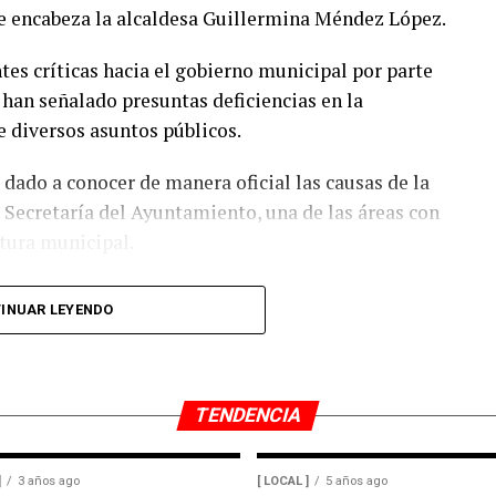
ue encabeza la alcaldesa Guillermina Méndez López.
 presentará ante la presidenta Claudia
tes críticas hacia el gobierno municipal por parte
l Gobierno Federal intervenga y analice opciones
 han señalado presuntas deficiencias en la
ar una de las principales fuentes de empleo de la
e diversos asuntos públicos.
ado a conocer de manera oficial las causas de la
CA, el cierre del Ingenio San Pedro representa un
 Secretaría del Ayuntamiento, una de las áreas con
ones de pesos, cifra que amenaza con afectar de
tura municipal.
l sustento de miles de familias veracruzanas
ierno municipal emita una postura oficial sobre la
INUAR LEYENDO
ona que asumirá el cargo.
TENDENCIA
]
3 años ago
[ LOCAL ]
5 años ago