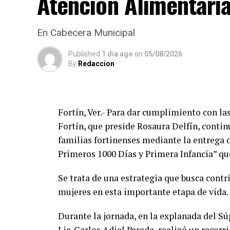
Atención Alimentari
En Cabecera Municipal
Published
1 día ago
on
05/08/2026
By
Redaccion
Fortín, Ver.- Para dar cumplimiento con l
Fortín, que preside Rosaura Delfín, contin
familias fortinenses mediante la entrega 
Primeros 1000 Días y Primera Infancia” que
Se trata de una estrategia que busca contri
mujeres en esta importante etapa de vida.
Durante la jornada, en la explanada del Sú
Lic. Carlos Adiel Pereda, realizó un recorr