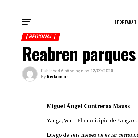
[ PORTADA ]
[ REGIONAL ]
Reabren parques
Published
6 años ago
on
22/09/2020
By
Redaccion
Miguel Ángel Contreras Mauss
Yanga, Ver. – El municipio de Yanga 
Luego de seis meses de estar cerrados