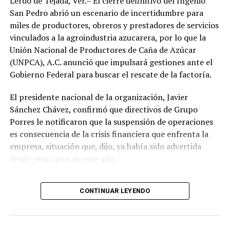
Lerdo de Tejada, Ver.– El cierre definitivo del Ingenio
San Pedro abrió un escenario de incertidumbre para
miles de productores, obreros y prestadores de servicios
vinculados a la agroindustria azucarera, por lo que la
Unión Nacional de Productores de Caña de Azúcar
(UNPCA), A.C. anunció que impulsará gestiones ante el
Gobierno Federal para buscar el rescate de la factoría.
El presidente nacional de la organización, Javier
Sánchez Chávez, confirmó que directivos de Grupo
Porres le notificaron que la suspensión de operaciones
es consecuencia de la crisis financiera que enfrenta la
empresa, situación que, dijo, ya había sido advertida
desde principios de este año.
El dirigente sostuvo que una de las prioridades es
CONTINUAR LEYENDO
garantizar que los productores reciban el pago íntegro
de la caña entregada durante la zafra. Indicó que la
empresa se comprometió a cubrir los adeudos conforme