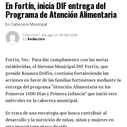
En Fortín, inicia DIF entrega del
presidente del Concejo Municipal Crispín Hernández
Sánchez les diera la cara, pero, no sucedió así y
Programa de Atención Alimentaria
literalmente se vuelo burló de ellos, generando un
repudió hacia su per, señalando que esto es inaudito.
En Cabecera Municipal
Por lo que, el día de hoy, tomaron la decisión de
Published
1 día ago
on
05/08/2026
By
Redaccion
bloquear el tramo carretero Mixtla de Altamirano –
Zongolica a la altura d la zona conocida como La Quinta,
para ejercer una mayor presión contra el antes señalado
Fortín, Ver.- Para dar cumplimiento con las metas
y las bombas de agua sean devueltas, ya que de forma
establecidas, el Sistema Municipal DIF Fortín, que
extraña desaparecieron y nadie sabe dónde están.
preside Rosaura Delfín, continúa fortaleciendo las
acciones en favor de las familias fortinenses mediante la
Esperan que, ahora si, Hernández Sánchez de la cara y
entrega del programa “Atención Alimentaria en los
resuelva los problemas, pero sin culpar a otros de los
Primeros 1000 Días y Primera Infancia” que inició este
problemas que el mismo ha generado y ante su falta de
miércoles en la cabecera municipal.
capacidad no puede resolver.
Se trata de una estrategia que busca contribuir al
RELATED TOPICS:
desarrollo y la nutrición de niñas, niños y mujeres en
esta importante etapa de vida.
DESPUÉS