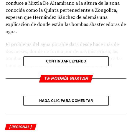
conduce a Mixtla De Altamirano a la altura de la zona
conocida como la Quinta perteneciente a Zongolica,
esperan que Hernández Sánchez de además una
explicación de donde están las bombas abastecedoras de
agua.
El problema del agua potable data desde hace más de
dos meses, donde de forma por demás misteriosa, las
bombas de agua que suministraban el vital líquido a las
CONTINUAR LEYENDO
familias de 4 barrios desaparecieron, siendo que el
argumento de Crispín Hernández Sánchez era de que
TE PODRÍA GUSTAR
estaban descompuesta, pero una bomba se rotaría cada
día para las familias afectadas, solo se soluciono el
problema de un barrio y el resto siguen careciendo del
vital líquido.
HAGA CLIC PARA COMENTAR
El día de lunes, habían efectuado el cierre carretero a la
altura límites con Zongolica y habían tomado el palacio
municipal como medida de presión para que el
[ REGIONAL ]