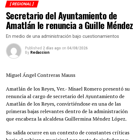
a la ley y a los acuerdos establecidos al concluir la
[ REGIONAL ]
molienda.
Secretario del Ayuntamiento de
El Ingenio San Pedro abastecía entre 17 mil y 18 mil
Amatlán le renuncia a Guille Méndez
hectáreas de cultivo y concentraba la producción de
alrededor de siete mil cañeros, por lo que el cierre
En medio de una administración bajo cuestionamientos
tendrá repercusiones económicas no sólo en Lerdo de
Published
2 días ago
on
04/08/2026
Tejada, sino también en municipios como Saltabarranca
By
Redaccion
y Ángel R. Cabada, además de afectar a cortadores de
caña, transportistas, comercios y cientos de
trabajadores.
Miguel Ángel Contreras Mauss
Sánchez Chávez informó que sostendrá reuniones con la
Amatlán de los Reyes, Ver.- Misael Romero presentó su
gobernadora Rocío Nahle García para analizar el
renuncia al cargo de secretario del Ayuntamiento de
panorama y definir mecanismos que permitan atender
Amatlán de los Reyes, convirtiéndose en una de las
la emergencia que enfrenta el sector.
primeras bajas relevantes dentro de la administración
que encabeza la alcaldesa Guillermina Méndez López.
De manera paralela, la dirigencia nacional inició
negociaciones con los ingenios La Gloria, San Cristóbal y
Su salida ocurre en un contexto de constantes críticas
Cuatotolapan para explorar la posibilidad de recibir