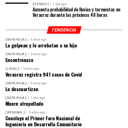
De acuerdo con las estimaciones de la UNPCA, el cierre
[ ESTADO ]
1 día ago
Aumenta probabilidad de lluvias y tormentas en
del Ingenio San Pedro representa un impacto
Veracruz durante las próximas 48 horas
económico superior a los mil millones de pesos, cifra
que amenaza con afectar de manera directa la actividad
TENDENCIA
productiva y el sustento de miles de familias
veracruzanas ligadas al sector azucarero.
[ NOTA ROJA ]
6 años ago
La golpean y le arrebatan a su hijo
[ NOTA ROJA ]
3 años ago
Encontronazo
[ LOCAL ]
5 años ago
Veracruz registra 941 casos de Covid
[ NOTA ROJA ]
5 años ago
Lo descuartizan
[ NOTA ROJA ]
1 año ago
Muere atropellado
[ REGIONAL ]
5 años ago
Concluye el Primer Foro Nacional de
Ingeniería en Desarrollo Comunitario