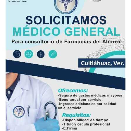
Minutos después, el autobús fue encontrado
abandonado en el cruce de la calle 26 y la avenida 9, en
la colonia San José, donde quedó bajo resguardo de las
autoridades como parte de las investigaciones.
Elementos de la Policía Municipal y Estatal acordonaron
el área del accidente para preservar los indicios, en
tanto personal de Tránsito Municipal realizó las
primeras diligencias para establecer la mecánica del
hecho.
Peritos de la Fiscalía General del Estado y agentes de la
Policía Ministerial llevaron a cabo el procesamiento de
la escena y ordenaron el levantamiento del cuerpo, que
fue trasladado al Servicio Médico Forense (Semefo),