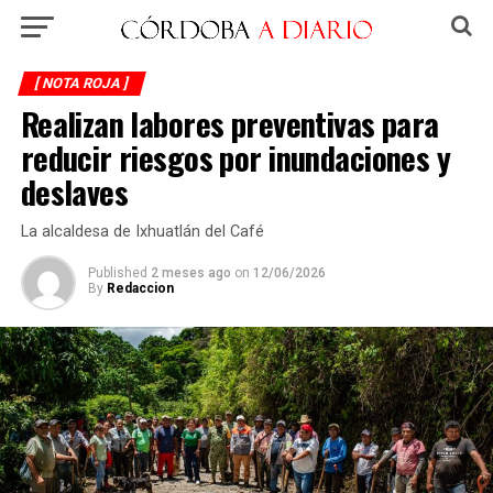
[ NOTA ROJA ]
Realizan labores preventivas para
reducir riesgos por inundaciones y
deslaves
La alcaldesa de Ixhuatlán del Café
Published
2 meses ago
on
12/06/2026
By
Redaccion