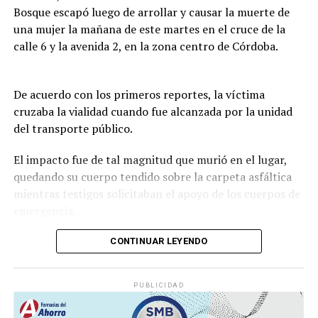
Bosque escapó luego de arrollar y causar la muerte de
una mujer la mañana de este martes en el cruce de la
calle 6 y la avenida 2, en la zona centro de Córdoba.
De acuerdo con los primeros reportes, la víctima
cruzaba la vialidad cuando fue alcanzada por la unidad
del transporte público.
El impacto fue de tal magnitud que murió en el lugar,
quedando su cuerpo tendido sobre la carpeta asfáltica
mientras testigos solicitaban el apoyo de los cuerpos de
emergencia.
CONTINUAR LEYENDO
Lejos de detenerse para auxiliar a la víctima, el operador
continuó su marcha y abandonó la escena, lo que
PUBLICIDAD
movilizó a corporaciones de seguridad para tratar de
ubicar tanto al responsable como al vehículo.