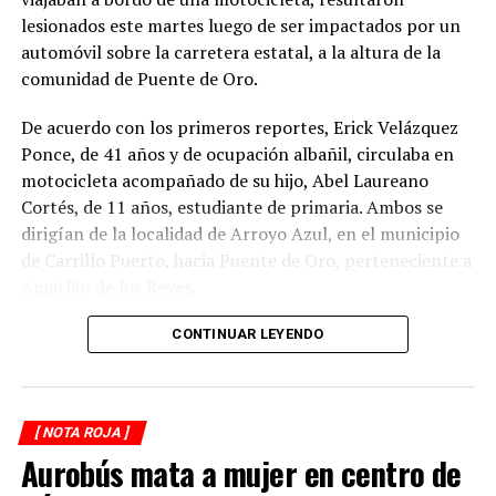
lesionados este martes luego de ser impactados por un
automóvil sobre la carretera estatal, a la altura de la
comunidad de Puente de Oro.
De acuerdo con los primeros reportes, Erick Velázquez
Ponce, de 41 años y de ocupación albañil, circulaba en
motocicleta acompañado de su hijo, Abel Laureano
Cortés, de 11 años, estudiante de primaria. Ambos se
dirigían de la localidad de Arroyo Azul, en el municipio
de Carrillo Puerto, hacia Puente de Oro, perteneciente a
Amatlán de los Reyes.
El accidente ocurrió cuando, presuntamente, un
CONTINUAR LEYENDO
automóvil que circulaba detrás de la motocicleta los
impactó por alcance, provocando que ambos cayeran
sobre la carpeta asfáltica.
[ NOTA ROJA ]
Aurobús mata a mujer en centro de
Testigos solicitaron el apoyo de los cuerpos de
emergencia, quienes brindaron atención prehospitalaria