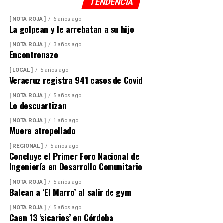
TENDENCIA
[ NOTA ROJA ]
6 años ago
La golpean y le arrebatan a su hijo
[ NOTA ROJA ]
3 años ago
Encontronazo
[ LOCAL ]
5 años ago
Veracruz registra 941 casos de Covid
[ NOTA ROJA ]
5 años ago
Lo descuartizan
[ NOTA ROJA ]
1 año ago
Muere atropellado
[ REGIONAL ]
5 años ago
Concluye el Primer Foro Nacional de
Ingeniería en Desarrollo Comunitario
[ NOTA ROJA ]
5 años ago
Balean a ‘El Marro’ al salir de gym
[ NOTA ROJA ]
5 años ago
Caen 13 ‘sicarios’ en Córdoba