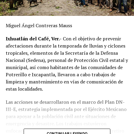
Miguel Ángel Contreras Mauss
Ixhuatlán del Café, Ver.-
Con el objetivo de prevenir
afectaciones durante la temporada de lluvias y ciclones
tropicales, elementos de la Secretaría de la Defensa
Nacional (Sedena), personal de Protección Civil estatal y
municipal, así como habitantes de las comunidades de
Potrerillo e Ixcapantla, llevaron a cabo trabajos de
limpieza y mantenimiento en vías de comunicación de
estas localidades.
Las acciones se desarrollaron en el marco del Plan DN-
III-E, estrategia implementada por el Ejército Mexicano
para apoyar a la población civil ante situaciones de
emergencia y desastre. Los trabajos estuvieron
enfocados en la limpieza de cunetas, desazolve y retiro
CONTINUAR LEYENDO