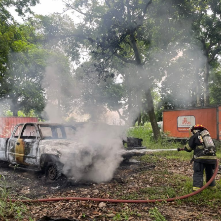
pobladores que se sumaron a las jornadas de trabajo
comunitario.
La presidenta municipal señaló que estas actividades
forman parte de una estrategia permanente de
monitoreo y prevención implementada por el
Ayuntamiento, con el propósito de salvaguardar la
integridad de las familias y reducir posibles afectaciones
derivadas de las lluvias intensas que suelen presentarse
durante esta temporada.
Las autoridades exhortaron a la población a mantenerse
informada a través de los canales oficiales y reportar
cualquier situación de riesgo para una atención
oportuna.
RELATED TOPICS:
DESPUÉS
Identifican a los dos hombres abatidos durante balacera