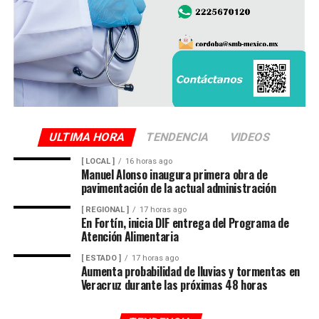
donde permanece en espera de su identificación oficial.
La unidad involucrada fue asegurada y puesta a
disposición de la autoridad ministerial, que integró la
carpeta de investigación correspondiente para localizar
al conductor y determinar su responsabilidad en el
atropellamiento.
ULTIMA HORA
TENDENCIA
VIDEOS
[ LOCAL ]
16 horas ago
Las maniobras periciales obligaron al cierre parcial de la
Manuel Alonso inaugura primera obra de
pavimentación de la actual administración
circulación en ese sector del centro de la ciudad durante
varios minutos, generando afectaciones al tránsito
[ REGIONAL ]
17 horas ago
En Fortín, inicia DIF entrega del Programa de
vehicular.
Atención Alimentaria
[ ESTADO ]
17 horas ago
Aumenta probabilidad de lluvias y tormentas en
Veracruz durante las próximas 48 horas