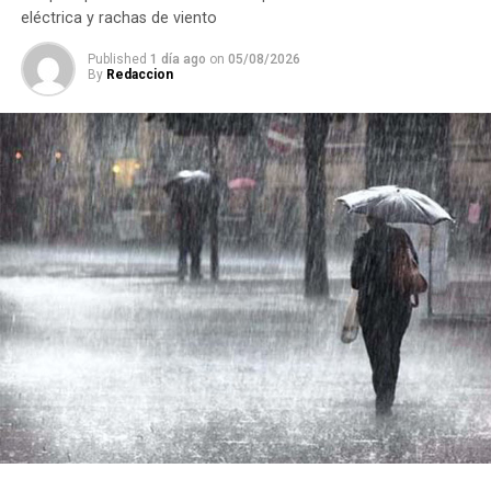
Congreso del Estado de Veracruz, del lunes 25 al viernes
eléctrica y rachas de viento
29 de abril.
Published
1 día ago
on
05/08/2026
By
Redaccion
RELATED TOPICS:
DESPUÉS
Multihomicidio en Tuxpan, por drogas: Cuitláhuac
ANTES
Tormentas en zonas montañosas de Veracruz