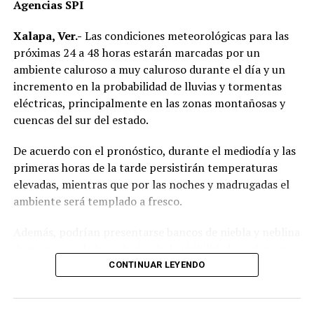
Agencias SPI
Xalapa, Ver.-
Las condiciones meteorológicas para las
próximas 24 a 48 horas estarán marcadas por un
ambiente caluroso a muy caluroso durante el día y un
incremento en la probabilidad de lluvias y tormentas
eléctricas, principalmente en las zonas montañosas y
cuencas del sur del estado.
De acuerdo con el pronóstico, durante el mediodía y las
primeras horas de la tarde persistirán temperaturas
elevadas, mientras que por las noches y madrugadas el
ambiente será templado a fresco.
Además, podrían presentarse bancos de niebla y neblina
de manera aislada, reduciendo la visibilidad en algunas
carreteras.
CONTINUAR LEYENDO
Las precipitaciones estarán acompañadas de actividad
eléctrica y rachas de viento, por lo que se recomienda a