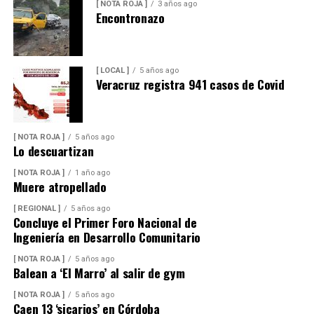
[ NOTA ROJA ]
3 años ago
Encontronazo
[ LOCAL ]
5 años ago
Veracruz registra 941 casos de Covid
[ NOTA ROJA ]
5 años ago
Lo descuartizan
[ NOTA ROJA ]
1 año ago
Muere atropellado
[ REGIONAL ]
5 años ago
Concluye el Primer Foro Nacional de
Ingeniería en Desarrollo Comunitario
[ NOTA ROJA ]
5 años ago
Balean a ‘El Marro’ al salir de gym
[ NOTA ROJA ]
5 años ago
Caen 13 ‘sicarios’ en Córdoba