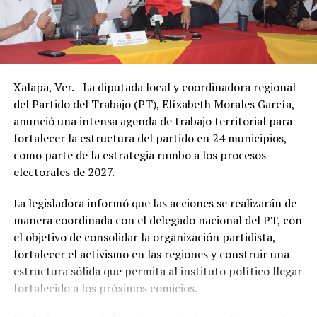
Sin embargo, el ambiente seguirá siendo caluroso, con
un descenso apenas perceptible en la temperatura a
partir de este jueves.
Autoridades de Protección Civil recomendaron evitar la
Xalapa, Ver.– La diputada local y coordinadora regional
exposición prolongada al sol durante las horas de mayor
del Partido del Trabajo (PT), Elízabeth Morales García,
radiación, mantenerse hidratado y tomar precauciones
anunció una intensa agenda de trabajo territorial para
ante posibles tormentas eléctricas, especialmente en
fortalecer la estructura del partido en 24 municipios,
regiones montañosas y del sur de Veracruz.
como parte de la estrategia rumbo a los procesos
electorales de 2027.
La legisladora informó que las acciones se realizarán de
manera coordinada con el delegado nacional del PT, con
el objetivo de consolidar la organización partidista,
fortalecer el activismo en las regiones y construir una
estructura sólida que permita al instituto político llegar
fortalecido a los próximos comicios.