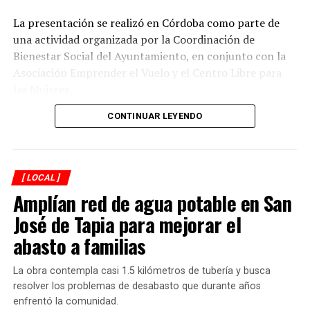
posibilidad de integrar la delegación mexicana que
La presentación se realizó en Córdoba como parte de
participará en la justa mundialista de noviembre.
una actividad organizada por la Coordinación de
Bienestar Social del Ayuntamiento, en conjunto con la
Asociación Emprender el Vuelo y el Centro Libre para
las Mujeres.
CONTINUAR LEYENDO
El encuentro reunió a autoridades y representantes de
distintos municipios de la región, entre ellos
Ixtaczoquitlán, Coetzala, Tlilapan, Naranjal, Chocamán
y Coscomatepec, quienes participaron en el intercambio
[ LOCAL ]
de ideas sobre la necesidad de que las administraciones
Amplían red de agua potable en San
locales incorporen una perspectiva de igualdad en sus
José de Tapia para mejorar el
acciones y programas.
abasto a familias
Durante la presentación se destacó que la igualdad
sustantiva implica ir más allá del reconocimiento formal
La obra contempla casi 1.5 kilómetros de tubería y busca
de derechos y generar condiciones que permitan a las
resolver los problemas de desabasto que durante años
mujeres ejercerlos de manera efectiva, así como
enfrentó la comunidad.