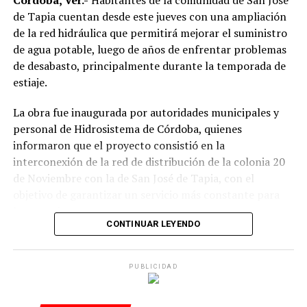
Córdoba, Ver.-
Habitantes de la comunidad de San José
Virginia Medorio Trujillo, presidenta de la Asociación
de Tapia cuentan desde este jueves con una ampliación
Emprender el Vuelo.
de la red hidráulica que permitirá mejorar el suministro
de agua potable, luego de años de enfrentar problemas
El diálogo permitió poner sobre la mesa la importancia
de desabasto, principalmente durante la temporada de
de fortalecer la participación de las mujeres en los
estiaje.
espacios públicos y comunitarios, además de generar
acciones desde los municipios que contribuyan a reducir
La obra fue inaugurada por autoridades municipales y
las brechas de desigualdad.
personal de Hidrosistema de Córdoba, quienes
informaron que el proyecto consistió en la
interconexión de la red de distribución de la colonia 20
de Noviembre con la de San José de Tapia, con el
objetivo de garantizar un servicio más constante para
los usuarios.
CONTINUAR LEYENDO
De acuerdo con la información proporcionada, los
trabajos incluyeron la instalación de aproximadamente
PUBLICIDAD
mil 480 metros de tubería de polietileno de alta
densidad de seis pulgadas
, material diseñado para