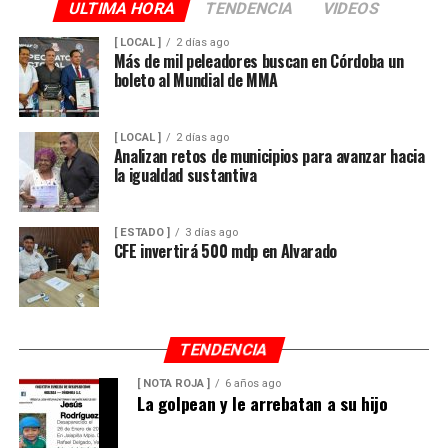
soportar mayores niveles de presión y reducir el riesgo
ULTIMA HORA
TENDENCIA
VIDEOS
de fugas o rupturas.
[ LOCAL ]
2 días ago
Más de mil peleadores buscan en Córdoba un
Las labores fueron ejecutadas por personal de
boleto al Mundial de MMA
Hidrosistema de Córdoba durante un periodo cercano a
los 35 días, entre marzo y abril de este año, como parte
de un proyecto para atender una de las principales
[ LOCAL ]
2 días ago
Analizan retos de municipios para avanzar hacia
demandas de los habitantes de esta comunidad.
la igualdad sustantiva
Durante años, el abastecimiento dependió de un pozo
cuyo nivel de operación resultaba insuficiente, situación
[ ESTADO ]
3 días ago
CFE invertirá 500 mdp en Alvarado
que provocaba interrupciones constantes en el servicio,
especialmente en las viviendas ubicadas en las zonas
más altas.
Vecinos señalaron que durante la temporada de sequía
TENDENCIA
la escasez de agua se agravaba, obligando a muchas
[ NOTA ROJA ]
6 años ago
familias a buscar alternativas para cubrir sus
La golpean y le arrebatan a su hijo
necesidades diarias.