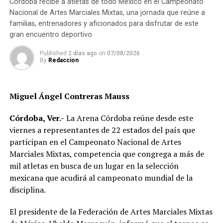
Córdoba recibe a atletas de todo México en el Campeonato
del subsidio de apoyo económico a familias de bajos
Nacional de Artes Marciales Mixtas, una jornada que reúne a
ingresos, que permitan reducir el rezago habitacional.
familias, entrenadores y aficionados para disfrutar de este
gran encuentro deportivo
Published
2 días ago
on
07/08/2026
By
Redaccion
Miguel Ángel Contreras Mauss
Córdoba, Ver.-
La Arena Córdoba reúne desde este
viernes a representantes de 22 estados del país que
participan en el Campeonato Nacional de Artes
Marciales Mixtas, competencia que congrega a más de
mil atletas en busca de un lugar en la selección
mexicana que acudirá al campeonato mundial de la
disciplina.
El presidente de la Federación de Artes Marciales Mixtas