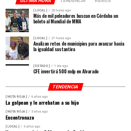
ULTIMA HORA
TENDENCIA
VIDEOS
[ LOCAL ]
20 horas ago
Más de mil peleadores buscan en Córdoba un
boleto al Mundial de MMA
[ LOCAL ]
21 horas ago
Analizan retos de municipios para avanzar hacia
la igualdad sustantiva
[ ESTADO ]
1 día ago
CFE invertirá 500 mdp en Alvarado
TENDENCIA
[ NOTA ROJA ]
6 años ago
La golpean y le arrebatan a su hijo
[ NOTA ROJA ]
3 años ago
Encontronazo
[ LOCAL ]
5 años ago