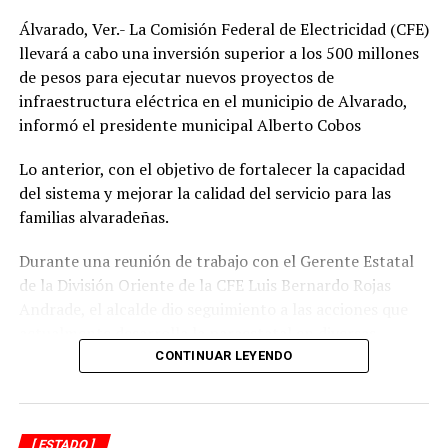
DESPUÉS
Durante un mes, casi mil delitos en Veracruz
Álvarado, Ver.- La Comisión Federal de Electricidad (CFE)
llevará a cabo una inversión superior a los 500 millones
ANTES
Recibe Presidenta del Congreso la Política Estatal
de pesos para ejecutar nuevos proyectos de
Anticorrupción
infraestructura eléctrica en el municipio de Alvarado,
informó el presidente municipal Alberto Cobos
Lo anterior, con el objetivo de fortalecer la capacidad
del sistema y mejorar la calidad del servicio para las
familias alvaradeñas.
Durante una reunión de trabajo con el Gerente Estatal
de la División Oriente de la CFE Luis Bernardo Rojas
Andrade, el alcalde dio seguimiento a las acciones que
actualmente desarrolla la paraestatal en diversas
comunidades, colonias y la zona centro de la
CONTINUAR LEYENDO
demarcación, donde se realizan trabajos de
mantenimiento, modernización y fortalecimiento de la
red eléctrica.
[ ESTADO ]