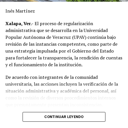
reflejando el resultado de las gestiones emprendidas por
la actual administración municipal para atender una de
Inés Martínez
las principales demandas de la población.
Xalapa, Ver.-
El proceso de regularización
“Mejorar el servicio de energía eléctrica ha sido una
administrativa que se desarrolla en la Universidad
prioridad desde el inicio de mi gobierno y continuaremos
Popular Autónoma de Veracruz (UPAV) continúa bajo
gestionando recursos y proyectos que contribuyan al
revisión de las instancias competentes, como parte de
desarrollo del municipio y al bienestar de las familias
una estrategia impulsada por el Gobierno del Estado
alvaradeñas”.
para fortalecer la transparencia, la rendición de cuentas
y el funcionamiento de la institución.
Por último, reconoció y agradeció a la gobernadora del
estado, Rocío Nahle García, por el respaldo brindado a
De acuerdo con integrantes de la comunidad
Alvarado, así como a personal directivo de la CFE por la
universitaria, las acciones incluyen la verificación de la
disposición y coordinación institucional para impulsar
situación administrativa y académica del personal, así
estas importantes acciones en beneficio del municipio.
como la revisión de diversos procedimientos internos
que presuntamente presentan inconsistencias.
Entre los aspectos que son objeto de análisis se
CONTINUAR LEYENDO
encuentran posibles casos de docentes con asignaciones