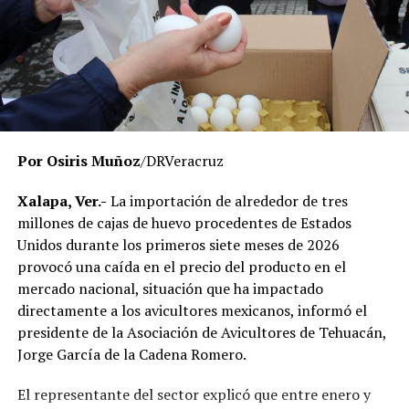
miles de estudiantes en la entidad.
El Gobierno del Estado ha reiterado que las
investigaciones se desarrollan con apego a la ley y
respetando el debido proceso, por lo que hasta el
momento no existe una determinación definitiva sobre
responsabilidades individuales.
Por Osiris Muñoz
/DRVeracruz
No obstante, docentes que solicitaron el anonimato
señalaron que un grupo de profesores ha manifestado
Xalapa, Ver.-
La importación de alrededor de tres
su inconformidad con el proceso de revisión, al
millones de cajas de huevo procedentes de Estados
considerar que las investigaciones podrían afectar
Unidos durante los primeros siete meses de 2026
intereses al interior de la institución.
provocó una caída en el precio del producto en el
mercado nacional, situación que ha impactado
De acuerdo con esos testimonios, el grupo identificado
directamente a los avicultores mexicanos, informó el
como
Movimiento Estatal UPAV
, integrado
presidente de la Asociación de Avicultores de Tehuacán,
públicamente por Verónica Sánchez Ramos, Mauricio
Jorge García de la Cadena Romero.
Tapia Tentle, Elsa Andrea Maldonado Alemán, Silvia
Ivette Lara Barradas, Roberto Ibáñez y Carlos Enrique
El representante del sector explicó que entre enero y