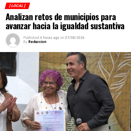
[ LOCAL ]
Analizan retos de municipios para
avanzar hacia la igualdad sustantiva
Published
4 horas ago
on
07/08/2026
By
Redaccion
Explicó que de los participantes serán seleccionados
alrededor de 40 atletas que representarán a México en
el campeonato mundial programado para noviembre en
Georgia, por lo que el torneo en Córdoba también
funciona como una de las principales etapas para
conformar al equipo nacional.
Marroquín destacó el desempeño que ha tenido México
en competencias internacionales de artes marciales
mixtas y sostuvo que el país se ha consolidado como una
de las principales potencias del continente americano