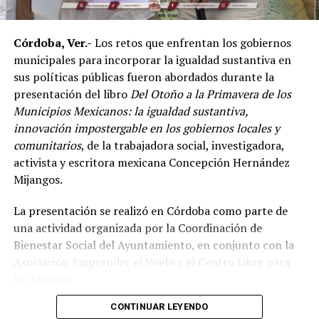
en esta disciplina.
Córdoba, Ver.-
Los retos que enfrentan los gobiernos
De acuerdo con el dirigente deportivo, México ha
municipales para incorporar la igualdad sustantiva en
conseguido cinco campeonatos panamericanos
sus políticas públicas fueron abordados durante la
consecutivos por equipos, superando a delegaciones
presentación del libro
Del Otoño a la Primavera de los
como Estados Unidos y Brasil, considerado uno de los
Municipios Mexicanos: la igualdad sustantiva,
países con mayor tradición en las artes marciales
innovación impostergable en los gobiernos locales y
mixtas.
comunitarios
, de la trabajadora social, investigadora,
Ante los cuestionamientos sobre el nivel de agresividad
activista y escritora mexicana Concepción Hernández
de este deporte, señaló que las competencias cuentan
Mijangos.
con reglamentos y categorías diferenciadas de acuerdo
La presentación se realizó en Córdoba como parte de
con la edad y experiencia de los participantes.
una actividad organizada por la Coordinación de
Indicó que existen divisiones infantiles, juveniles y para
Bienestar Social del Ayuntamiento, en conjunto con la
adultos, con reglas específicas para cada categoría, por
Asociación Emprender el Vuelo y el Centro Libre para
lo que incluso participan menores desde los cinco años
las Mujeres.
dentro de esquemas considerados formativos.
CONTINUAR LEYENDO
El encuentro reunió a autoridades y representantes de