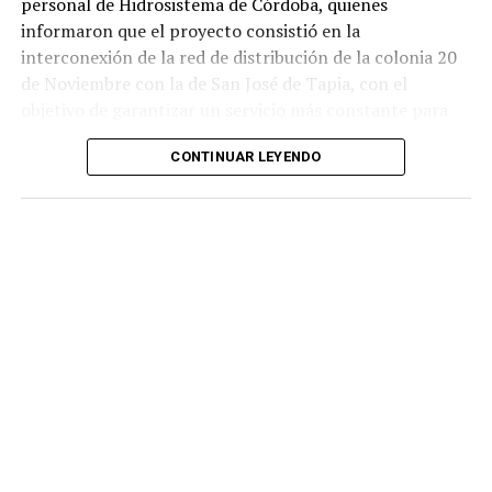
personal de Hidrosistema de Córdoba, quienes
informaron que el proyecto consistió en la
interconexión de la red de distribución de la colonia 20
de Noviembre con la de San José de Tapia, con el
objetivo de garantizar un servicio más constante para
los usuarios.
CONTINUAR LEYENDO
De acuerdo con la información proporcionada, los
trabajos incluyeron la instalación de aproximadamente
mil 480 metros de tubería de polietileno de alta
densidad de seis pulgadas
, material diseñado para
soportar mayores niveles de presión y reducir el riesgo
de fugas o rupturas.
Las labores fueron ejecutadas por personal de
Hidrosistema de Córdoba durante un periodo cercano a
los 35 días, entre marzo y abril de este año, como parte
de un proyecto para atender una de las principales
demandas de los habitantes de esta comunidad.