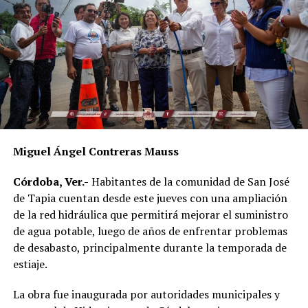
mayor impacto social.
Al evento acudieron el alcalde de Córdoba, Manuel
Alonso Cerezo; la síndica única, Irene Sedas González;
integrantes del Cabildo, así como la directora del DIF
Municipal, Luz del Carmen Lezama Rodríguez, y la
coordinadora de Bienestar Social, Dennis Araceli Lira
Tosqui.
Miguel Ángel Contreras Mauss
También participaron Lisset Dalila Rojas Moreno,
coordinadora del Centro Libre para las Mujeres, y
Córdoba, Ver.-
Habitantes de la comunidad de San José
Virginia Medorio Trujillo, presidenta de la Asociación
de Tapia cuentan desde este jueves con una ampliación
Emprender el Vuelo.
de la red hidráulica que permitirá mejorar el suministro
de agua potable, luego de años de enfrentar problemas
El diálogo permitió poner sobre la mesa la importancia
de desabasto, principalmente durante la temporada de
de fortalecer la participación de las mujeres en los
estiaje.
espacios públicos y comunitarios, además de generar
acciones desde los municipios que contribuyan a reducir
La obra fue inaugurada por autoridades municipales y
las brechas de desigualdad.