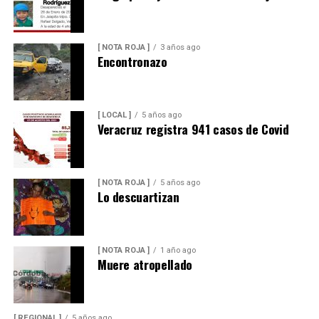
[ NOTA ROJA ]
3 años ago
Encontronazo
[ LOCAL ]
5 años ago
Veracruz registra 941 casos de Covid
[ NOTA ROJA ]
5 años ago
Lo descuartizan
[ NOTA ROJA ]
1 año ago
Muere atropellado
[ REGIONAL ]
5 años ago