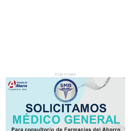
Durante años, el abastecimiento dependió de un pozo
cuyo nivel de operación resultaba insuficiente, situación
que provocaba interrupciones constantes en el servicio,
especialmente en las viviendas ubicadas en las zonas
más altas.
Vecinos señalaron que durante la temporada de sequía
la escasez de agua se agravaba, obligando a muchas
familias a buscar alternativas para cubrir sus
necesidades diarias.
PUBLICIDAD
Dulce María Alducin Vallejo, habitante de la comunidad,
explicó que la petición fue presentada ante las
autoridades municipales y que, tras las gestiones
realizadas en conjunto con Hidrosistema, fue posible
concretar la obra que hoy permite mejorar el
suministro.
Además de incrementar la capacidad de conducción, la