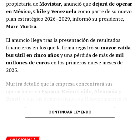
propietaria de
Movistar
, anunció que
dejará de operar
líderes sindicales en México, la gestión de Arturo Zayún
en México, Chile y Venezuela
como parte de su nuevo
está marcada por decisiones financieras con
plan estratégico 2026–2029, informó su presidente,
mecanismos poco transparentes y que le han permitido
Marc Murtra
.
adquirir propiedades inmuebles, realizar negocios con
opacidad y un nivel de vida superior al que debería
El anuncio llega tras la presentación de resultados
tener.
financieros en los que la firma registró su
mayor caída
bursátil en cinco años
y una pérdida de más de
mil
Además de su función sindical, Zayún González aparece
millones de euros
en los primeros nueve meses de
vinculado con negocios paralelos y familiares.
2025.
Adicionalmente a la joyería que se dio a conocer en el
Murtra detalló que la empresa concentrará sus
reportaje anterior (https://xpectrofm.com/se-empena-
operaciones en
España, Reino Unido, Alemania y
lider-del-sindicato-del-nmp-en-realizar-operaciones-
Brasil
, y que las desinversiones en Hispanoamérica se
sospechosas/, se descubrió un nuevo negocio de
realizarán de forma gradual para no afectar las
compraventa de oro, ubicado a una cuadra de una
CONTINUAR LEYENDO
negociaciones con potenciales compradores.
sucursal del Monte de Piedad, llamado Presta Express.
En México, Telefónica mantiene conversaciones con
El flujo de efectivo no declarado ha permitido a dicho
Beyond ONE
, dueña de
Virgin Mobile
, para la posible
líder sindical, quien mantiene una huelga de más de dos
[ NACIONAL ]