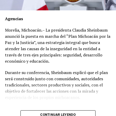
Los documentos oficiales demuestran que el 30 de
marzo de 2012 el dirigente gremial adquirió en el Club
Agencias
de Golf Campestre de San Luis Potosí un inmueble de
540 metros cuadrados con un valor declarado de 2
Morelia, Michoacán.– La presidenta Claudia Sheinbaum
millones 671 mil 425 pesos, cuyo pago realizó en una
anunció la puesta en marcha del “Plan Michoacán por la
sola exhibición.
Paz y la Justicia”, una estrategia integral que busca
atender las causas de la inseguridad en la entidad a
Sin embargo, al hacer una revisión de propiedades en la
través de tres ejes principales: seguridad, desarrollo
zona, se encontró que, en lugar de los 2 millones 671
económico y educación.
mil 425 pesos que pagó, el inmueble tiene un valor real
estimado de entre 17 y 49 millones de pesos.
Durante su conferencia, Sheinbaum explicó que el plan
será construido junto con comunidades, autoridades
Un año después, el 21 de mayo de 2013, adquirió en el
tradicionales, sectores productivos y sociales, con el
Fraccionamiento Matamoros, también de San Luis
objetivo de fortalecer las acciones con la mirada y
Potosí, un inmueble de 280 metros cuadrados, con un
experiencia de los propios michoacanos.
valor declarado de 560 mil 700 pesos con pago de
contado.
“Vamos a escuchar a las
CONTINUAR LEYENDO