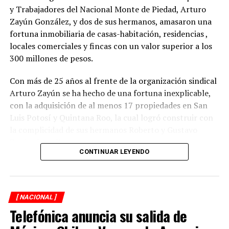
“Esta vacuna está autorizada y en uso en Estados
y Trabajadores del Nacional Monte de Piedad, Arturo
Unidos, y algunas de las exploraciones que se han hecho,
Zayún González, y dos de sus hermanos, amasaron una
respecto al apoyo, colaboración que pudiera venir el
fortuna inmobiliaria de casas-habitación, residencias ,
Gobierno de Estados Unidos, que ha sido motivo de
locales comerciales y fincas con un valor superior a los
convesaciones entre el propio presidente López
300 millones de pesos.
Obrador y la Vicepresidenta Kamala Harris, podrían
incluir la posibilidad de que el apoyo fuera con la vacuna
Con más de 25 años al frente de la organización sindical
Johnson & Johnson”.
Arturo Zayún se ha hecho de una fortuna inexplicable,
con la adquisición de al menos 17 propiedades en San
Luis Potosí y Quintana Roo, la cual logró construir con
RELATED TOPICS:
la complicidad de sus hermanos Roberto y Gustavo
DESPUÉS
Zayún González.
Sube dólar a $20.43 entre datos económicos de EU
CONTINUAR LEYENDO
ANTES
Durante una segunda investigación de XPECTRO FM, se
Avala Cofepris uso de emergencia de vacuna de J&J
descubrió que el líder gremial adquirió su red
inmobiliaria, en la mayoría de los casos, con pagos
[ NACIONAL ]
realizados en efectivo y con una valuación menor del
Telefónica anuncia su salida de
verdadero costo de las propiedades que hoy forman
parte del patrimonio del Clan Zayún y que constituyen