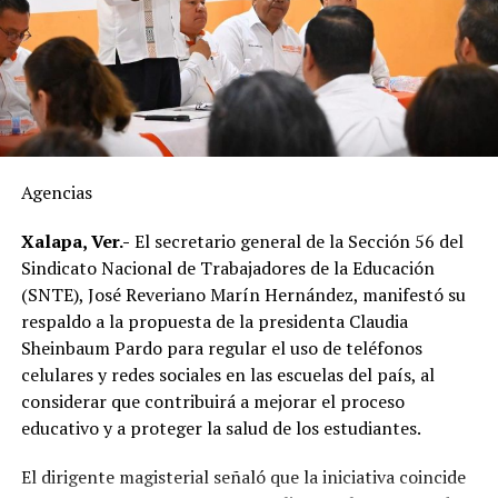
bodegas y posteriormente distribuido hacia estados
como Veracruz, por lo que el tiempo de traslado puede
influir en sus condiciones de conservación si no se
mantiene la temperatura adecuada.
El dirigente sostuvo que México cuenta con la capacidad
suficiente para abastecer la demanda nacional, por lo
que consideró innecesaria la importación de este
Agencias
alimento.
Xalapa, Ver.-
El secretario general de la Sección 56 del
En ese sentido, exhortó a la población a revisar el origen
Sindicato Nacional de Trabajadores de la Educación
del huevo antes de comprarlo y dar preferencia al
(SNTE), José Reveriano Marín Hernández, manifestó su
producto nacional, al asegurar que ofrece mayor
respaldo a la propuesta de la presidenta Claudia
frescura y calidad, además de respaldar la economía de
Sheinbaum Pardo para regular el uso de teléfonos
miles de familias dedicadas a la actividad avícola.
celulares y redes sociales en las escuelas del país, al
considerar que contribuirá a mejorar el proceso
Finalmente, destacó que entre Veracruz y Puebla
educativo y a proteger la salud de los estudiantes.
operan ocho empresas productoras con más de 350
granjas avícolas, las cuales representan una importante
El dirigente magisterial señaló que la iniciativa coincide
fuente de empleo y desarrollo económico para