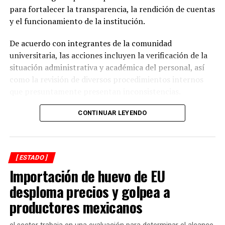
Dengue sigue golpeando a Veracruz
para fortalecer la transparencia, la rendición de cuentas
ANTES
y el funcionamiento de la institución.
DIF entregará un millón y medio de desayunos escolares
De acuerdo con integrantes de la comunidad
universitaria, las acciones incluyen la verificación de la
situación administrativa y académica del personal, así
como la revisión de diversos procedimientos internos
que presuntamente presentan inconsistencias.
Entre los aspectos que son objeto de análisis se
CONTINUAR LEYENDO
encuentran posibles casos de docentes con asignaciones
simultáneas en distintos centros de estudio, la
validación de documentación académica de directivos,
[ ESTADO ]
adeudos en la entrega de calificaciones, denuncias por
Importación de huevo de EU
presuntos cobros indebidos relacionados con
certificados y asesorías de titulación, así como la
desploma precios y golpea a
existencia de personal que habría recibido pagos sin
productores mexicanos
contar con carga académica registrada.