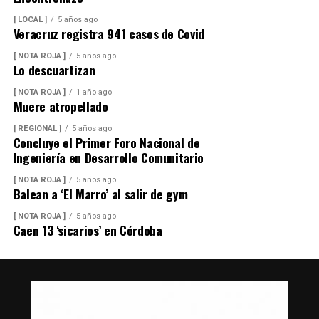
[ LOCAL ]
5 años ago
Veracruz registra 941 casos de Covid
[ NOTA ROJA ]
5 años ago
Lo descuartizan
[ NOTA ROJA ]
1 año ago
Muere atropellado
[ REGIONAL ]
5 años ago
Concluye el Primer Foro Nacional de
Ingeniería en Desarrollo Comunitario
[ NOTA ROJA ]
5 años ago
Balean a ‘El Marro’ al salir de gym
[ NOTA ROJA ]
5 años ago
Caen 13 ‘sicarios’ en Córdoba