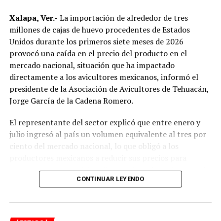
No obstante, docentes que solicitaron el anonimato
señalaron que un grupo de profesores ha manifestado
Xalapa, Ver.-
La importación de alrededor de tres
su inconformidad con el proceso de revisión, al
millones de cajas de huevo procedentes de Estados
considerar que las investigaciones podrían afectar
Unidos durante los primeros siete meses de 2026
intereses al interior de la institución.
provocó una caída en el precio del producto en el
mercado nacional, situación que ha impactado
De acuerdo con esos testimonios, el grupo identificado
directamente a los avicultores mexicanos, informó el
como
Movimiento Estatal UPAV
, integrado
presidente de la Asociación de Avicultores de Tehuacán,
públicamente por Verónica Sánchez Ramos, Mauricio
Jorge García de la Cadena Romero.
Tapia Tentle, Elsa Andrea Maldonado Alemán, Silvia
Ivette Lara Barradas, Roberto Ibáñez y Carlos Enrique
El representante del sector explicó que entre enero y
Sierra, ha cuestionado las acciones emprendidas por las
julio ingresó al país un volumen equivalente al tres por
autoridades universitarias y estatales.
ciento del mercado nacional, lo que obligó a los
productores mexicanos a reducir sus precios para
Hasta ahora, las instancias responsables no han
mantenerse competitivos frente al producto importado.
informado la conclusión de las investigaciones ni la
CONTINUAR LEYENDO
emisión de sanciones o resoluciones específicas. El
“Entre enero y julio debieron haber entrado alrededor
proceso de regularización continúa conforme a los
de tres millones de cajas de huevo, lo que representa
mecanismos legales y administrativos establecidos,
cerca del tres por ciento del mercado nacional”, indicó.