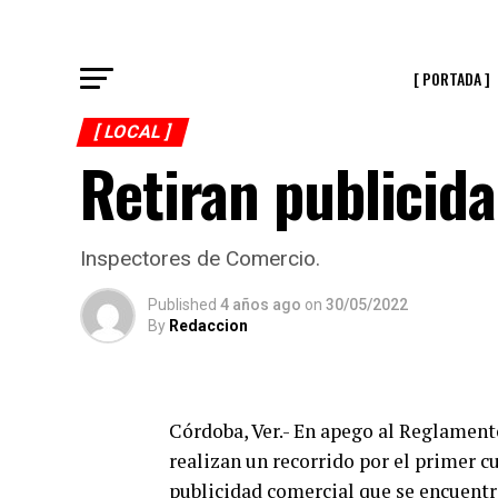
[ PORTADA ]
[ LOCAL ]
Retiran publicid
Inspectores de Comercio.
Published
4 años ago
on
30/05/2022
By
Redaccion
Córdoba, Ver.- En apego al Reglament
realizan un recorrido por el primer cu
publicidad comercial que se encuentr