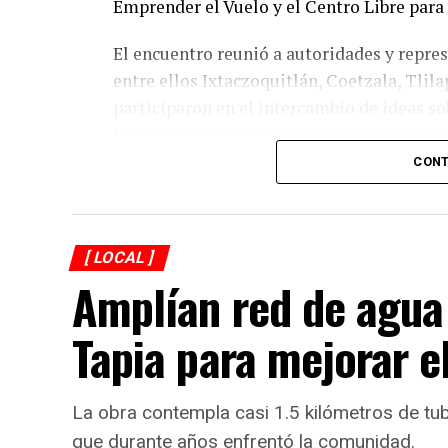
Emprender el Vuelo y el Centro Libre para 
El encuentro reunió a autoridades y repres
entre ellos Ixtaczoquitlán, Coetzala, Tli
participaron en el intercambio de ideas s
locales incorporen una perspectiva de igu
CONT
Durante la presentación se destacó que la 
reconocimiento formal de derechos y gene
ejercerlos de manera efectiva, así como pa
[ LOCAL ]
construcción de sus comunidades.
Amplían red de agua
La obra plantea una reflexión sobre el pap
Tapia para mejorar e
en la transformación de las estructuras 
innovación como una herramienta para im
social.
La obra contempla casi 1.5 kilómetros de tu
Al evento acudieron el alcalde de Córdoba
que durante años enfrentó la comunidad.