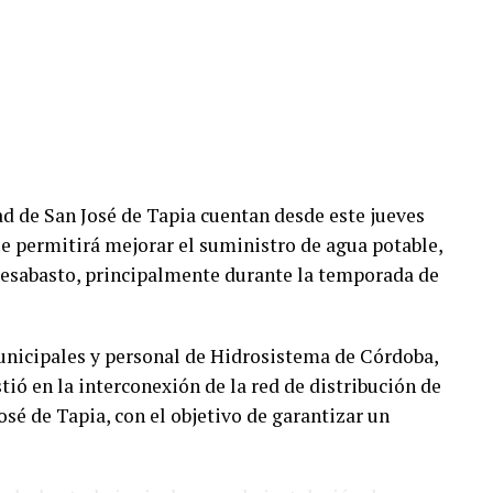
sí como la directora del DIF Municipal, Luz del
a de Bienestar Social, Dennis Araceli Lira
Moreno, coordinadora del Centro Libre para las
identa de la Asociación Emprender el Vuelo.
 importancia de fortalecer la participación de las
d de San José de Tapia cuentan desde este jueves
tarios, además de generar acciones desde los
ue permitirá mejorar el suministro de agua potable,
brechas de desigualdad.
desabasto, principalmente durante la temporada de
unicipales y personal de Hidrosistema de Córdoba,
ió en la interconexión de la red de distribución de
osé de Tapia, con el objetivo de garantizar un