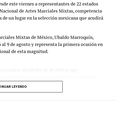
de este viernes a representantes de 22 estados
 Nacional de Artes Marciales Mixtas, competencia
a de un lugar en la selección mexicana que acudirá
arciales Mixtas de México, Ubaldo Marroquín,
6 al 9 de agosto y representa la primera ocasión en
ional de esta magnitud.
eccionados alrededor de 40 atletas que
 mundial programado para noviembre en Georgia,
unciona como una de las principales etapas para
INUAR LEYENDO
enido México en competencias internacionales de
aís se ha consolidado como una de las principales