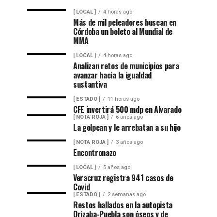
[ LOCAL ]
4 horas ago
Más de mil peleadores buscan en
Córdoba un boleto al Mundial de
MMA
[ LOCAL ]
4 horas ago
Analizan retos de municipios para
avanzar hacia la igualdad
sustantiva
[ ESTADO ]
11 horas ago
CFE invertirá 500 mdp en Alvarado
[ NOTA ROJA ]
6 años ago
La golpean y le arrebatan a su hijo
[ NOTA ROJA ]
3 años ago
Encontronazo
[ LOCAL ]
5 años ago
Veracruz registra 941 casos de
Covid
[ ESTADO ]
2 semanas ago
Restos hallados en la autopista
Orizaba-Puebla son óseos y de