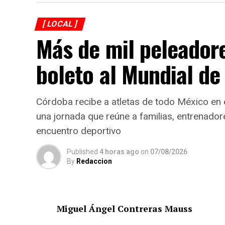
[ LOCAL ]
Más de mil peleador
boleto al Mundial d
Córdoba recibe a atletas de todo México en
una jornada que reúne a familias, entrenador
encuentro deportivo
Published
4 horas ago
on
07/08/2026
By
Redaccion
Miguel Ángel Contreras Mauss