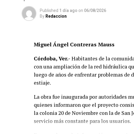
Sedas González; integrantes del Cabildo, a
Published
1 día ago
on
06/08/2026
Carmen Lezama Rodríguez, y la coordinador
By
Redaccion
Tosqui.
También participaron Lisset Dalila Rojas 
Mujeres, y Virginia Medorio Trujillo, pres
Miguel Ángel Contreras Mauss
El diálogo permitió poner sobre la mesa la
Córdoba, Ver.-
Habitantes de la comunida
mujeres en los espacios públicos y comuni
con una ampliación de la red hidráulica q
municipios que contribuyan a reducir las 
luego de años de enfrentar problemas de 
estiaje.
La obra fue inaugurada por autoridades m
quienes informaron que el proyecto consist
la colonia 20 de Noviembre con la de San J
servicio más constante para los usuarios.