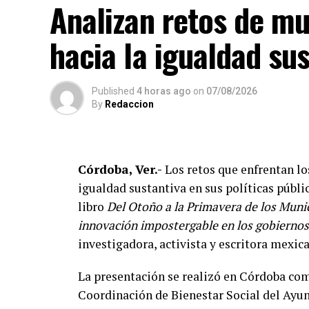
potencias del continente americano en est
Analizan retos de mu
De acuerdo con el dirigente deportivo, M
hacia la igualdad sus
panamericanos consecutivos por equipos,
Brasil, considerado uno de los países con 
Published
4 horas ago
on
07/08/2026
Ante los cuestionamientos sobre el nivel d
By
Redaccion
competencias cuentan con reglamentos y c
experiencia de los participantes.
Córdoba, Ver.-
Los retos que enfrentan lo
Indicó que existen divisiones infantiles, j
igualdad sustantiva en sus políticas públi
cada categoría, por lo que incluso partici
libro
Del Otoño a la Primavera de los Munic
esquemas considerados formativos.
innovación impostergable en los gobiernos
Durante cuatro días, la Arena Córdoba será
investigadora, activista y escritora mex
competidores buscarán avanzar en sus respe
La presentación se realizó en Córdoba com
integrar la delegación mexicana que parti
Coordinación de Bienestar Social del Ayu