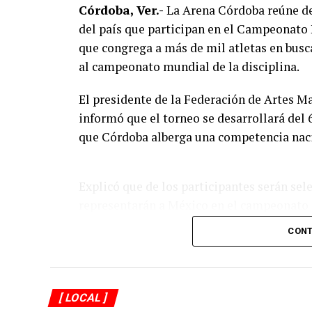
Córdoba, Ver.-
La Arena Córdoba reúne des
del país que participan en el Campeonato
que congrega a más de mil atletas en busc
al campeonato mundial de la disciplina.
El presidente de la Federación de Artes M
informó que el torneo se desarrollará del 
que Córdoba alberga una competencia nac
Explicó que de los participantes serán sel
representarán a México en el campeonato
por lo que el torneo en Córdoba también f
CONT
conformar al equipo nacional.
Marroquín destacó el desempeño que ha t
artes marciales mixtas y sostuvo que el p
[ LOCAL ]