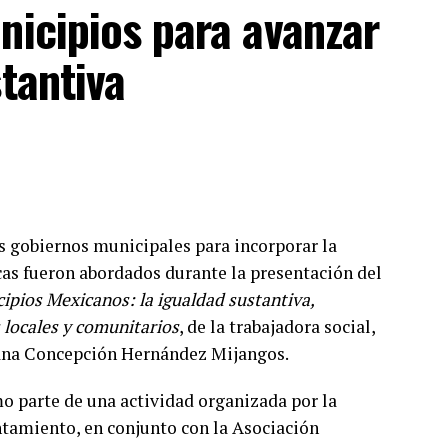
a disciplina.
nicipios para avanzar
éxico ha conseguido cinco campeonatos
tantiva
 superando a delegaciones como Estados Unidos y
mayor tradición en las artes marciales mixtas.
e agresividad de este deporte, señaló que las
ategorías diferenciadas de acuerdo con la edad y
s gobiernos municipales para incorporar la
uveniles y para adultos, con reglas específicas para
cas fueron abordados durante la presentación del
pan menores desde los cinco años dentro de
ipios Mexicanos: la igualdad sustantiva,
 locales y comunitarios
, de la trabajadora social,
 escenario de los combates en los que los
icana Concepción Hernández Mijangos.
ctivas categorías y acercarse a la posibilidad de
o parte de una actividad organizada por la
cipará en la justa mundialista de noviembre.
ntamiento, en conjunto con la Asociación