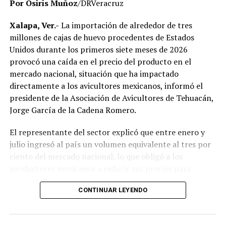
Por Osiris Muñoz
/DRVeracruz
No obstante, docentes que solicitaron el anonimato
señalaron que un grupo de profesores ha manifestado
Xalapa, Ver.-
La importación de alrededor de tres
su inconformidad con el proceso de revisión, al
millones de cajas de huevo procedentes de Estados
considerar que las investigaciones podrían afectar
Unidos durante los primeros siete meses de 2026
intereses al interior de la institución.
provocó una caída en el precio del producto en el
mercado nacional, situación que ha impactado
De acuerdo con esos testimonios, el grupo identificado
directamente a los avicultores mexicanos, informó el
como
Movimiento Estatal UPAV
, integrado
presidente de la Asociación de Avicultores de Tehuacán,
públicamente por Verónica Sánchez Ramos, Mauricio
Jorge García de la Cadena Romero.
Tapia Tentle, Elsa Andrea Maldonado Alemán, Silvia
Ivette Lara Barradas, Roberto Ibáñez y Carlos Enrique
El representante del sector explicó que entre enero y
Sierra, ha cuestionado las acciones emprendidas por las
julio ingresó al país un volumen equivalente al tres por
autoridades universitarias y estatales.
ciento del mercado nacional, lo que obligó a los
productores mexicanos a reducir sus precios para
Hasta ahora, las instancias responsables no han
mantenerse competitivos frente al producto importado.
informado la conclusión de las investigaciones ni la
CONTINUAR LEYENDO
emisión de sanciones o resoluciones específicas. El
“Entre enero y julio debieron haber entrado alrededor
proceso de regularización continúa conforme a los
de tres millones de cajas de huevo, lo que representa
mecanismos legales y administrativos establecidos,