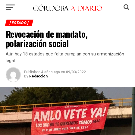
[ ESTADO ]
Revocación de mandato,
polarización social
Aún hay 18 estados que falta cumplan con su armonización
legal.
Published
4 años ago
on
09/03/2022
By
Redaccion