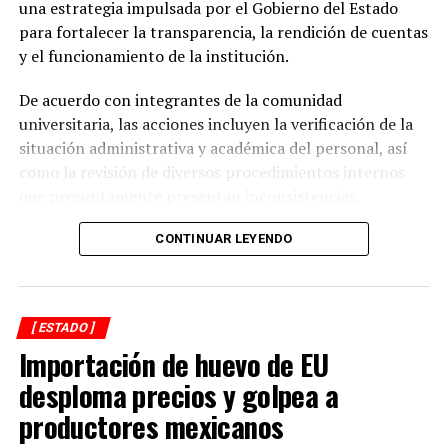
Lanzan convocatoria para vacantes del Consejo Estatal
una estrategia impulsada por el Gobierno del Estado
Ciudadano
para fortalecer la transparencia, la rendición de cuentas
y el funcionamiento de la institución.
De acuerdo con integrantes de la comunidad
universitaria, las acciones incluyen la verificación de la
situación administrativa y académica del personal, así
como la revisión de diversos procedimientos internos
que presuntamente presentan inconsistencias.
Entre los aspectos que son objeto de análisis se
CONTINUAR LEYENDO
encuentran posibles casos de docentes con asignaciones
simultáneas en distintos centros de estudio, la
validación de documentación académica de directivos,
[ ESTADO ]
adeudos en la entrega de calificaciones, denuncias por
Importación de huevo de EU
presuntos cobros indebidos relacionados con
certificados y asesorías de titulación, así como la
desploma precios y golpea a
existencia de personal que habría recibido pagos sin
productores mexicanos
contar con carga académica registrada.