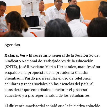
bodegas y posteriormente distribuido hacia estados
como Veracruz, por lo que el tiempo de traslado puede
influir en sus condiciones de conservación si no se
mantiene la temperatura adecuada.
El dirigente sostuvo que México cuenta con la capacidad
suficiente para abastecer la demanda nacional, por lo
que consideró innecesaria la importación de este
Agencias
alimento.
Xalapa, Ver.-
El secretario general de la Sección 56 del
En ese sentido, exhortó a la población a revisar el origen
Sindicato Nacional de Trabajadores de la Educación
del huevo antes de comprarlo y dar preferencia al
(SNTE), José Reveriano Marín Hernández, manifestó su
producto nacional, al asegurar que ofrece mayor
respaldo a la propuesta de la presidenta Claudia
frescura y calidad, además de respaldar la economía de
Sheinbaum Pardo para regular el uso de teléfonos
miles de familias dedicadas a la actividad avícola.
celulares y redes sociales en las escuelas del país, al
considerar que contribuirá a mejorar el proceso
Finalmente, destacó que entre Veracruz y Puebla
educativo y a proteger la salud de los estudiantes.
operan ocho empresas productoras con más de 350
granjas avícolas, las cuales representan una importante
El dirigente magisterial señaló que la iniciativa coincide