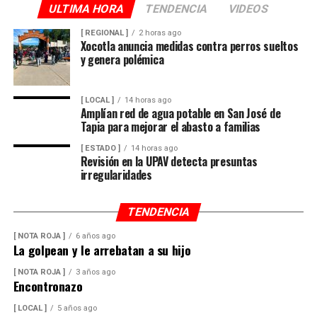
ULTIMA HORA
TENDENCIA
VIDEOS
[ REGIONAL ]
2 horas ago
Xocotla anuncia medidas contra perros sueltos
y genera polémica
[ LOCAL ]
14 horas ago
Amplían red de agua potable en San José de
Tapia para mejorar el abasto a familias
[ ESTADO ]
14 horas ago
Revisión en la UPAV detecta presuntas
irregularidades
TENDENCIA
[ NOTA ROJA ]
6 años ago
La golpean y le arrebatan a su hijo
[ NOTA ROJA ]
3 años ago
Encontronazo
[ LOCAL ]
5 años ago