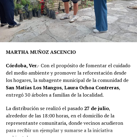
La rehabilitación consistió en la colocación de carpeta
asfáltica en caliente sobre una superficie de 2 mil 200
metros cuadrados de la calle Puebla, en el tramo
comprendido entre el camino a Sabana Larga y San
Rafael Calería. Los trabajos fueron financiados con
recursos del Fondo de Aportaciones para el
Fortalecimiento de los Municipios (FORTAMUN).
MARTHA MUÑOZ ASCENCIO
En representación de los vecinos, el presidente del
Córdoba, Ver.-
Con el propósito de fomentar el cuidado
Comité de Obra,
Antonio Herrera Llanos
, recordó que
del medio ambiente y promover la reforestación desde
la pavimentación había sido solicitada desde hace varios
los hogares, la subagente municipal de la comunidad de
años por los habitantes de La Luz Palotal, por lo que
San Matías Los Mangos
,
Laura Ochoa Contreras
,
consideró que su ejecución mejorará las condiciones de
entregó 30 árboles a familias de la localidad.
movilidad y seguridad para quienes diariamente utilizan
esta vialidad.
La distribución se realizó el pasado
27 de julio
,
alrededor de las 18:00 horas, en el domicilio de la
A la inauguración asistieron integrantes del Cabildo,
representante comunitaria, donde vecinos acudieron
funcionarios municipales, representantes del comité de
para recibir un ejemplar y sumarse a la iniciativa
obra y habitantes de la comunidad, quienes recorrieron