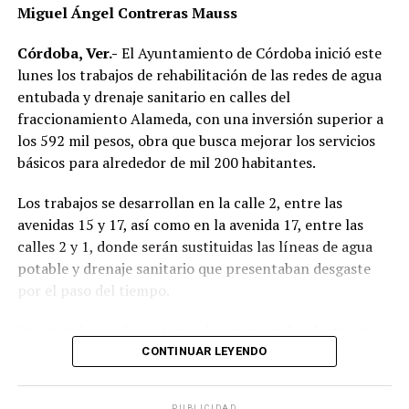
Miguel Ángel Contreras Mauss
Mangos buscan incentivar la participación ciudadana en
actividades de conservación ambiental y fortalecer la
Córdoba, Ver.-
El Ayuntamiento de Córdoba inició este
cultura de la reforestación en la comunidad.
lunes los trabajos de rehabilitación de las redes de agua
entubada y drenaje sanitario en calles del
fraccionamiento Alameda, con una inversión superior a
los 592 mil pesos, obra que busca mejorar los servicios
básicos para alrededor de mil 200 habitantes.
Los trabajos se desarrollan en la calle 2, entre las
avenidas 15 y 17, así como en la avenida 17, entre las
calles 2 y 1, donde serán sustituidas las líneas de agua
potable y drenaje sanitario que presentaban desgaste
por el paso del tiempo.
De acuerdo con las autoridades municipales, la inversión
destinada asciende a
592 mil 512 pesos con 10
CONTINUAR LEYENDO
centavos
, recursos provenientes del Fondo de
Aportaciones para la Infraestructura Social Municipal
PUBLICIDAD