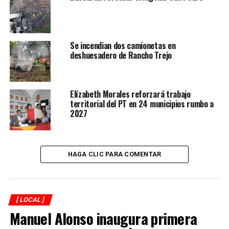
“El ingeniero pudo haberse retirado a una vida cómoda,
pero él quiere dejar un legado para la sociedad que tanto
Se incendian dos camionetas en
le ha dado, es la mejor persona”, asegura.
deshuesadero de Rancho Trejo
RELATED TOPICS:
FEATURED
Elízabeth Morales reforzará trabajo
DESPUÉS
Janeth García, la opción de los habitantes del distrito 16
territorial del PT en 24 municipios rumbo a
2027
ANTES
Promueven lectura en el Día Internacional del Libro
HAGA CLIC PARA COMENTAR
[ LOCAL ]
Manuel Alonso inaugura primera