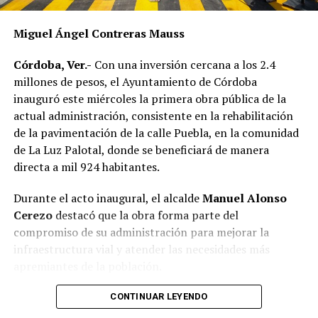
Miguel Ángel Contreras Mauss
Córdoba, Ver.-
Con una inversión cercana a los 2.4
millones de pesos, el Ayuntamiento de Córdoba
inauguró este miércoles la primera obra pública de la
actual administración, consistente en la rehabilitación
de la pavimentación de la calle Puebla, en la comunidad
de La Luz Palotal, donde se beneficiará de manera
directa a mil 924 habitantes.
Durante el acto inaugural, el alcalde
Manuel Alonso
Cerezo
destacó que la obra forma parte del
compromiso de su administración para mejorar la
infraestructura vial y atender las necesidades más
apremiantes de la población.
El presidente municipal señaló que los trabajos fueron
CONTINUAR LEYENDO
concluidos en 51 días, reduciendo de manera