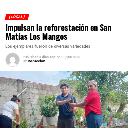
importante el plazo establecido en el contrato, cuya
fecha de terminación estaba prevista para el próximo 12
[ LOCAL ]
de septiembre. Reconoció que el municipio enfrenta
Impulsan la reforestación en San
diversos rezagos en materia de infraestructura, aunque
aseguró que durante su administración se continuará
Matías Los Mangos
ejecutando obra pública en colonias y comunidades.
Los ejemplares fueron de diversas variedades
Published
3 días ago
on
03/08/2026
By
Redaccion