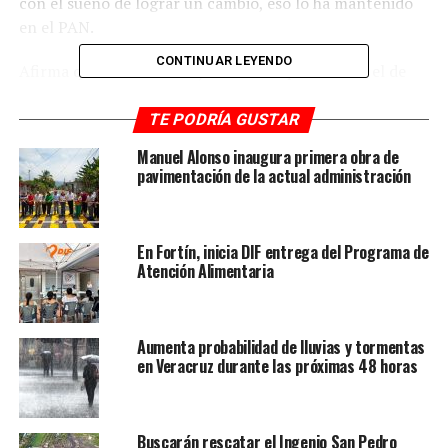
con el sueño de lograr un cambio, eso lo ha mantenido
en el PAN.
CONTINUAR LEYENDO
Afirma que uno de los objetivos blanquiazules es el de
involucrar a la sociedad en el desarrollo de sus
comunidades, así se lograron diversos proyectos que
TE PODRÍA GUSTAR
sumaron a la sociedad, y que hoy forman parte del gran
Manuel Alonso inaugura primera obra de
legado panista. Sabe que se debe seguir trabajando en
pavimentación de la actual administración
proyectos a futuro, mejores empleos, más obras,
mejores escuelas, una visión de futuro.
En Fortín, inicia DIF entrega del Programa de
Al ingeniero Guillermo Rivas lo describe como un
Atención Alimentaria
hombre de experiencia demostrada, con carácter.
Ejemplifica que cuando se es muy joven los empleadores
Aumenta probabilidad de lluvias y tormentas
apuestan a ver lo que un novato puede hacer, descubrir
en Veracruz durante las próximas 48 horas
su capacidad, pero cuando se trata de una persona
madura, preparada, alguien que ya demostró de lo que
es capaz en los negocios, en el gobierno, se va a lo
Buscarán rescatar el Ingenio San Pedro
seguro.