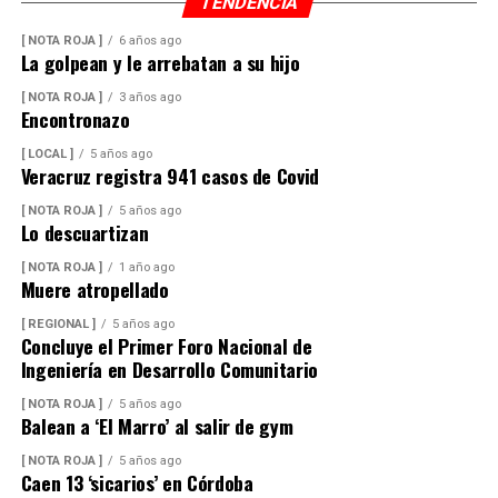
TENDENCIA
[ NOTA ROJA ]
6 años ago
La golpean y le arrebatan a su hijo
[ NOTA ROJA ]
3 años ago
Encontronazo
[ LOCAL ]
5 años ago
Veracruz registra 941 casos de Covid
[ NOTA ROJA ]
5 años ago
Lo descuartizan
[ NOTA ROJA ]
1 año ago
Muere atropellado
[ REGIONAL ]
5 años ago
Concluye el Primer Foro Nacional de
Ingeniería en Desarrollo Comunitario
[ NOTA ROJA ]
5 años ago
Balean a ‘El Marro’ al salir de gym
[ NOTA ROJA ]
5 años ago
Caen 13 ‘sicarios’ en Córdoba