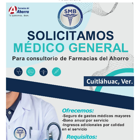
(FAISMUN).
Durante el arranque de la obra, el alcalde
Manuel
Alonso Cerezo
señaló que la renovación de estas redes
permitirá ofrecer un servicio más eficiente y reducir los
riesgos derivados de fugas o fallas en la infraestructura
hidráulica y sanitaria.
Además del beneficio inmediato para las familias de la
zona, la intervención busca prevenir hundimientos y
daños en la vialidad ocasionados por tuberías
deterioradas, lo que también disminuirá la necesidad de
reparaciones de emergencia en el futuro.
En el evento participaron integrantes del Cabildo,
personal de la Dirección de Obras Públicas,
Hidrosistema de Córdoba, áreas de Bienestar Social y
Participación Ciudadana, así como vecinos que integran
el Comité de Obra.