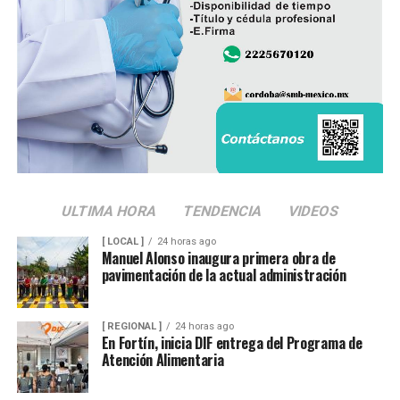
La administración municipal informó que este tipo de
proyectos forma parte del programa de mejoramiento
de infraestructura básica que se ejecuta durante el
presente ejercicio, con el objetivo de renovar redes de
servicios que han rebasado su vida útil y atender una de
las principales demandas de la población.
ULTIMA HORA
TENDENCIA
VIDEOS
[ LOCAL ]
24 horas ago
Manuel Alonso inaugura primera obra de
pavimentación de la actual administración
[ REGIONAL ]
24 horas ago
En Fortín, inicia DIF entrega del Programa de
Atención Alimentaria