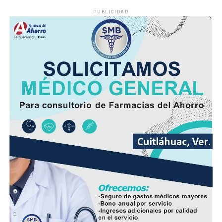
continuó su marcha y abandonó la escena, lo que
PUBLICIDAD
movilizó a corporaciones de seguridad para tratar de
ubicar tanto al responsable como al vehículo.
Minutos después, el autobús fue encontrado
abandonado en el cruce de la calle 26 y la avenida 9, en
la colonia San José, donde quedó bajo resguardo de las
autoridades como parte de las investigaciones.
Elementos de la Policía Municipal y Estatal acordonaron
el área del accidente para preservar los indicios, en
tanto personal de Tránsito Municipal realizó las
primeras diligencias para establecer la mecánica del
hecho.
Peritos de la Fiscalía General del Estado y agentes de la