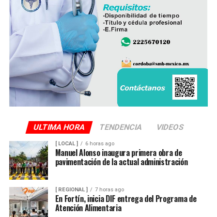
Policía Ministerial llevaron a cabo el procesamiento de
la escena y ordenaron el levantamiento del cuerpo, que
fue trasladado al Servicio Médico Forense (Semefo),
donde permanece en espera de su identificación oficial.
La unidad involucrada fue asegurada y puesta a
disposición de la autoridad ministerial, que integró la
carpeta de investigación correspondiente para localizar
al conductor y determinar su responsabilidad en el
atropellamiento.
ULTIMA HORA
TENDENCIA
VIDEOS
[ LOCAL ]
6 horas ago
Las maniobras periciales obligaron al cierre parcial de la
Manuel Alonso inaugura primera obra de
pavimentación de la actual administración
circulación en ese sector del centro de la ciudad durante
varios minutos, generando afectaciones al tránsito
vehicular.
[ REGIONAL ]
7 horas ago
En Fortín, inicia DIF entrega del Programa de
Atención Alimentaria