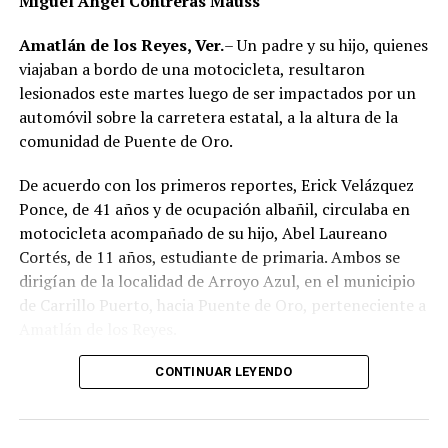
Miguel Ángel Contreras Mauss
Amatlán de los Reyes, Ver.
– Un padre y su hijo, quienes
viajaban a bordo de una motocicleta, resultaron
lesionados este martes luego de ser impactados por un
automóvil sobre la carretera estatal, a la altura de la
comunidad de Puente de Oro.
De acuerdo con los primeros reportes, Erick Velázquez
Ponce, de 41 años y de ocupación albañil, circulaba en
motocicleta acompañado de su hijo, Abel Laureano
Cortés, de 11 años, estudiante de primaria. Ambos se
dirigían de la localidad de Arroyo Azul, en el municipio
de Carrillo Puerto, hacia Puente de Oro, perteneciente a
Amatlán de los Reyes.
El accidente ocurrió cuando, presuntamente, un
CONTINUAR LEYENDO
automóvil que circulaba detrás de la motocicleta los
impactó por alcance, provocando que ambos cayeran
sobre la carpeta asfáltica.