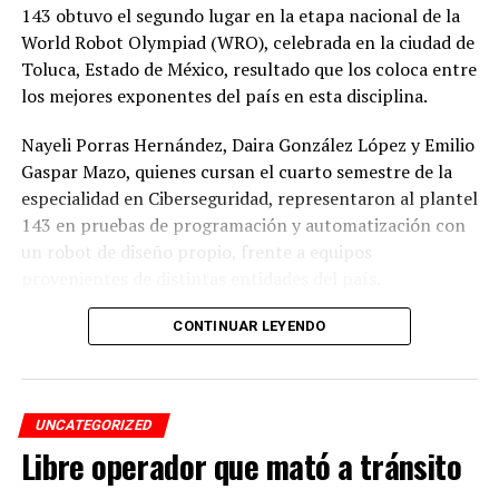
143 obtuvo el segundo lugar en la etapa nacional de la
World Robot Olympiad (WRO), celebrada en la ciudad de
Toluca, Estado de México, resultado que los coloca entre
los mejores exponentes del país en esta disciplina.
Nayeli Porras Hernández, Daira González López y Emilio
Gaspar Mazo, quienes cursan el cuarto semestre de la
especialidad en Ciberseguridad, representaron al plantel
143 en pruebas de programación y automatización con
un robot de diseño propio, frente a equipos
provenientes de distintas entidades del país.
El desempeño mostrado por los jóvenes les permitió
CONTINUAR LEYENDO
calificar a la siguiente fase de la competencia, que
tendrá lugar los días 5 y 6 de septiembre en Cancún,
Quintana Roo.
UNCATEGORIZED
Libre operador que mató a tránsito
De obtener resultados favorables en esa etapa, el equipo
tendría la posibilidad de representar a México en la final