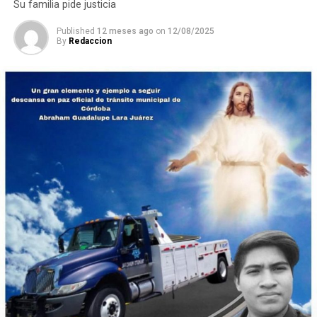
Su familia pide justicia
internacional de la WRO, que se efectuará en Costa Rica.
Published
12 meses ago
on
12/08/2025
By
Redaccion