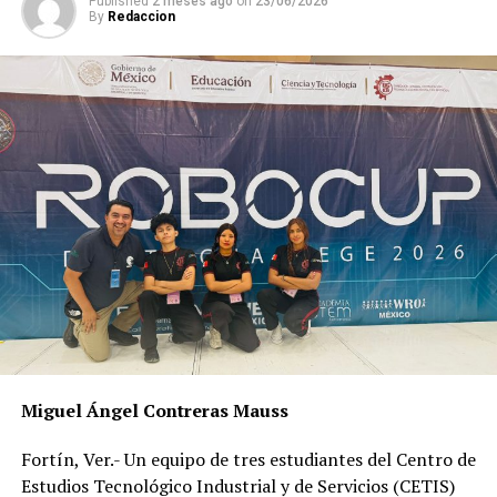
Published
2 meses ago
on
23/06/2026
ANTES
By
Redaccion
Secuestro desata operativo en Fortín
Miguel Ángel Contreras Mauss
Fortín, Ver.- Un equipo de tres estudiantes del Centro de
Estudios Tecnológico Industrial y de Servicios (CETIS)