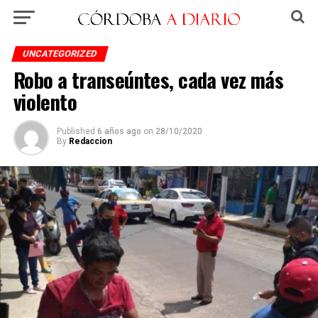
UNCATEGORIZED
Robo a transeúntes, cada vez más
violento
Published
6 años ago
on
28/10/2020
By
Redaccion