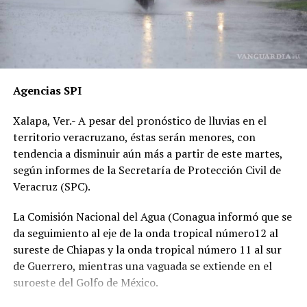
cámaras del C4, así como de comercios y viviendas
cercanas, han sido ignoradas o negadas. Testigos
presenciales del accidente ahora callan, presuntamente
por temor a represalias.
“Hoy fue mi Abraham,
Agencias SPI
mañana puede ser alguien
Xalapa, Ver.- A pesar del pronóstico de lluvias en el
de tu familia. El homicida
territorio veracruzano, éstas serán menores, con
sigue libre y operando en
tendencia a disminuir aún más a partir de este martes,
según informes de la Secretaría de Protección Civil de
las carreteras”, expresó un
Veracruz (SPC).
familiar, exigiendo justicia.
La Comisión Nacional del Agua (Conagua informó que se
da seguimiento al eje de la onda tropical número12 al
El caso ha encendido el debate sobre la corrupción en la
sureste de Chiapas y la onda tropical número 11 al sur
Fiscalía y la impunidad que beneficia a conductores
de Guerrero, mientras una vaguada se extiende en el
responsables de muertes viales.
suroeste del Golfo de México.