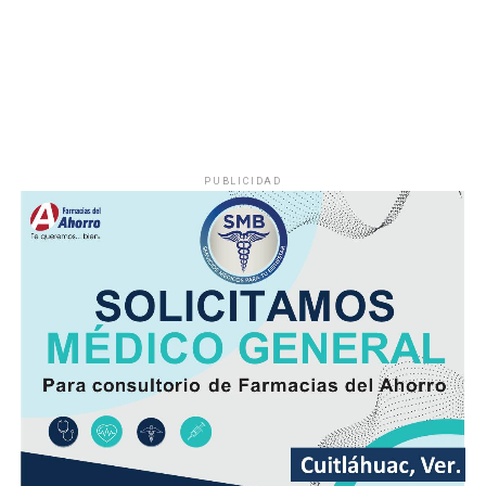
cuencas del sur y en zonas de montañas y; temperaturas
diurnas serán altas y el ambiente cálido, pero fresco por
la noche.
El viento será del Sureste, Este y Noreste de 20 a 35
kilómetros por hora (km/h), con rachas en el litoral y en
zonas de tormenta.
PUBLICIDAD
Asimismo, se pronostica la llegada de otra onda tropical
entre viernes y fin de semana.
Finalmente, la SPC de Veracruz recomienda a la
población vigilar el comportamiento de ríos y arroyos
de respuesta rápida y observar su entorno por posibles
derrumbes, deslaves y deslizamiento de laderas.
Además de conducir con precaución por disminución de
la visibilidad y anegamientos urbanos, viento arrachado,
descargas eléctricas y probables granizadas en áreas de
tormenta, entre otros efectos negativos.