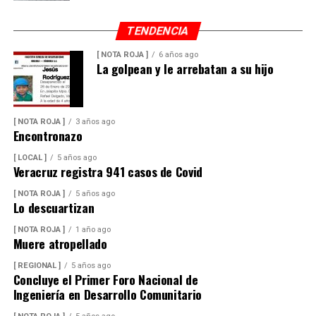
TENDENCIA
[ NOTA ROJA ]
6 años ago
La golpean y le arrebatan a su hijo
[ NOTA ROJA ]
3 años ago
Encontronazo
[ LOCAL ]
5 años ago
Veracruz registra 941 casos de Covid
[ NOTA ROJA ]
5 años ago
Lo descuartizan
[ NOTA ROJA ]
1 año ago
Muere atropellado
[ REGIONAL ]
5 años ago
Concluye el Primer Foro Nacional de
Ingeniería en Desarrollo Comunitario