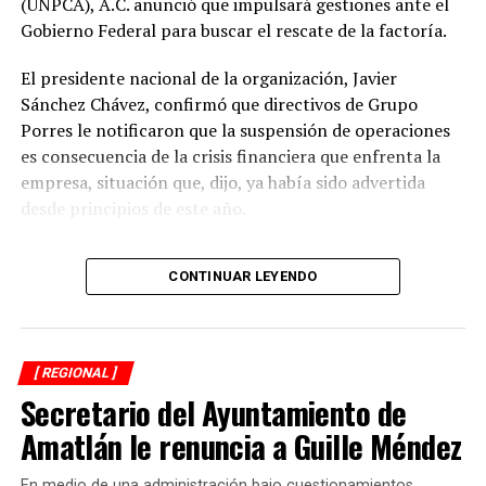
(UNPCA), A.C. anunció que impulsará gestiones ante el
Gobierno Federal para buscar el rescate de la factoría.
El presidente nacional de la organización, Javier
Sánchez Chávez, confirmó que directivos de Grupo
Porres le notificaron que la suspensión de operaciones
es consecuencia de la crisis financiera que enfrenta la
empresa, situación que, dijo, ya había sido advertida
desde principios de este año.
El dirigente sostuvo que una de las prioridades es
CONTINUAR LEYENDO
garantizar que los productores reciban el pago íntegro
de la caña entregada durante la zafra. Indicó que la
empresa se comprometió a cubrir los adeudos conforme
a la ley y a los acuerdos establecidos al concluir la
[ REGIONAL ]
molienda.
Secretario del Ayuntamiento de
El Ingenio San Pedro abastecía entre 17 mil y 18 mil
Amatlán le renuncia a Guille Méndez
hectáreas de cultivo y concentraba la producción de
alrededor de siete mil cañeros, por lo que el cierre
En medio de una administración bajo cuestionamientos