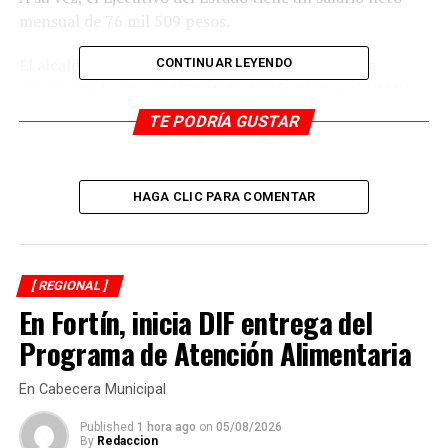
mensual de 76 mil 509 pesos.
El alcalde panista, solicitó licencia para buscar la
CONTINUAR LEYENDO
diputación local por el Partido Acción Nacional (PAN).
TE PODRÍA GUSTAR
HAGA CLIC PARA COMENTAR
[ REGIONAL ]
En Fortín, inicia DIF entrega del
Programa de Atención Alimentaria
En Cabecera Municipal
RELATED TOPICS:
DESPUÉS
Published
1 hora ago
on
05/08/2026
Concluye 1ra etapa de rehabilitación “Camino a Fortín
By
Redaccion