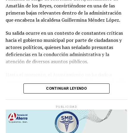
Amatlán de los Reyes, convirtiéndose en una de las
veracruzanas ligadas al sector azucarero.
primeras bajas relevantes dentro de la administración
que encabeza la alcaldesa Guillermina Méndez López.
Su salida ocurre en un contexto de constantes críticas
hacia el gobierno municipal por parte de ciudadanos y
actores políticos, quienes han señalado presuntas
deficiencias en la conducción administrativa y la
atención de diversos asuntos públicos.
Hasta el momento, el Ayuntamiento no ha dado a
conocer de manera oficial las causas de la renuncia ni ha
informado quién ocupará la Secretaría del
CONTINUAR LEYENDO
Ayuntamiento, una de las áreas con mayor
responsabilidad dentro de la estructura municipal.
PUBLICIDAD
Se espera que en las próximas horas el gobierno
municipal emita una postura oficial sobre la salida del
funcionario y anuncie a la persona que asumirá el cargo.