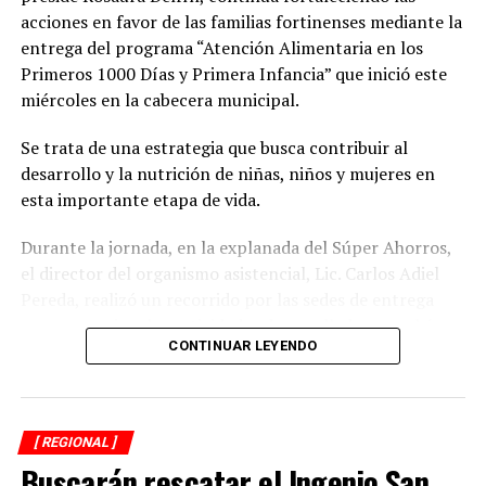
acciones en favor de las familias fortinenses mediante la
entrega del programa “Atención Alimentaria en los
Primeros 1000 Días y Primera Infancia” que inició este
miércoles en la cabecera municipal.
Se trata de una estrategia que busca contribuir al
desarrollo y la nutrición de niñas, niños y mujeres en
esta importante etapa de vida.
Durante la jornada, en la explanada del Súper Ahorros,
el director del organismo asistencial, Lic. Carlos Adiel
Pereda, realizó un recorrido por las sedes de entrega
para supervisar las actividades desarrolladas por el área
CONTINUAR LEYENDO
de Plan Alimentario, reconociendo el compromiso y la
organización del personal encargado de llevar este
beneficio a la población para fortalecer la alimentación
y el desarrollo de las familias.
[ REGIONAL ]
Buscarán rescatar el Ingenio San
Asimismo, se informa a las personas beneficiarias que las