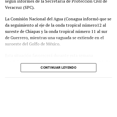
según informes de la Secretaría de Protección Civil de
las carreteras”, expresó un
Veracruz (SPC).
familiar, exigiendo justicia.
La Comisión Nacional del Agua (Conagua informó que se
da seguimiento al eje de la onda tropical número12 al
El caso ha encendido el debate sobre la corrupción en la
sureste de Chiapas y la onda tropical número 11 al sur
Fiscalía y la impunidad que beneficia a conductores
de Guerrero, mientras una vaguada se extiende en el
responsables de muertes viales.
suroeste del Golfo de México.
La familia pide a la ciudadanía unirse para evitar que el
Esta situación favorecerá durante esta semana
caso quede en el olvido.
condiciones para lluvias, chubascos y tormentas aisladas
generalmente matutinas y nocturnas en zonas de costas
CONTINUAR LEYENDO
y, por las tardes-noches sobre regiones de montaña y
llanuras.
Las lluvias que se logren acumular en los siguientes siete
días podrían catalogarse dentro o ligeramente por
debajo de lo que normalmente llueve en gran parte de la
entidad y ligeramente por arriba de lo normal en áreas
de la zona sur.