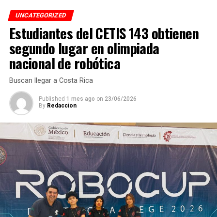
ANTES
UNCATEGORIZED
Para Navidad habrá frío
Estudiantes del CETIS 143 obtienen
segundo lugar en olimpiada
nacional de robótica
Buscan llegar a Costa Rica
Published
1 mes ago
on
23/06/2026
By
Redaccion