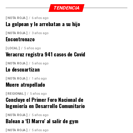
TENDENCIA
[ NOTA ROJA ]
6 años ago
La golpean y le arrebatan a su hijo
[ NOTA ROJA ]
3 años ago
Encontronazo
[ LOCAL ]
5 años ago
Veracruz registra 941 casos de Covid
[ NOTA ROJA ]
5 años ago
Lo descuartizan
[ NOTA ROJA ]
1 año ago
Muere atropellado
[ REGIONAL ]
5 años ago
Concluye el Primer Foro Nacional de
Ingeniería en Desarrollo Comunitario
[ NOTA ROJA ]
5 años ago
Balean a ‘El Marro’ al salir de gym
[ NOTA ROJA ]
5 años ago