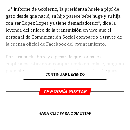
“3° informe de Gobierno, la presidenta huele a pipí de
gato desde que nació, su hijo parece bebé huge y su hija
con ser Lopez Lopez ya tiene demasiado(sic)”, dice la
leyenda del enlace de la transmisión en vivo que el
personal de Comunicación Social compartió a través de
la cuenta oficial de Facebook del Ayuntamiento.
Por casi media hora y a pesar de que todos los
empleados estuvieron compartiendo en enlace, ninguno
pudo observar al error hasta casi 40 minutos después.
CONTINUAR LEYENDO
De manera inmediata, personal del Ayuntamiento
eliminó la transmisión y no volvieron a compartirla.
TE PODRÍA GUSTAR
RELATED TOPICS:
HAGA CLIC PARA COMENTAR
DESPUÉS
Etiem abandona informe de Alcaldesa; no hay
transparencia, acusa