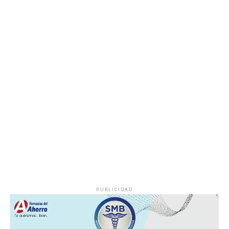
En las siguientes 24 a 48 horas, se espera desarrollo de
nubosidad con lluvias y tormentas matutinas en el
litoral, condiciones que se extenderán por la tarde y
noche a regiones de montaña.
Las lluvias se estiman acumulados de 5 a 20 milímetros
por metro cuadrado (mm) y máximos de hasta 30 mm en
cuencas del sur y en zonas de montañas y; temperaturas
diurnas serán altas y el ambiente cálido, pero fresco por
la noche.
El viento será del Sureste, Este y Noreste de 20 a 35
kilómetros por hora (km/h), con rachas en el litoral y en
zonas de tormenta.
PUBLICIDAD
Asimismo, se pronostica la llegada de otra onda tropical
entre viernes y fin de semana.