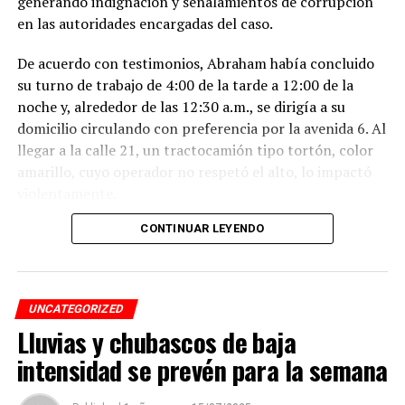
generando indignación y señalamientos de corrupción
en las autoridades encargadas del caso.
De acuerdo con testimonios, Abraham había concluido
su turno de trabajo de 4:00 de la tarde a 12:00 de la
noche y, alrededor de las 12:30 a.m., se dirigía a su
domicilio circulando con preferencia por la avenida 6. Al
llegar a la calle 21, un tractocamión tipo tortón, color
amarillo, cuyo operador no respetó el alto, lo impactó
violentamente.
CONTINUAR LEYENDO
El conductor, identificado como Adán “N.”, de
aproximadamente 45 años, intentó darse a la fuga, pero
fue interceptado por taxistas y jóvenes del Modelogar
en la avenida 12, entre calles 7 y 9, en la colonia Centro,
UNCATEGORIZED
cuando se dirigía a descargar mercancía en el mercado
Lluvias y chubascos de baja
Revolución.
intensidad se prevén para la semana
Pese a que el presunto responsable fue detenido,
familiares de la víctima denuncian que la investigación