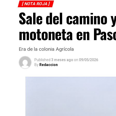
[ NOTA ROJA ]
Sale del camino 
motoneta en Pas
Era de la colonia Agrícola
Published
3 meses ago
on
09/05/2026
By
Redaccion