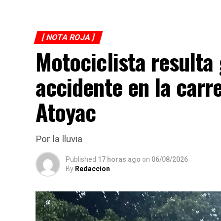
[ NOTA ROJA ]
Motociclista resulta
accidente en la carr
Atoyac
Por la lluvia
Published
17 horas ago
on
06/08/2026
By
Redaccion