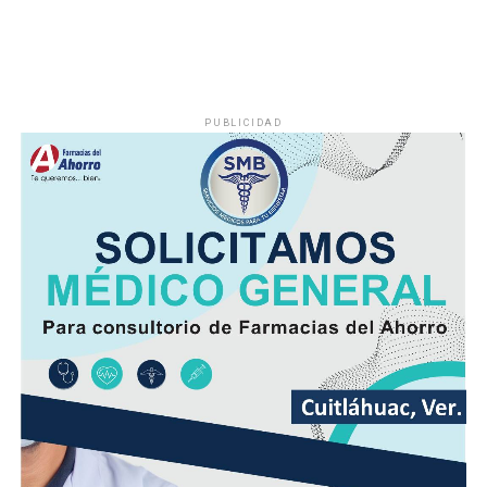
El viento será del Sureste, Este y Noreste de 20 a 35
kilómetros por hora (km/h), con rachas en el litoral y en
zonas de tormenta.
PUBLICIDAD
Asimismo, se pronostica la llegada de otra onda tropical
entre viernes y fin de semana.
Finalmente, la SPC de Veracruz recomienda a la
población vigilar el comportamiento de ríos y arroyos
de respuesta rápida y observar su entorno por posibles
derrumbes, deslaves y deslizamiento de laderas.
Además de conducir con precaución por disminución de
la visibilidad y anegamientos urbanos, viento arrachado,
descargas eléctricas y probables granizadas en áreas de
tormenta, entre otros efectos negativos.