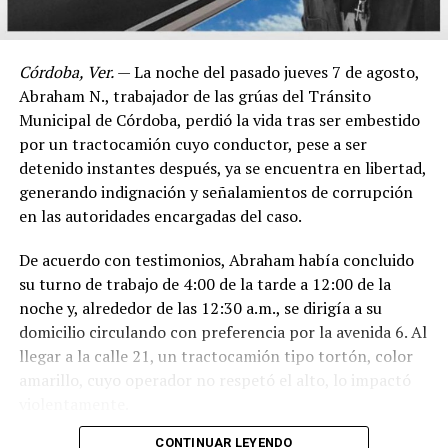
Córdoba, Ver.
— La noche del pasado jueves 7 de agosto,
Abraham N., trabajador de las grúas del Tránsito
Municipal de Córdoba, perdió la vida tras ser embestido
por un tractocamión cuyo conductor, pese a ser
detenido instantes después, ya se encuentra en libertad,
generando indignación y señalamientos de corrupción
en las autoridades encargadas del caso.
De acuerdo con testimonios, Abraham había concluido
su turno de trabajo de 4:00 de la tarde a 12:00 de la
noche y, alrededor de las 12:30 a.m., se dirigía a su
domicilio circulando con preferencia por la avenida 6. Al
llegar a la calle 21, un tractocamión tipo tortón, color
amarillo, cuyo operador no respetó el alto, lo impactó
violentamente.
CONTINUAR LEYENDO
El conductor, identificado como Adán “N.”, de