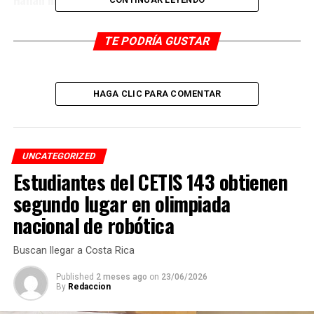
ANTES
Sigue desobediencia ciudadana
TE PODRÍA GUSTAR
HAGA CLIC PARA COMENTAR
UNCATEGORIZED
Estudiantes del CETIS 143 obtienen
segundo lugar en olimpiada
nacional de robótica
Buscan llegar a Costa Rica
Published
2 meses ago
on
23/06/2026
By
Redaccion