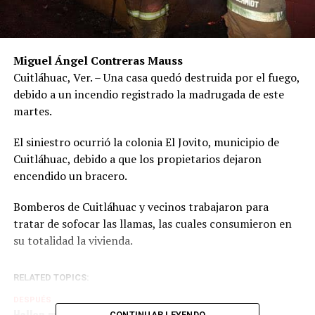
Miguel Ángel Contreras Mauss
Cuitláhuac, Ver. – Una casa quedó destruida por el fuego,
debido a un incendio registrado la madrugada de este
martes.
El siniestro ocurrió la colonia El Jovito, municipio de
Cuitláhuac, debido a que los propietarios dejaron
encendido un bracero.
Bomberos de Cuitláhuac y vecinos trabajaron para
tratar de sofocar las llamas, las cuales consumieron en
su totalidad la vivienda.
RELATED TOPICS:
DESPUÉS
Hallan muertos a siete policías
CONTINUAR LEYENDO