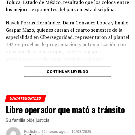
Toluca, Estado de México, resultado que los coloca entre
los mejores exponentes del país en esta disciplina.
Nayeli Porras Hernández, Daira González López y Emilio
Gaspar Mazo, quienes cursan el cuarto semestre de la
especialidad en Ciberseguridad, representaron al plantel
143 en pruebas de programación y automatización con
un robot de diseño propio, frente a equipos
provenientes de distintas entidades del país.
El desempeño mostrado por los jóvenes les permitió
CONTINUAR LEYENDO
calificar a la siguiente fase de la competencia, que
tendrá lugar los días 5 y 6 de septiembre en Cancún,
Quintana Roo.
UNCATEGORIZED
Libre operador que mató a tránsito
De obtener resultados favorables en esa etapa, el equipo
tendría la posibilidad de representar a México en la final
Su familia pide justicia
internacional de la WRO, que se efectuará en Costa Rica.
Published
12 meses ago
on
12/08/2025