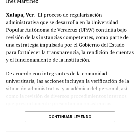
Inés Martínez
RELATED TOPICS:
FEATURED
DESPUÉS
Xalapa, Ver.-
El proceso de regularización
Seguirán bajas temperaturas en Veracruz
administrativa que se desarrolla en la Universidad
Popular Autónoma de Veracruz (UPAV) continúa bajo
ANTES
Veracruz, cuarto lugar en huachicol
revisión de las instancias competentes, como parte de
una estrategia impulsada por el Gobierno del Estado
para fortalecer la transparencia, la rendición de cuentas
y el funcionamiento de la institución.
De acuerdo con integrantes de la comunidad
universitaria, las acciones incluyen la verificación de la
situación administrativa y académica del personal, así
como la revisión de diversos procedimientos internos
que presuntamente presentan inconsistencias.
Entre los aspectos que son objeto de análisis se
CONTINUAR LEYENDO
encuentran posibles casos de docentes con asignaciones
simultáneas en distintos centros de estudio, la
validación de documentación académica de directivos,