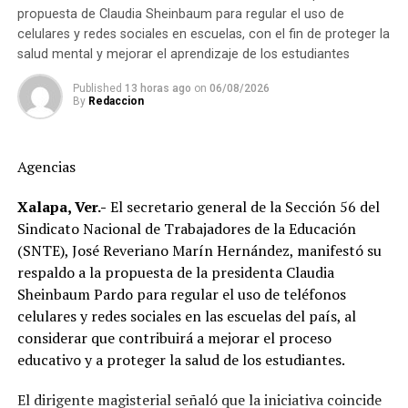
propuesta de Claudia Sheinbaum para regular el uso de
Añadió que el sector trabaja en una evaluación para
Hasta ahora, las instancias responsables no han
celulares y redes sociales en escuelas, con el fin de proteger la
determinar el alcance de las afectaciones y definir
salud mental y mejorar el aprendizaje de los estudiantes
informado la conclusión de las investigaciones ni la
estrategias que permitan recuperar la estabilidad del
emisión de sanciones o resoluciones específicas. El
mercado.
Published
13 horas ago
on
06/08/2026
proceso de regularización continúa conforme a los
By
Redaccion
mecanismos legales y administrativos establecidos,
Además del impacto económico, García de la Cadena
mientras el Gobierno del Estado sostiene que el objetivo
cuestionó la calidad del huevo importado, al señalar que
es consolidar una universidad con mayor transparencia,
Agencias
durante su traslado desde Estados Unidos hasta
certeza administrativa y mejor servicio educativo para la
distintos puntos de México podría romperse la cadena
Xalapa, Ver.-
El secretario general de la Sección 56 del
comunidad universitaria.
de refrigeración, afectando la frescura del producto.
Sindicato Nacional de Trabajadores de la Educación
(SNTE), José Reveriano Marín Hernández, manifestó su
Explicó que el huevo cruza la frontera, es almacenado en
respaldo a la propuesta de la presidenta Claudia
bodegas y posteriormente distribuido hacia estados
Sheinbaum Pardo para regular el uso de teléfonos
como Veracruz, por lo que el tiempo de traslado puede
celulares y redes sociales en las escuelas del país, al
influir en sus condiciones de conservación si no se
considerar que contribuirá a mejorar el proceso
mantiene la temperatura adecuada.
educativo y a proteger la salud de los estudiantes.
El dirigente sostuvo que México cuenta con la capacidad
El dirigente magisterial señaló que la iniciativa coincide
suficiente para abastecer la demanda nacional, por lo