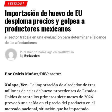
[ ESTADO ]
adeudos en la entrega de calificaciones, denuncias por
Importación de huevo de EU
presuntos cobros indebidos relacionados con
certificados y asesorías de titulación, así como la
desploma precios y golpea a
existencia de personal que habría recibido pagos sin
productores mexicanos
contar con carga académica registrada.
el sector trabaja en una evaluación para determinar el alcance
También se revisa la situación de docentes y directivos
de las afectaciones
que no aparecen en el sistema de control escolar y de
trabajadores que, hasta el momento, no han podido ser
Published
11 horas ago
on
06/08/2026
By
Redaccion
localizados para efectos de la verificación
administrativa.
Por Osiris Muñoz
/DRVeracruz
Autoridades educativas señalaron que estas acciones
forman parte de un proceso de saneamiento
Xalapa, Ver.-
La importación de alrededor de tres
institucional cuyo objetivo es garantizar que la
millones de cajas de huevo procedentes de Estados
universidad opere bajo criterios de legalidad, eficiencia y
Unidos durante los primeros siete meses de 2026
transparencia, privilegiando el servicio que se brinda a
provocó una caída en el precio del producto en el
miles de estudiantes en la entidad.
mercado nacional, situación que ha impactado