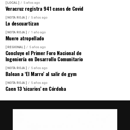
[ LOCAL ]
5 años ago
Veracruz registra 941 casos de Covid
[ NOTA ROJA ]
5 años ago
Lo descuartizan
[ NOTA ROJA ]
1 año ago
Muere atropellado
[ REGIONAL ]
5 años ago
Concluye el Primer Foro Nacional de
Ingeniería en Desarrollo Comunitario
[ NOTA ROJA ]
5 años ago
Balean a ‘El Marro’ al salir de gym
[ NOTA ROJA ]
5 años ago
Caen 13 ‘sicarios’ en Córdoba