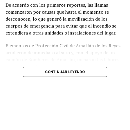
incumplimiento de sus funciones como servidores
De acuerdo con los primeros reportes, las llamas
públicos.
comenzaron por causas que hasta el momento se
desconocen, lo que generó la movilización de los
cuerpos de emergencia para evitar que el incendio se
extendiera a otras unidades o instalaciones del lugar.
Elementos de Protección Civil de Amatlán de los Reyes
acudieron de inmediato al sitio y, con el apoyo de un
camión de Bomberos de Amatlán, iniciaron las labores
para sofocar el fuego, logrando controlar la emergencia
CONTINUAR LEYENDO
tras varios minutos de trabajo.
Como resultado del siniestro, dos camionetas quedaron
con daños totales a consecuencia de las llamas. No se
reportaron personas lesionadas ni fue necesario evacuar
la zona.
Las autoridades realizaron una inspección en el
deshuesadero para descartar riesgos adicionales y