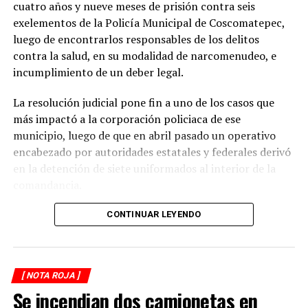
seguridad entre vehículos, especialmente durante la
cuatro años y nueve meses de prisión contra seis
temporada de lluvias, cuando el riesgo de accidentes se
exelementos de la Policía Municipal de Coscomatepec,
incrementa en las carreteras de la región.
luego de encontrarlos responsables de los delitos
contra la salud, en su modalidad de narcomenudeo, e
La circulación en la zona se vio afectada por algunos
incumplimiento de un deber legal.
minutos mientras se realizaban las labores de auxilio y el
levantamiento de indicios por parte de las autoridades.
La resolución judicial pone fin a uno de los casos que
Posteriormente, el tránsito fue restablecido de manera
más impactó a la corporación policiaca de ese
normal.
municipio, luego de que en abril pasado un operativo
encabezado por autoridades estatales y federales derivó
en la detención de siete uniformados al interior de la
comandancia.
La intervención se realizó el 10 de abril mediante un
CONTINUAR LEYENDO
despliegue conjunto de agentes de la Policía Ministerial,
elementos de la Secretaría de Marina (Semar) y de la
Secretaría de Seguridad Pública (SSP), quienes
[ NOTA ROJA ]
ejecutaron una revisión en las instalaciones de la
Se incendian dos camionetas en
corporación municipal.