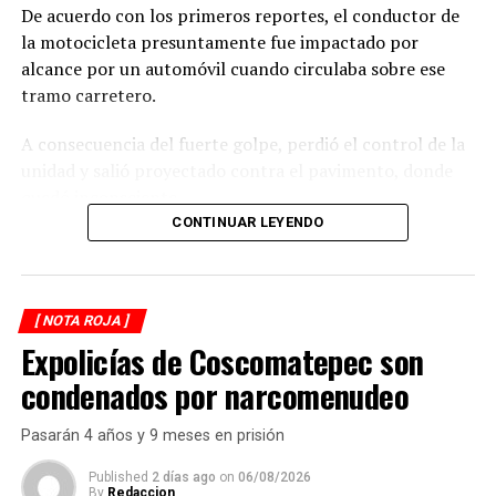
De acuerdo con los primeros reportes, el conductor de
la motocicleta presuntamente fue impactado por
alcance por un automóvil cuando circulaba sobre ese
tramo carretero.
A consecuencia del fuerte golpe, perdió el control de la
unidad y salió proyectado contra el pavimento, donde
quedó inconsciente.
CONTINUAR LEYENDO
Testigos del accidente solicitaron de inmediato el apoyo
de los cuerpos de emergencia al percatarse de que el
motociclista permanecía inmóvil sobre la carpeta
[ NOTA ROJA ]
asfáltica, mientras otros automovilistas redujeron la
Expolicías de Coscomatepec son
velocidad para evitar otro percance.
condenados por narcomenudeo
Al sitio arribaron paramédicos de Protección Civil de
Atoyac, quienes brindaron los primeros auxilios al
Pasarán 4 años y 9 meses en prisión
lesionado y, tras estabilizarlo, lo trasladaron de urgencia
a un hospital del municipio de Potrero Nuevo para
Published
2 días ago
on
06/08/2026
By
Redaccion