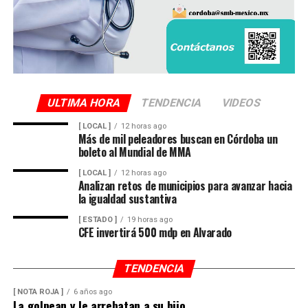
ULTIMA HORA
TENDENCIA
VIDEOS
[ LOCAL ]
12 horas ago
Más de mil peleadores buscan en Córdoba un
boleto al Mundial de MMA
[ LOCAL ]
12 horas ago
Analizan retos de municipios para avanzar hacia
la igualdad sustantiva
[ ESTADO ]
19 horas ago
CFE invertirá 500 mdp en Alvarado
TENDENCIA
[ NOTA ROJA ]
6 años ago
La golpean y le arrebatan a su hijo