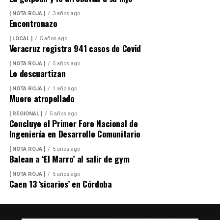
[ NOTA ROJA ]
3 años ago
Encontronazo
[ LOCAL ]
5 años ago
Veracruz registra 941 casos de Covid
[ NOTA ROJA ]
5 años ago
Lo descuartizan
[ NOTA ROJA ]
1 año ago
Muere atropellado
[ REGIONAL ]
5 años ago
Concluye el Primer Foro Nacional de
Ingeniería en Desarrollo Comunitario
[ NOTA ROJA ]
5 años ago
Balean a ‘El Marro’ al salir de gym
[ NOTA ROJA ]
5 años ago
Caen 13 ‘sicarios’ en Córdoba