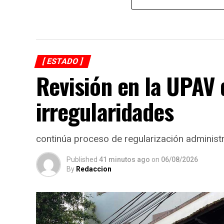
[ ESTADO ]
Revisión en la UPAV 
irregularidades
continúa proceso de regularización administr
Published
41 minutos ago
on
06/08/2026
By
Redaccion