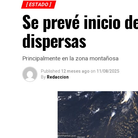
[ ESTADO ]
Se prevé inicio d
dispersas
Principalmente en la zona montañosa
Published
12 meses ago
on
11/08/2025
By
Redaccion