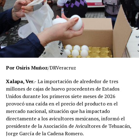
universidad opere bajo criterios de legalidad, eficiencia y
transparencia, privilegiando el servicio que se brinda a
miles de estudiantes en la entidad.
El Gobierno del Estado ha reiterado que las
investigaciones se desarrollan con apego a la ley y
respetando el debido proceso, por lo que hasta el
momento no existe una determinación definitiva sobre
responsabilidades individuales.
Por Osiris Muñoz
/DRVeracruz
No obstante, docentes que solicitaron el anonimato
señalaron que un grupo de profesores ha manifestado
Xalapa, Ver.-
La importación de alrededor de tres
su inconformidad con el proceso de revisión, al
millones de cajas de huevo procedentes de Estados
considerar que las investigaciones podrían afectar
Unidos durante los primeros siete meses de 2026
intereses al interior de la institución.
provocó una caída en el precio del producto en el
mercado nacional, situación que ha impactado
De acuerdo con esos testimonios, el grupo identificado
directamente a los avicultores mexicanos, informó el
como
Movimiento Estatal UPAV
, integrado
presidente de la Asociación de Avicultores de Tehuacán,
públicamente por Verónica Sánchez Ramos, Mauricio
Jorge García de la Cadena Romero.
Tapia Tentle, Elsa Andrea Maldonado Alemán, Silvia