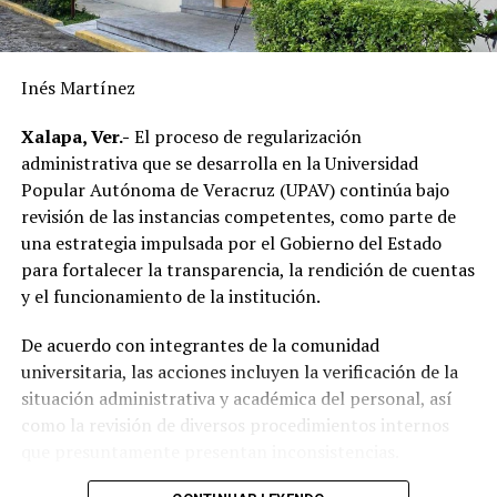
supera la realizada durante los últimos diez años,
reflejando el resultado de las gestiones emprendidas por
la actual administración municipal para atender una de
Inés Martínez
las principales demandas de la población.
Xalapa, Ver.-
El proceso de regularización
“Mejorar el servicio de energía eléctrica ha sido una
administrativa que se desarrolla en la Universidad
prioridad desde el inicio de mi gobierno y continuaremos
Popular Autónoma de Veracruz (UPAV) continúa bajo
gestionando recursos y proyectos que contribuyan al
revisión de las instancias competentes, como parte de
desarrollo del municipio y al bienestar de las familias
una estrategia impulsada por el Gobierno del Estado
alvaradeñas”.
para fortalecer la transparencia, la rendición de cuentas
y el funcionamiento de la institución.
Por último, reconoció y agradeció a la gobernadora del
estado, Rocío Nahle García, por el respaldo brindado a
De acuerdo con integrantes de la comunidad
Alvarado, así como a personal directivo de la CFE por la
universitaria, las acciones incluyen la verificación de la
disposición y coordinación institucional para impulsar
situación administrativa y académica del personal, así
estas importantes acciones en beneficio del municipio.
como la revisión de diversos procedimientos internos
que presuntamente presentan inconsistencias.