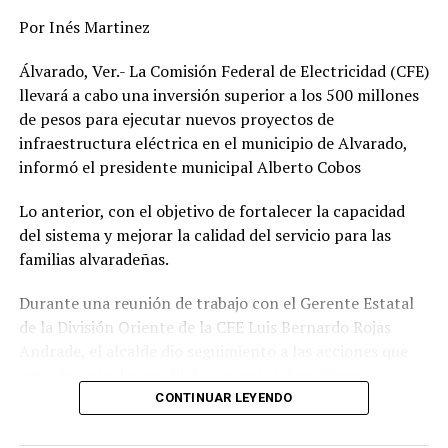
Por Inés Martinez
Álvarado, Ver.- La Comisión Federal de Electricidad (CFE)
llevará a cabo una inversión superior a los 500 millones
de pesos para ejecutar nuevos proyectos de
infraestructura eléctrica en el municipio de Alvarado,
informó el presidente municipal Alberto Cobos
Lo anterior, con el objetivo de fortalecer la capacidad
del sistema y mejorar la calidad del servicio para las
familias alvaradeñas.
Durante una reunión de trabajo con el Gerente Estatal
de la División Oriente de la CFE Luis Bernardo Rojas
Andrade, el alcalde dio seguimiento a las acciones que
actualmente desarrolla la paraestatal en diversas
comunidades, colonias y la zona centro de la
CONTINUAR LEYENDO
demarcación, donde se realizan trabajos de
mantenimiento, modernización y fortalecimiento de la