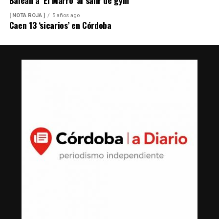
Balean a ‘El Marro’ al salir de gym
[ NOTA ROJA ]
5 años ago
Caen 13 ‘sicarios’ en Córdoba