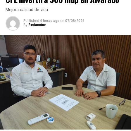
Mejora calidad de vida
Published
4 horas ago
on
07/08/2026
By
Redaccion