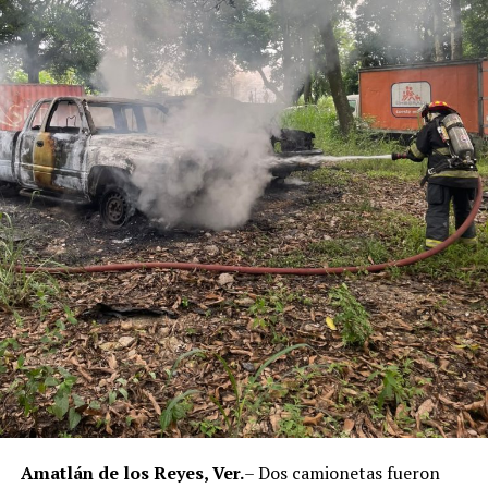
Municipal de Coscomatepec durante la administración
del alcalde de Movimiento Ciudadano, Armando Reyes
Muñoz, y permanecerán recluidos en el Centro de
Reinserción Social de Mediana Seguridad de La Toma, en
Amatlán de los Reyes, donde cumplirán la condena.
Aunque durante el operativo fueron detenidos siete
policías municipales, la sentencia dada a conocer
corresponde únicamente a seis de ellos. Hasta el
momento, las autoridades no han informado la situación
jurídica del séptimo implicado.
El caso evidenció presuntas irregularidades dentro de la
corporación policiaca y motivó la intervención de
autoridades estatales y federales, en un contexto de
reforzamiento de las investigaciones contra servidores
públicos relacionados con actividades ilícitas en la
región de las Altas Montañas.
Amatlán de los Reyes, Ver.
– Dos camionetas fueron