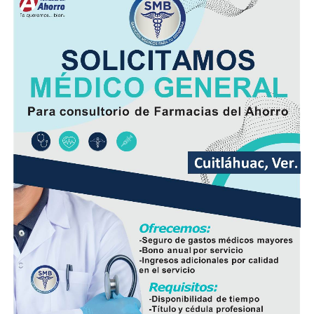
reportaron personas lesionadas ni fue necesario evacuar
la zona.
Las autoridades realizaron una inspección en el
deshuesadero para descartar riesgos adicionales y
determinar las posibles causas que originaron el
incendio.
Hasta el momento no se ha informado si el fuego fue
provocado por una falla mecánica, un cortocircuito o
algún otro factor, por lo que serán las investigaciones
correspondientes las que determinen el origen del
siniestro.