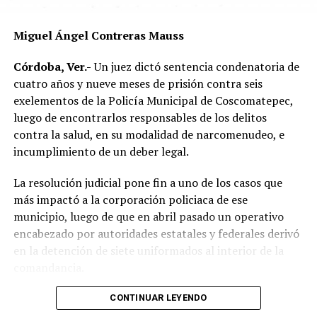
Las autoridades exhortaron a los automovilistas y
Miguel Ángel Contreras Mauss
motociclistas a conducir con precaución, respetar los
límites de velocidad y aumentar la distancia de
Córdoba, Ver.-
Un juez dictó sentencia condenatoria de
seguridad entre vehículos, especialmente durante la
cuatro años y nueve meses de prisión contra seis
temporada de lluvias, cuando el riesgo de accidentes se
exelementos de la Policía Municipal de Coscomatepec,
incrementa en las carreteras de la región.
luego de encontrarlos responsables de los delitos
contra la salud, en su modalidad de narcomenudeo, e
La circulación en la zona se vio afectada por algunos
incumplimiento de un deber legal.
minutos mientras se realizaban las labores de auxilio y el
levantamiento de indicios por parte de las autoridades.
La resolución judicial pone fin a uno de los casos que
Posteriormente, el tránsito fue restablecido de manera
más impactó a la corporación policiaca de ese
normal.
municipio, luego de que en abril pasado un operativo
encabezado por autoridades estatales y federales derivó
en la detención de siete uniformados al interior de la
comandancia.
La intervención se realizó el 10 de abril mediante un
CONTINUAR LEYENDO
despliegue conjunto de agentes de la Policía Ministerial,