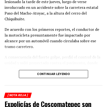
lesionado la tarde de este jueves, luego de verse
involucrado en un accidente sobre la carretera estatal
Paso del Macho-Atoyac, a la altura del cerro del
Chiquihuite.
De acuerdo con los primeros reportes, el conductor de
la motocicleta presuntamente fue impactado por
alcance por un automóvil cuando circulaba sobre ese
tramo carretero.
A consecuencia del fuerte golpe, perdió el control de la
unidad y salió proyectado contra el pavimento, donde
quedó inconsciente.
CONTINUAR LEYENDO
Testigos del accidente solicitaron de inmediato el apoyo
de los cuerpos de emergencia al percatarse de que el
motociclista permanecía inmóvil sobre la carpeta
[ NOTA ROJA ]
asfáltica, mientras otros automovilistas redujeron la
Expolicías de Coscomatepec son
velocidad para evitar otro percance.