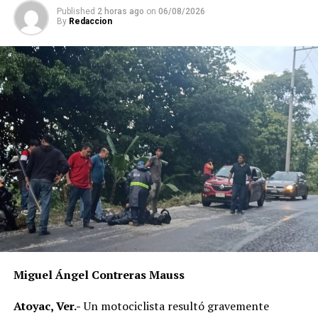
ANTES
Published
2 horas ago
on
06/08/2026
A machetazos le quitan la vida
By
Redaccion
Miguel Ángel Contreras Mauss
Atoyac, Ver.-
Un motociclista resultó gravemente