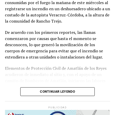
consumidas por el fuego la mañana de este miércoles al
La sentencia representa uno de los primeros fallos
registrarse un incendio en un deshuesadero ubicado a un
derivados de aquel operativo y confirma la
costado de la autopista Veracruz-Córdoba, a la altura de
responsabilidad penal de los exuniformados por delitos
la comunidad de Rancho Trejo.
relacionados con la posesión de droga y el
incumplimiento de sus funciones como servidores
De acuerdo con los primeros reportes, las llamas
públicos.
comenzaron por causas que hasta el momento se
desconocen, lo que generó la movilización de los
cuerpos de emergencia para evitar que el incendio se
extendiera a otras unidades o instalaciones del lugar.
Elementos de Protección Civil de Amatlán de los Reyes
acudieron de inmediato al sitio y, con el apoyo de un
camión de Bomberos de Amatlán, iniciaron las labores
para sofocar el fuego, logrando controlar la emergencia
CONTINUAR LEYENDO
tras varios minutos de trabajo.
Como resultado del siniestro, dos camionetas quedaron
PUBLICIDAD
con daños totales a consecuencia de las llamas. No se