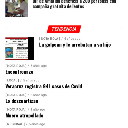
DIF de Amatlán beneficia a 200 personas con
campaña gratuita de lentes
TENDENCIA
[ NOTA ROJA ]
6 años ago
La golpean y le arrebatan a su hijo
[ NOTA ROJA ]
3 años ago
Encontronazo
[ LOCAL ]
5 años ago
Veracruz registra 941 casos de Covid
[ NOTA ROJA ]
5 años ago
Lo descuartizan
[ NOTA ROJA ]
1 año ago
Muere atropellado
[ REGIONAL ]
5 años ago