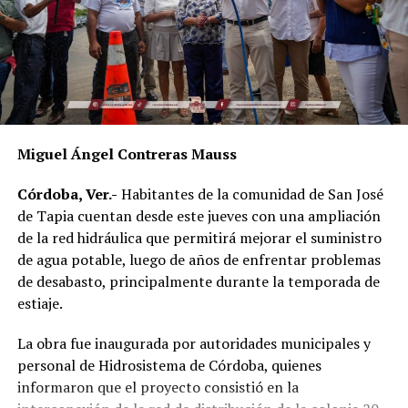
Al evento acudieron el alcalde de Córdoba, Manuel
Alonso Cerezo; la síndica única, Irene Sedas González;
integrantes del Cabildo, así como la directora del DIF
Municipal, Luz del Carmen Lezama Rodríguez, y la
coordinadora de Bienestar Social, Dennis Araceli Lira
Tosqui.
Miguel Ángel Contreras Mauss
También participaron Lisset Dalila Rojas Moreno,
coordinadora del Centro Libre para las Mujeres, y
Córdoba, Ver.-
Habitantes de la comunidad de San José
Virginia Medorio Trujillo, presidenta de la Asociación
de Tapia cuentan desde este jueves con una ampliación
Emprender el Vuelo.
de la red hidráulica que permitirá mejorar el suministro
de agua potable, luego de años de enfrentar problemas
El diálogo permitió poner sobre la mesa la importancia
de desabasto, principalmente durante la temporada de
de fortalecer la participación de las mujeres en los
estiaje.
espacios públicos y comunitarios, además de generar
acciones desde los municipios que contribuyan a reducir
La obra fue inaugurada por autoridades municipales y
las brechas de desigualdad.
personal de Hidrosistema de Córdoba, quienes
informaron que el proyecto consistió en la