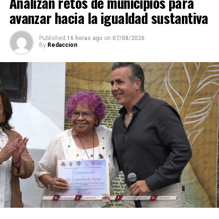
Analizan retos de municipios para
avanzar hacia la igualdad sustantiva
Published
16 horas ago
on
07/08/2026
By
Redaccion
Explicó que de los participantes serán seleccionados
alrededor de 40 atletas que representarán a México en
el campeonato mundial programado para noviembre en
Georgia, por lo que el torneo en Córdoba también
funciona como una de las principales etapas para
conformar al equipo nacional.
Marroquín destacó el desempeño que ha tenido México
en competencias internacionales de artes marciales
mixtas y sostuvo que el país se ha consolidado como una
de las principales potencias del continente americano
en esta disciplina.