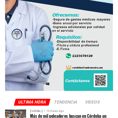
operación del sistema y disminuir las afectaciones
derivadas de fallas en la red.
Con esta ampliación, las autoridades municipales buscan
fortalecer la infraestructura hidráulica en las
comunidades rurales y mejorar el acceso al agua potable
para cientos de familias que durante años enfrentaron
un servicio irregular.
ULTIMA HORA
TENDENCIA
VIDEOS
[ LOCAL ]
15 horas ago
Más de mil peleadores buscan en Córdoba un