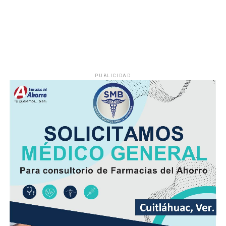
que provocaba interrupciones constantes en el servicio,
especialmente en las viviendas ubicadas en las zonas
más altas.
Vecinos señalaron que durante la temporada de sequía
la escasez de agua se agravaba, obligando a muchas
PUBLICIDAD
familias a buscar alternativas para cubrir sus
necesidades diarias.
Dulce María Alducin Vallejo, habitante de la comunidad,
explicó que la petición fue presentada ante las
autoridades municipales y que, tras las gestiones
realizadas en conjunto con Hidrosistema, fue posible
concretar la obra que hoy permite mejorar el
suministro.
Además de incrementar la capacidad de conducción, la
nueva infraestructura incorpora válvulas y materiales de
mayor resistencia, lo que permitirá mantener una mejor