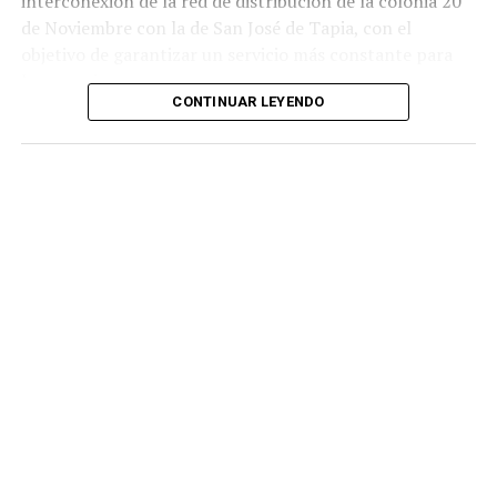
interconexión de la red de distribución de la colonia 20
de Noviembre con la de San José de Tapia, con el
objetivo de garantizar un servicio más constante para
los usuarios.
CONTINUAR LEYENDO
De acuerdo con la información proporcionada, los
trabajos incluyeron la instalación de aproximadamente
mil 480 metros de tubería de polietileno de alta
densidad de seis pulgadas
, material diseñado para
soportar mayores niveles de presión y reducir el riesgo
de fugas o rupturas.
Las labores fueron ejecutadas por personal de
Hidrosistema de Córdoba durante un periodo cercano a
los 35 días, entre marzo y abril de este año, como parte
de un proyecto para atender una de las principales
demandas de los habitantes de esta comunidad.
Durante años, el abastecimiento dependió de un pozo
cuyo nivel de operación resultaba insuficiente, situación