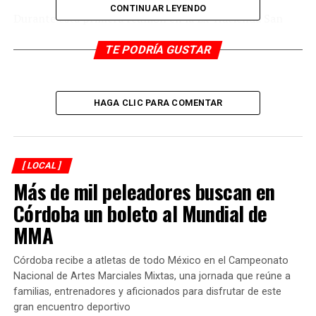
CONTINUAR LEYENDO
Durante esta primera reunión en la Ex-Hacienda San
Francisco Toxpan, estuvieron presentes los presidentes
TE PODRÍA GUSTAR
del Consejo Coordinador Empresarial (CCE), Cámara
Nacional del Comercio (Canaco), Canacintra y sus
agremiados de Córdoba y Orizaba.
HAGA CLIC PARA COMENTAR
El presidente del CCE, Carlos Lara Álvarez, comentó que
los problemas externos han originado escasez,
incertidumbre, especulación e inflación, es por eso que
los integrantes de la Iniciativa Privada deberán trabajar
[ LOCAL ]
Más de mil peleadores buscan en
conjuntamente con los tres órganos de gobierno para
buscar mecanismos y estrategias que permitan generar
Córdoba un boleto al Mundial de
fuentes de empleo, estabilidad y desarrollo económico.
MMA
“Como CCE somos aglutinador de organismos, colegios y
Córdoba recibe a atletas de todo México en el Campeonato
cámaras empresariales, somos fuentes de empleo;
Nacional de Artes Marciales Mixtas, una jornada que reúne a
trabajando de manera propositiva y que el día de hoy
familias, entrenadores y aficionados para disfrutar de este
nos encontramos reunidos para establecer vinculación
gran encuentro deportivo