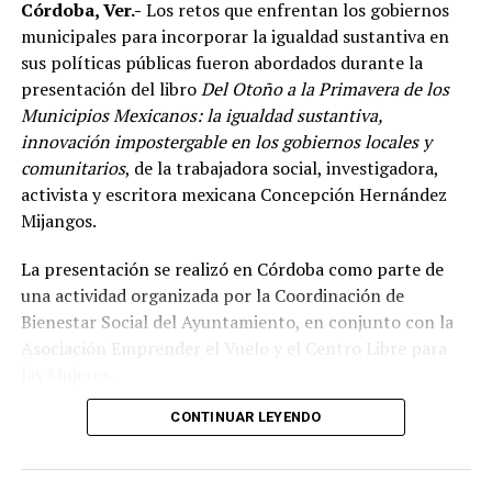
Córdoba, Ver.-
Los retos que enfrentan los gobiernos
De acuerdo con el dirigente deportivo, México ha
municipales para incorporar la igualdad sustantiva en
conseguido cinco campeonatos panamericanos
sus políticas públicas fueron abordados durante la
consecutivos por equipos, superando a delegaciones
presentación del libro
Del Otoño a la Primavera de los
como Estados Unidos y Brasil, considerado uno de los
Municipios Mexicanos: la igualdad sustantiva,
países con mayor tradición en las artes marciales
innovación impostergable en los gobiernos locales y
mixtas.
comunitarios
, de la trabajadora social, investigadora,
Ante los cuestionamientos sobre el nivel de agresividad
activista y escritora mexicana Concepción Hernández
de este deporte, señaló que las competencias cuentan
Mijangos.
con reglamentos y categorías diferenciadas de acuerdo
La presentación se realizó en Córdoba como parte de
con la edad y experiencia de los participantes.
una actividad organizada por la Coordinación de
Indicó que existen divisiones infantiles, juveniles y para
Bienestar Social del Ayuntamiento, en conjunto con la
adultos, con reglas específicas para cada categoría, por
Asociación Emprender el Vuelo y el Centro Libre para
lo que incluso participan menores desde los cinco años
las Mujeres.
dentro de esquemas considerados formativos.
CONTINUAR LEYENDO
El encuentro reunió a autoridades y representantes de
Durante cuatro días, la Arena Córdoba será escenario de
distintos municipios de la región, entre ellos
los combates en los que los competidores buscarán
Ixtaczoquitlán, Coetzala, Tlilapan, Naranjal, Chocamán