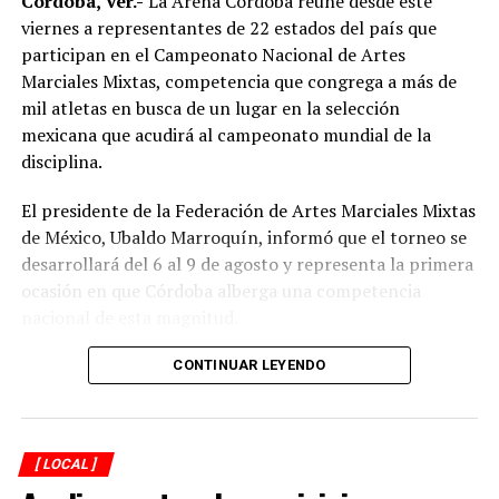
Córdoba, Ver.-
La Arena Córdoba reúne desde este
se busca el engrandecimiento de Córdoba, ” con un
viernes a representantes de 22 estados del país que
comercio dinámico, pujante y ordenado, por lo que
participan en el Campeonato Nacional de Artes
serán de puertas abiertas en promoción de interés
Marciales Mixtas, competencia que congrega a más de
municipal, de servicios, para catapultar el comercio y
mil atletas en busca de un lugar en la selección
turismo de la ciudad”.
mexicana que acudirá al campeonato mundial de la
Por último, acordaron reuniones para estar unidos, con
disciplina.
una misma visión de progreso para caminar hacía
El presidente de la Federación de Artes Marciales Mixtas
adelante.
de México, Ubaldo Marroquín, informó que el torneo se
desarrollará del 6 al 9 de agosto y representa la primera
RELATED TOPICS:
ocasión en que Córdoba alberga una competencia
DESPUÉS
nacional de esta magnitud.
Canacar pide control en grúas
ANTES
CONTINUAR LEYENDO
“Oferta” maquinaria de construcción hijo de ex
Alcaldesa de Córdoba
[ LOCAL ]