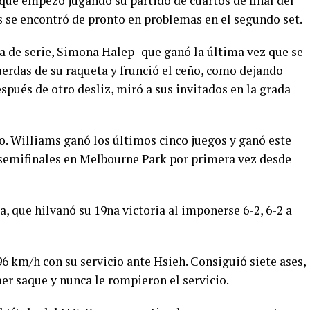
 que empezó jugando su partido de cuartos de final del
s se encontró de pronto en problemas en el segundo set.
a de serie, Simona Halep -que ganó la última vez que se
uerdas de su raqueta y frunció el ceño, como dejando
spués de otro desliz, miró a sus invitados en la grada
. Williams ganó los últimos cinco juegos y ganó este
a semifinales en Melbourne Park por primera vez desde
 que hilvanó su 19na victoria al imponerse 6-2, 6-2 a
96 km/h con su servicio ante Hsieh. Consiguió siete ases,
er saque y nunca le rompieron el servicio.