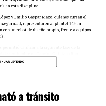
ís en esta disciplina.
López y Emilio Gaspar Mazo, quienes cursan el
rseguridad, representaron al plantel 143 en
 con un robot de diseño propio, frente a equipos
ís.
permitió calificar a la siguiente fase de la
y 6 de septiembre en Cancún, Quintana Roo.
INUAR LEYENDO
apa, el equipo tendría la posibilidad de representar
RO, que se efectuará en Costa Rica.
ató a tránsito