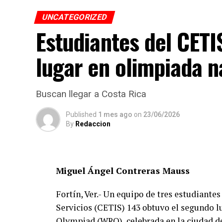
UNCATEGORIZED
Estudiantes del CET
lugar en olimpiada n
Buscan llegar a Costa Rica
Published
1 mes ago
on
23/06/2026
By
Redaccion
Miguel Ángel Contreras Mauss
Fortín, Ver.- Un equipo de tres estudiante
Servicios (CETIS) 143 obtuvo el segundo l
Olympiad (WRO), celebrada en la ciudad de