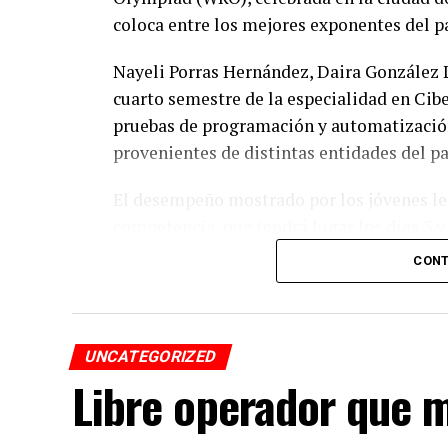
coloca entre los mejores exponentes del pa
Nayeli Porras Hernández, Daira González 
cuarto semestre de la especialidad en Cibe
pruebas de programación y automatización
provenientes de distintas entidades del pa
El desempeño mostrado por los jóvenes les 
competencia, que tendrá lugar los días 5 
CONT
De obtener resultados favorables en esa et
a México en la final internacional de la W
UNCATEGORIZED
Libre operador que m