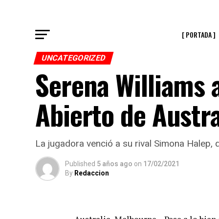
[ PORTADA ]
UNCATEGORIZED
Serena Williams 
Abierto de Austra
La jugadora venció a su rival Simona Halep, q
Published
5 años ago
on
17/02/2021
By
Redaccion