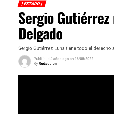
[ ESTADO ]
Sergio Gutiérrez
Delgado
Sergio Gutiérrez Luna tiene todo el derecho 
Published
4 años ago
on
16/08/2022
By
Redaccion