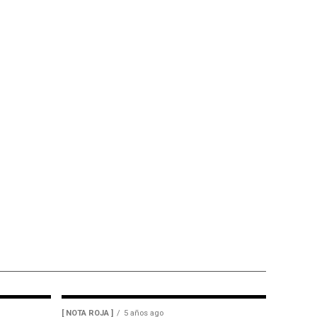
[ NOTA ROJA ]
5 años ago