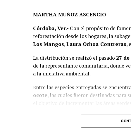
MARTHA MUÑOZ ASCENCIO
Córdoba, Ver.-
Con el propósito de fomen
reforestación desde los hogares, la suba
Los Mangos
,
Laura Ochoa Contreras
, 
La distribución se realizó el pasado
27 de 
La rehabilitación consistió en la colocació
de la representante comunitaria, donde ve
superficie de 2 mil 200 metros cuadrados d
a la iniciativa ambiental.
camino a Sabana Larga y San Rafael Calería
Fondo de Aportaciones para el Fortaleci
Entre las especies entregadas se encuentr
ocote
, las cuales fueron destinadas para s
En representación de los vecinos, el pres
el objetivo de incrementar las áreas verdes
Llanos
, recordó que la pavimentación hab
habitantes de La Luz Palotal, por lo que c
La entrega se llevó a cabo de manera orde
de movilidad y seguridad para quienes dia
CONT
quienes acudieron puntualmente al llamad