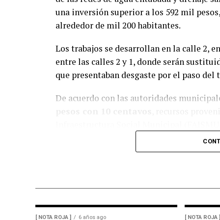
una inversión superior a los 592 mil pesos
alrededor de mil 200 habitantes.
Los trabajos se desarrollan en la calle 2, e
entre las calles 2 y 1, donde serán sustitui
que presentaban desgaste por el paso del 
De acuerdo con las autoridades municipale
pesos con 10 centavos
, recursos proven
Infraestructura Social Municipal (FAISMU
CONT
Durante el arranque de la obra, el alcalde
de estas redes permitirá ofrecer un servici
fugas o fallas en la infraestructura hidrául
Además del beneficio inmediato para las fa
hundimientos y daños en la vialidad ocasi
[ NOTA ROJA ]
6 años ago
[ NOTA ROJA 