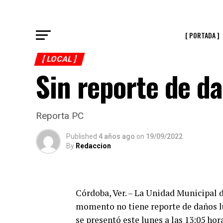
[ PORTADA ]
[ LOCAL ]
Sin reporte de d
Reporta PC
Published
4 años ago
on
19/09/2022
By
Redaccion
Córdoba, Ver. – La Unidad Municipal 
momento no tiene reporte de daños lu
se presentó este lunes a las 13:05 h