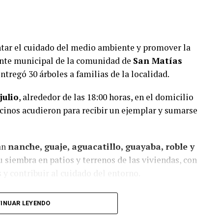
tar el cuidado del medio ambiente y promover la
gente municipal de la comunidad de
San Matías
entregó 30 árboles a familias de la localidad.
julio
, alrededor de las 18:00 horas, en el domicilio
n de carpeta asfáltica en caliente sobre una
cinos acudieron para recibir un ejemplar y sumarse
e la calle Puebla, en el tramo comprendido entre el
. Los trabajos fueron financiados con recursos del
miento de los Municipios (FORTAMUN).
an
nanche, guaje, aguacatillo, guayaba, roble y
u siembra en patios y terrenos de las viviendas, con
idente del Comité de Obra,
Antonio Herrera
 y contribuir al cuidado del entorno.
ía sido solicitada desde hace varios años por los
onsideró que su ejecución mejorará las condiciones
nada y con buena respuesta de los habitantes,
riamente utilizan esta vialidad.
INUAR LEYENDO
o realizado por la subagente municipal.