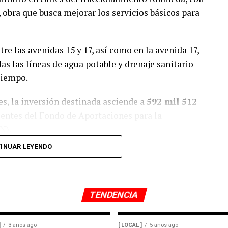
, obra que busca mejorar los servicios básicos para
ntre las avenidas 15 y 17, así como en la avenida 17,
das las líneas de agua potable y drenaje sanitario
tiempo.
s, la inversión destinada asciende a
592 mil 512
ientes del Fondo de Aportaciones para la
N).
INUAR LEYENDO
Manuel Alonso Cerezo
señaló que la renovación
o más eficiente y reducir los riesgos derivados de
ica y sanitaria.
TENDENCIA
milias de la zona, la intervención busca prevenir
onados por tuberías deterioradas, lo que también
]
3 años ago
[ LOCAL ]
5 años ago