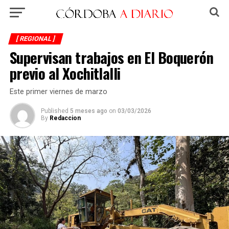
[ REGIONAL ]
Supervisan trabajos en El Boquerón
previo al Xochitlalli
Este primer viernes de marzo
Published
5 meses ago
on
03/03/2026
By
Redaccion