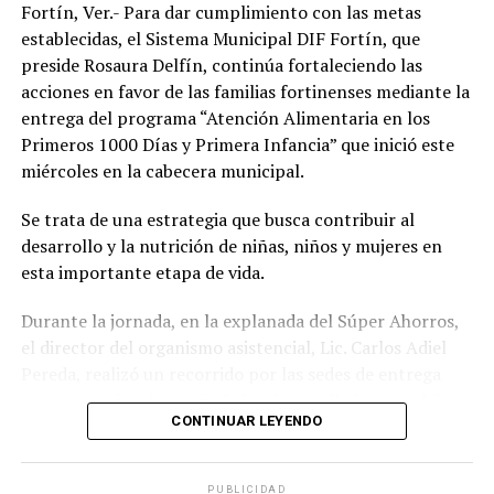
Fortín, Ver.- Para dar cumplimiento con las metas
establecidas, el Sistema Municipal DIF Fortín, que
preside Rosaura Delfín, continúa fortaleciendo las
acciones en favor de las familias fortinenses mediante la
entrega del programa “Atención Alimentaria en los
Primeros 1000 Días y Primera Infancia” que inició este
miércoles en la cabecera municipal.
Se trata de una estrategia que busca contribuir al
desarrollo y la nutrición de niñas, niños y mujeres en
esta importante etapa de vida.
Durante la jornada, en la explanada del Súper Ahorros,
el director del organismo asistencial, Lic. Carlos Adiel
Pereda, realizó un recorrido por las sedes de entrega
para supervisar las actividades desarrolladas por el área
CONTINUAR LEYENDO
de Plan Alimentario, reconociendo el compromiso y la
organización del personal encargado de llevar este
beneficio a la población para fortalecer la alimentación
PUBLICIDAD