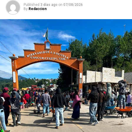
Published
3 días ago
on
07/08/2026
By
Redaccion
El Ayuntamiento reiteró la invitación a la ciudadanía a
asistir y vivir esta experiencia cultural, promoviendo el
respeto por las tradiciones y el cuidado del entorno
natural.
RELATED TOPICS:
DESPUÉS
Inauguran en Yanga el Centro de Desarrollo Comunitario