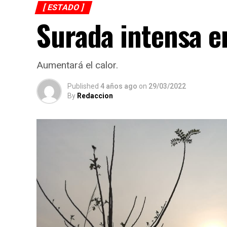
[ ESTADO ]
Surada intensa e
Aumentará el calor.
Published
4 años ago
on
29/03/2022
By
Redaccion