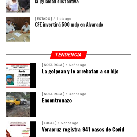
la igualdad sustantiva
[ ESTADO ]
1 día ago
CFE invertirá 500 mdp en Alvarado
TENDENCIA
[ NOTA ROJA ]
6 años ago
La golpean y le arrebatan a su hijo
[ NOTA ROJA ]
3 años ago
Encontronazo
[ LOCAL ]
5 años ago
Veracruz registra 941 casos de Covid