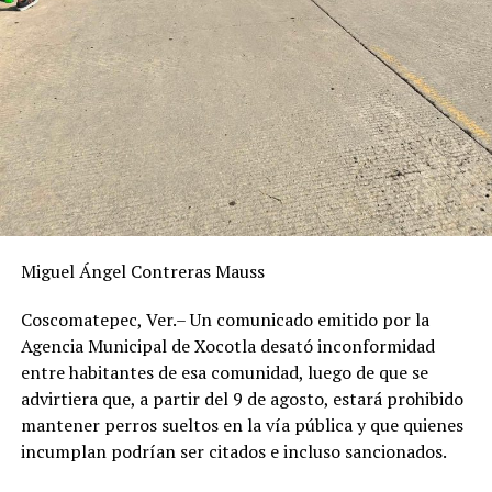
Hasta el cierre de esta edición, la Secretaría de
Educación de Veracruz no había emitido información
oficial respecto a las acciones que se adoptarán ante la
suspensión de actividades en los planteles de la región.
RELATED TOPICS:
DESPUÉS
Arrancan mantenimiento en la carretera Omealca–
Matatenatito
Miguel Ángel Contreras Mauss
ANTES
Atoyac inicia Miércoles Ciudadano con atención directa
a la población
Coscomatepec, Ver.– Un comunicado emitido por la
Agencia Municipal de Xocotla desató inconformidad
entre habitantes de esa comunidad, luego de que se
advirtiera que, a partir del 9 de agosto, estará prohibido
mantener perros sueltos en la vía pública y que quienes
incumplan podrían ser citados e incluso sancionados.