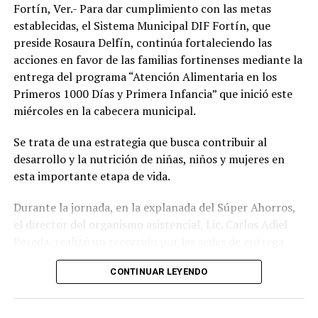
Fortín, Ver.- Para dar cumplimiento con las metas
establecidas, el Sistema Municipal DIF Fortín, que
preside Rosaura Delfín, continúa fortaleciendo las
acciones en favor de las familias fortinenses mediante la
entrega del programa “Atención Alimentaria en los
Primeros 1000 Días y Primera Infancia” que inició este
miércoles en la cabecera municipal.
Se trata de una estrategia que busca contribuir al
desarrollo y la nutrición de niñas, niños y mujeres en
esta importante etapa de vida.
Durante la jornada, en la explanada del Súper Ahorros,
el director del organismo asistencial, Lic. Carlos Adiel
Pereda, realizó un recorrido por las sedes de entrega
para supervisar las actividades desarrolladas por el área
CONTINUAR LEYENDO
de Plan Alimentario, reconociendo el compromiso y la
organización del personal encargado de llevar este
beneficio a la población para fortalecer la alimentación