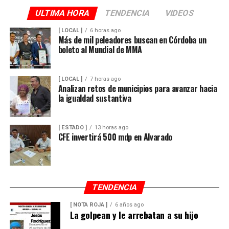
Además de incrementar la capacidad de conducción, la
ULTIMA HORA
TENDENCIA
VIDEOS
nueva infraestructura incorpora válvulas y materiales de
[ LOCAL ]
6 horas ago
mayor resistencia, lo que permitirá mantener una mejor
Más de mil peleadores buscan en Córdoba un
boleto al Mundial de MMA
operación del sistema y disminuir las afectaciones
derivadas de fallas en la red.
[ LOCAL ]
7 horas ago
Con esta ampliación, las autoridades municipales buscan
Analizan retos de municipios para avanzar hacia
fortalecer la infraestructura hidráulica en las
la igualdad sustantiva
comunidades rurales y mejorar el acceso al agua potable
para cientos de familias que durante años enfrentaron
[ ESTADO ]
13 horas ago
un servicio irregular.
CFE invertirá 500 mdp en Alvarado
TENDENCIA
[ NOTA ROJA ]
6 años ago
La golpean y le arrebatan a su hijo