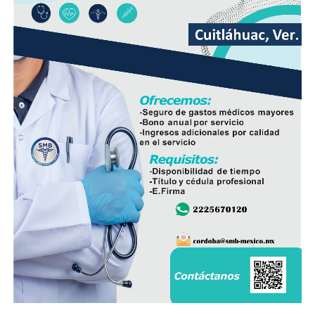
demandas de los habitantes de esta comunidad.
Durante años, el abastecimiento dependió de un pozo
cuyo nivel de operación resultaba insuficiente, situación
que provocaba interrupciones constantes en el servicio,
especialmente en las viviendas ubicadas en las zonas
más altas.
Vecinos señalaron que durante la temporada de sequía
la escasez de agua se agravaba, obligando a muchas
familias a buscar alternativas para cubrir sus
necesidades diarias.
Dulce María Alducin Vallejo, habitante de la comunidad,
explicó que la petición fue presentada ante las
autoridades municipales y que, tras las gestiones
realizadas en conjunto con Hidrosistema, fue posible
concretar la obra que hoy permite mejorar el
suministro.