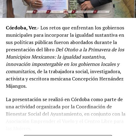
mixtas y sostuvo que el país se ha consolidado como una
de las principales potencias del continente americano
en esta disciplina.
Córdoba, Ver.-
Los retos que enfrentan los gobiernos
De acuerdo con el dirigente deportivo, México ha
municipales para incorporar la igualdad sustantiva en
conseguido cinco campeonatos panamericanos
sus políticas públicas fueron abordados durante la
consecutivos por equipos, superando a delegaciones
presentación del libro
Del Otoño a la Primavera de los
como Estados Unidos y Brasil, considerado uno de los
Municipios Mexicanos: la igualdad sustantiva,
países con mayor tradición en las artes marciales
innovación impostergable en los gobiernos locales y
mixtas.
comunitarios
, de la trabajadora social, investigadora,
Ante los cuestionamientos sobre el nivel de agresividad
activista y escritora mexicana Concepción Hernández
de este deporte, señaló que las competencias cuentan
Mijangos.
con reglamentos y categorías diferenciadas de acuerdo
La presentación se realizó en Córdoba como parte de
con la edad y experiencia de los participantes.
una actividad organizada por la Coordinación de
Indicó que existen divisiones infantiles, juveniles y para
Bienestar Social del Ayuntamiento, en conjunto con la
adultos, con reglas específicas para cada categoría, por
Asociación Emprender el Vuelo y el Centro Libre para
lo que incluso participan menores desde los cinco años
las Mujeres.
dentro de esquemas considerados formativos.