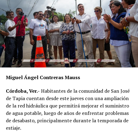
una herramienta para impulsar políticas públicas con
mayor impacto social.
Al evento acudieron el alcalde de Córdoba, Manuel
Alonso Cerezo; la síndica única, Irene Sedas González;
integrantes del Cabildo, así como la directora del DIF
Municipal, Luz del Carmen Lezama Rodríguez, y la
coordinadora de Bienestar Social, Dennis Araceli Lira
Tosqui.
Miguel Ángel Contreras Mauss
También participaron Lisset Dalila Rojas Moreno,
coordinadora del Centro Libre para las Mujeres, y
Córdoba, Ver.-
Habitantes de la comunidad de San José
Virginia Medorio Trujillo, presidenta de la Asociación
de Tapia cuentan desde este jueves con una ampliación
Emprender el Vuelo.
de la red hidráulica que permitirá mejorar el suministro
de agua potable, luego de años de enfrentar problemas
El diálogo permitió poner sobre la mesa la importancia
de desabasto, principalmente durante la temporada de
de fortalecer la participación de las mujeres en los
estiaje.
espacios públicos y comunitarios, además de generar
acciones desde los municipios que contribuyan a reducir