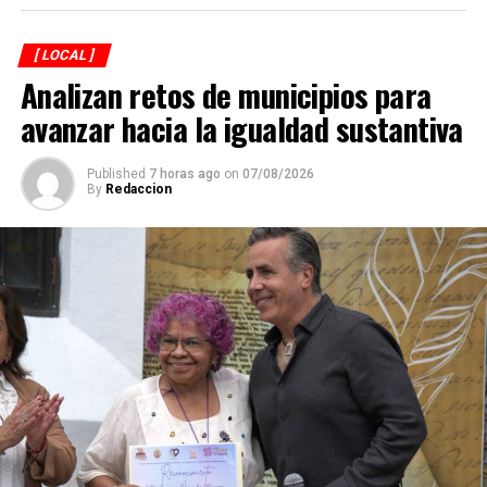
[ LOCAL ]
Analizan retos de municipios para
avanzar hacia la igualdad sustantiva
Published
7 horas ago
on
07/08/2026
By
Redaccion
Explicó que de los participantes serán seleccionados
alrededor de 40 atletas que representarán a México en
el campeonato mundial programado para noviembre en
Georgia, por lo que el torneo en Córdoba también
funciona como una de las principales etapas para
conformar al equipo nacional.
Marroquín destacó el desempeño que ha tenido México
en competencias internacionales de artes marciales