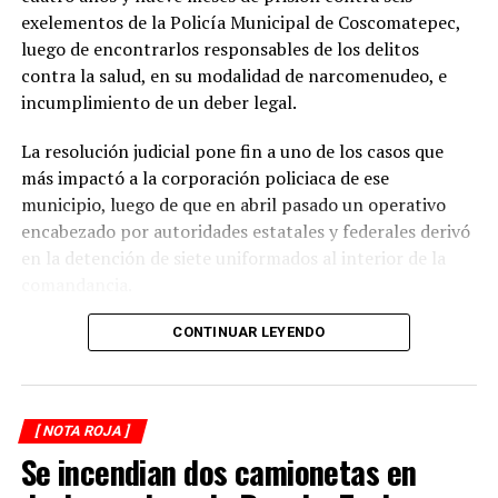
temporada de lluvias, cuando el riesgo de accidentes se
exelementos de la Policía Municipal de Coscomatepec,
incrementa en las carreteras de la región.
luego de encontrarlos responsables de los delitos
contra la salud, en su modalidad de narcomenudeo, e
La circulación en la zona se vio afectada por algunos
incumplimiento de un deber legal.
minutos mientras se realizaban las labores de auxilio y el
levantamiento de indicios por parte de las autoridades.
La resolución judicial pone fin a uno de los casos que
Posteriormente, el tránsito fue restablecido de manera
más impactó a la corporación policiaca de ese
normal.
municipio, luego de que en abril pasado un operativo
encabezado por autoridades estatales y federales derivó
en la detención de siete uniformados al interior de la
comandancia.
La intervención se realizó el 10 de abril mediante un
CONTINUAR LEYENDO
despliegue conjunto de agentes de la Policía Ministerial,
elementos de la Secretaría de Marina (Semar) y de la
Secretaría de Seguridad Pública (SSP), quienes
[ NOTA ROJA ]
ejecutaron una revisión en las instalaciones de la
Se incendian dos camionetas en
corporación municipal.