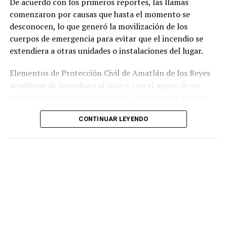
De acuerdo con los primeros reportes, las llamas
públicos.
comenzaron por causas que hasta el momento se
desconocen, lo que generó la movilización de los
cuerpos de emergencia para evitar que el incendio se
extendiera a otras unidades o instalaciones del lugar.
Elementos de Protección Civil de Amatlán de los Reyes
acudieron de inmediato al sitio y, con el apoyo de un
camión de Bomberos de Amatlán, iniciaron las labores
para sofocar el fuego, logrando controlar la emergencia
CONTINUAR LEYENDO
tras varios minutos de trabajo.
Como resultado del siniestro, dos camionetas quedaron
con daños totales a consecuencia de las llamas. No se
reportaron personas lesionadas ni fue necesario evacuar
la zona.
Las autoridades realizaron una inspección en el
deshuesadero para descartar riesgos adicionales y
determinar las posibles causas que originaron el