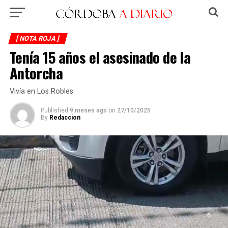
[ NOTA ROJA ]
Tenía 15 años el asesinado de la
Antorcha
Vivía en Los Robles
Published
9 meses ago
on
27/10/2025
By
Redaccion