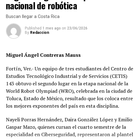
nacional de robótica
irán incorporando conforme culminen la actividad con
sus clubes, mientras que será el sábado 29 cuando
Buscan llegar a Costa Rica
realicen el viaje a España.
Published
1 mes ago
on
23/06/2026
La lista final de 18 jugadores, misma que ya incluye a
By
Redaccion
tres futbolistas mayores del límite de edad, se dará a
conocer el próximo 30 de junio.
Miguel Ángel Contreras Mauss
LISTA TRi OLÍMPICO:
Fortín, Ver.- Un equipo de tres estudiantes del Centro de
Sebastián Jurado, Cruz Azul
Estudios Tecnológico Industrial y de Servicios (CETIS)
143 obtuvo el segundo lugar en la etapa nacional de la
Luis Ángel Malagón Necaxa
World Robot Olympiad (WRO), celebrada en la ciudad de
Toluca, Estado de México, resultado que los coloca entre
Kevin Álvarez, Pachuca
los mejores exponentes del país en esta disciplina.
Jesús Alberto Angulo, Atlas
Nayeli Porras Hernández, Daira González López y Emilio
Gaspar Mazo, quienes cursan el cuarto semestre de la
Víctor Guzmán, Tijuana
especialidad en Ciberseguridad, representaron al plantel