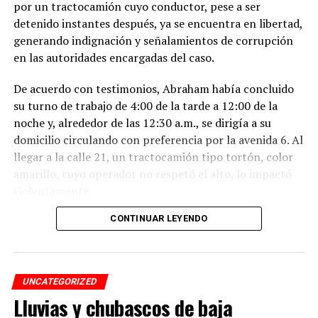
Erik Lira, Pumas
por un tractocamión cuyo conductor, pese a ser
detenido instantes después, ya se encuentra en libertad,
Erick Sánchez, Pachuca
generando indignación y señalamientos de corrupción
en las autoridades encargadas del caso.
Jairo Torres, Atlas
De acuerdo con testimonios, Abraham había concluido
Alejandro Sendejas, Necaxa
su turno de trabajo de 4:00 de la tarde a 12:00 de la
noche y, alrededor de las 12:30 a.m., se dirigía a su
Eduardo Aguirre, Santos
domicilio circulando con preferencia por la avenida 6. Al
llegar a la calle 21, un tractocamión tipo tortón, color
José Juan Macías, Guadalajara
amarillo, cuyo operador no respetó el alto, lo impactó
violentamente.
Marcel Ruiz, Tijuana
CONTINUAR LEYENDO
El conductor, identificado como Adán “N.”, de
Alexis Vega, Guadalajara
aproximadamente 45 años, intentó darse a la fuga, pero
fue interceptado por taxistas y jóvenes del Modelogar
RELATED TOPICS:
en la avenida 12, entre calles 7 y 9, en la colonia Centro,
UNCATEGORIZED
DESPUÉS
cuando se dirigía a descargar mercancía en el mercado
Queda en empate y suspenso el Clásico Tapatío
Lluvias y chubascos de baja
Revolución.