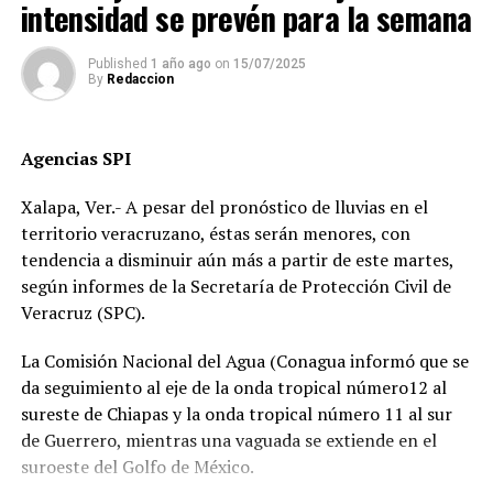
intensidad se prevén para la semana
ANTES
City golea a Newcastle
Pese a que el presunto responsable fue detenido,
familiares de la víctima denuncian que la investigación
Published
1 año ago
on
15/07/2025
By
Redaccion
fue manipulada.
Señalan directamente a la perito Johana Valero Sánchez
Agencias SPI
de alterar la escena del accidente y orientar el peritaje
para responsabilizar al hoy occiso, lo que derivó en la
Xalapa, Ver.- A pesar del pronóstico de lluvias en el
liberación del operador del camión.
territorio veracruzano, éstas serán menores, con
tendencia a disminuir aún más a partir de este martes,
Además, acusan que las solicitudes de videos de las
según informes de la Secretaría de Protección Civil de
cámaras del C4, así como de comercios y viviendas
Veracruz (SPC).
cercanas, han sido ignoradas o negadas. Testigos
presenciales del accidente ahora callan, presuntamente
La Comisión Nacional del Agua (Conagua informó que se
por temor a represalias.
da seguimiento al eje de la onda tropical número12 al
sureste de Chiapas y la onda tropical número 11 al sur
“Hoy fue mi Abraham,
de Guerrero, mientras una vaguada se extiende en el
mañana puede ser alguien
suroeste del Golfo de México.