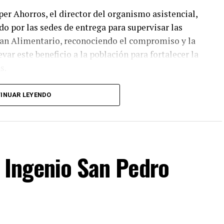
per Ahorros, el director del organismo asistencial,
ido por las sedes de entrega para supervisar las
Plan Alimentario, reconociendo el compromiso y la
ar este beneficio a la población para fortalecer la
s.
ciarias que las entregas continuarán los días
INUAR LEYENDO
con las sedes, horarios y localidades que
los canales oficiales del DIF, cuya institución
nera cercana con la ciudadanía, demostrando con
acemos de Fortín
 Ingenio San Pedro