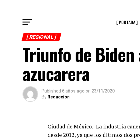
[ PORTADA ]
[ REGIONAL ]
Triunfo de Biden 
azucarera
Published
6 años ago
on
23/11/2020
By
Redaccion
Ciudad de México.- La industria cañe
desde 2012, ya que los últimos dos 