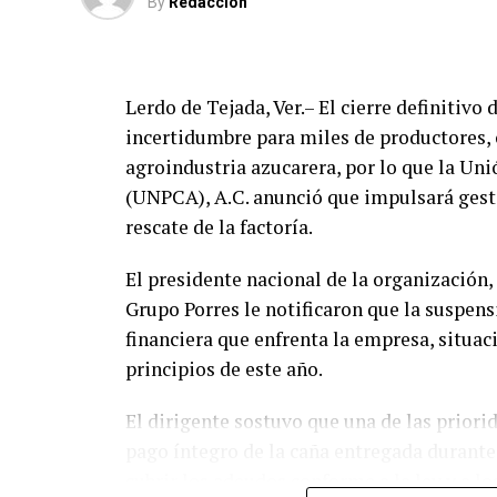
By
Redaccion
Lerdo de Tejada, Ver.– El cierre definitivo
incertidumbre para miles de productores, o
agroindustria azucarera, por lo que la Un
(UNPCA), A.C. anunció que impulsará gesti
rescate de la factoría.
El presidente nacional de la organización,
Grupo Porres le notificaron que la suspens
financiera que enfrenta la empresa, situaci
principios de este año.
El dirigente sostuvo que una de las priori
pago íntegro de la caña entregada durante
cubrir los adeudos conforme a la ley y a lo