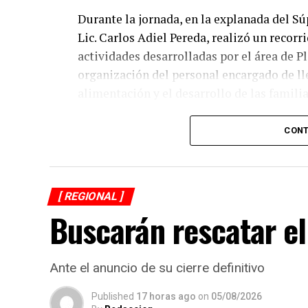
Durante la jornada, en la explanada del Sú
Lic. Carlos Adiel Pereda, realizó un recorr
actividades desarrolladas por el área de 
organización del personal encargado de llev
alimentación y el desarrollo de las familia
Asimismo, se informa a las personas benefi
CONT
jueves 6 y viernes 7 de agosto, de acuerdo 
previamente fueron difundidos a través de 
refrenda su compromiso de trabajar de ma
[ REGIONAL ]
trabajo, resultados y hechos que unidos h
Buscarán rescatar el
Ante el anuncio de su cierre definitivo
Published
17 horas ago
on
05/08/2026