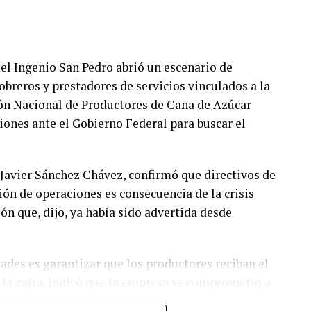
 del Ingenio San Pedro abrió un escenario de
breros y prestadores de servicios vinculados a la
ión Nacional de Productores de Caña de Azúcar
ones ante el Gobierno Federal para buscar el
 Javier Sánchez Chávez, confirmó que directivos de
ión de operaciones es consecuencia de la crisis
ón que, dijo, ya había sido advertida desde
dades es garantizar que los productores reciban el
 la zafra. Indicó que la empresa se comprometió a
s acuerdos establecidos al concluir la molienda.