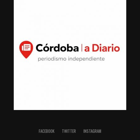
800 pesos pagados con transferencia y cheques de
Scotiabank con número 1605032180 por 40 mil pesos y
Scotiabank por 856 mil 800 pesos.
Hermanos, en esquema inmobiliario
La fortuna inmobiliaria del secretario general de dicho
sindicato, fue ampliada con la adquisición de bienes a
nombre de sus dos hermanos Roberto y Gustavo Zayún
González en un esquema familiar que parece tener el
objetivo de encubrir ingresos de procedencia sindical.
Los hermanos llevaron a cabo el mismo diseño del líder
sindical y líder del Clan Zayún: uso de efectivo, precios
subvaluados, con pagos en efectivo, mismas notarías,
montos similares y fechas cercanas, lo que confirmó un
patrón de adquisición de propiedades.
FACEBOOK
TWITTER
INSTAGRAM
Propiedades de Roberto Zayún