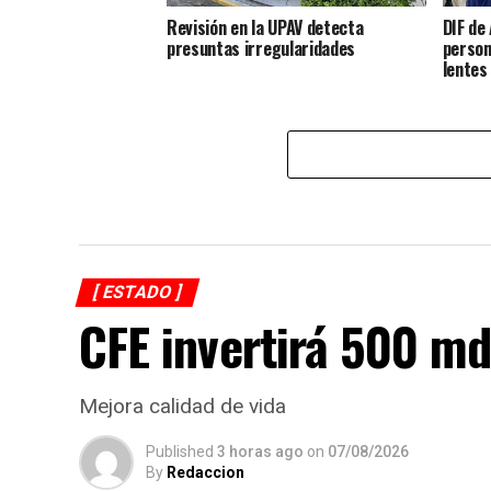
Revisión en la UPAV detecta
DIF de
presuntas irregularidades
person
lentes
[ ESTADO ]
CFE invertirá 500 md
Mejora calidad de vida
Published
3 horas ago
on
07/08/2026
By
Redaccion