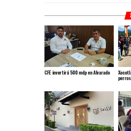
CFE invertirá 500 mdp en Alvarado
Xocotl
perros