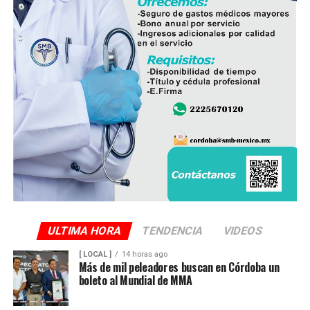
operan ocho empresas productoras con más de 350
granjas avícolas, las cuales representan una importante
fuente de empleo y desarrollo económico para
comunidades rurales de ambas entidades.
ULTIMA HORA
TENDENCIA
VIDEOS
[ LOCAL ]
14 horas ago
Más de mil peleadores buscan en Córdoba un
boleto al Mundial de MMA