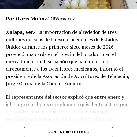
momento no existe una determinación definitiva sobre
responsabilidades individuales.
Por Osiris Muñoz
/DRVeracruz
No obstante, docentes que solicitaron el anonimato
señalaron que un grupo de profesores ha manifestado
Xalapa, Ver.-
La importación de alrededor de tres
su inconformidad con el proceso de revisión, al
millones de cajas de huevo procedentes de Estados
considerar que las investigaciones podrían afectar
Unidos durante los primeros siete meses de 2026
intereses al interior de la institución.
provocó una caída en el precio del producto en el
mercado nacional, situación que ha impactado
De acuerdo con esos testimonios, el grupo identificado
directamente a los avicultores mexicanos, informó el
como
Movimiento Estatal UPAV
, integrado
presidente de la Asociación de Avicultores de Tehuacán,
públicamente por Verónica Sánchez Ramos, Mauricio
Jorge García de la Cadena Romero.
Tapia Tentle, Elsa Andrea Maldonado Alemán, Silvia
Ivette Lara Barradas, Roberto Ibáñez y Carlos Enrique
El representante del sector explicó que entre enero y
Sierra, ha cuestionado las acciones emprendidas por las
julio ingresó al país un volumen equivalente al tres por
autoridades universitarias y estatales.
ciento del mercado nacional, lo que obligó a los
productores mexicanos a reducir sus precios para
Hasta ahora, las instancias responsables no han
mantenerse competitivos frente al producto importado.
informado la conclusión de las investigaciones ni la
CONTINUAR LEYENDO