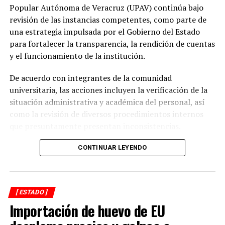
prioridad desde el inicio de mi gobierno y continuaremos
Popular Autónoma de Veracruz (UPAV) continúa bajo
gestionando recursos y proyectos que contribuyan al
revisión de las instancias competentes, como parte de
desarrollo del municipio y al bienestar de las familias
una estrategia impulsada por el Gobierno del Estado
alvaradeñas”.
para fortalecer la transparencia, la rendición de cuentas
y el funcionamiento de la institución.
Por último, reconoció y agradeció a la gobernadora del
estado, Rocío Nahle García, por el respaldo brindado a
De acuerdo con integrantes de la comunidad
Alvarado, así como a personal directivo de la CFE por la
universitaria, las acciones incluyen la verificación de la
disposición y coordinación institucional para impulsar
situación administrativa y académica del personal, así
estas importantes acciones en beneficio del municipio.
como la revisión de diversos procedimientos internos
que presuntamente presentan inconsistencias.
Entre los aspectos que son objeto de análisis se
CONTINUAR LEYENDO
encuentran posibles casos de docentes con asignaciones
simultáneas en distintos centros de estudio, la
validación de documentación académica de directivos,
[ ESTADO ]
adeudos en la entrega de calificaciones, denuncias por
Importación de huevo de EU
presuntos cobros indebidos relacionados con
certificados y asesorías de titulación, así como la