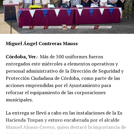
necesidades diarias.
Dulce María Alducin Vallejo, habitante de la comunidad,
explicó que la petición fue presentada ante las
autoridades municipales y que, tras las gestiones
realizadas en conjunto con Hidrosistema, fue posible
concretar la obra que hoy permite mejorar el
Miguel Ángel Contreras Mauss
suministro.
Córdoba, Ver.-
Más de 300 uniformes fueron
Además de incrementar la capacidad de conducción, la
entregados este miércoles a elementos operativos y
nueva infraestructura incorpora válvulas y materiales de
personal administrativo de la Dirección de Seguridad y
mayor resistencia, lo que permitirá mantener una mejor
Protección Ciudadana de Córdoba, como parte de las
operación del sistema y disminuir las afectaciones
acciones emprendidas por el Ayuntamiento para
derivadas de fallas en la red.
reforzar el equipamiento de las corporaciones
municipales.
Con esta ampliación, las autoridades municipales buscan
fortalecer la infraestructura hidráulica en las
La entrega se llevó a cabo en las instalaciones de la Ex
comunidades rurales y mejorar el acceso al agua potable
Hacienda Toxpan y estuvo encabezada por el alcalde
para cientos de familias que durante años enfrentaron
Manuel Alonso Cerezo, quien destacó la importancia de
un servicio irregular.