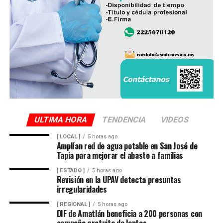
administración, con el objetivo de mejorar las vialidades
y fortalecer los servicios en distintos sectores del
municipio.
ULTIMA HORA
TENDENCIA
VIDEOS
[ LOCAL ]
5 horas ago
Amplían red de agua potable en San José de
Tapia para mejorar el abasto a familias
[ ESTADO ]
5 horas ago
Revisión en la UPAV detecta presuntas
irregularidades
[ REGIONAL ]
5 horas ago
DIF de Amatlán beneficia a 200 personas con
campaña gratuita de lentes