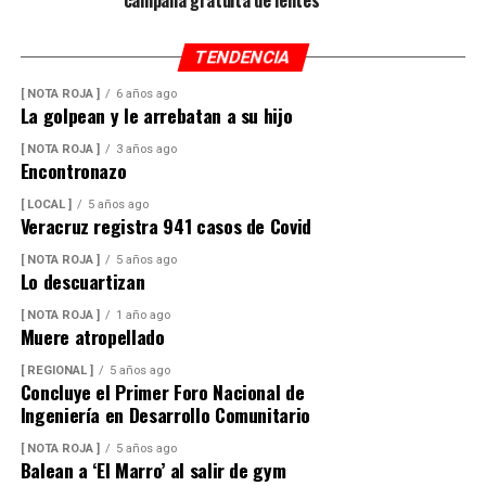
TENDENCIA
[ NOTA ROJA ]
6 años ago
La golpean y le arrebatan a su hijo
[ NOTA ROJA ]
3 años ago
Encontronazo
[ LOCAL ]
5 años ago
Veracruz registra 941 casos de Covid
[ NOTA ROJA ]
5 años ago
Lo descuartizan
[ NOTA ROJA ]
1 año ago
Muere atropellado
[ REGIONAL ]
5 años ago
Concluye el Primer Foro Nacional de
Ingeniería en Desarrollo Comunitario
[ NOTA ROJA ]
5 años ago
Balean a ‘El Marro’ al salir de gym