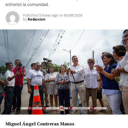
Agradecen a Presidente por reposición de luminarias en
enfrentó la comunidad.
Arboledas
Published
5 horas ago
on
06/08/2026
By
Redaccion
Miguel Ángel Contreras Mauss