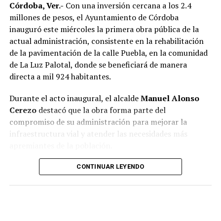
Córdoba, Ver.-
Con una inversión cercana a los 2.4
millones de pesos, el Ayuntamiento de Córdoba
Como parte del fortalecimiento institucional, el
inauguró este miércoles la primera obra pública de la
Ayuntamiento también informó que recientemente
actual administración, consistente en la rehabilitación
fueron incorporadas nuevas unidades vehiculares para
de la pavimentación de la calle Puebla, en la comunidad
ampliar la capacidad operativa de la corporación. Dos de
de La Luz Palotal, donde se beneficiará de manera
esos vehículos fueron asignados a la Policía de
directa a mil 924 habitantes.
Proximidad de Género, área encargada de atender casos
de violencia contra las mujeres y otros grupos en
Durante el acto inaugural, el alcalde
Manuel Alonso
situación de vulnerabilidad.
Cerezo
destacó que la obra forma parte del
compromiso de su administración para mejorar la
En el acto participaron integrantes del Cabildo, mandos
infraestructura vial y atender las necesidades más
policiacos y personal de las distintas áreas de Seguridad
apremiantes de la población.
Pública Municipal, quienes presenciaron la entrega del
nuevo equipamiento.
El presidente municipal señaló que los trabajos fueron
CONTINUAR LEYENDO
concluidos en 51 días, reduciendo de manera
Con estas acciones, el gobierno municipal busca
importante el plazo establecido en el contrato, cuya
fortalecer la capacidad de respuesta de las
fecha de terminación estaba prevista para el próximo 12
corporaciones de seguridad y mejorar las condiciones en
de septiembre. Reconoció que el municipio enfrenta
las que desempeñan sus labores los elementos