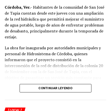
Córdoba, Ver.-
Habitantes de la comunidad de San José
de Tapia cuentan desde este jueves con una ampliación
de la red hidráulica que permitirá mejorar el suministro
de agua potable, luego de años de enfrentar problemas
de desabasto, principalmente durante la temporada de
estiaje.
La obra fue inaugurada por autoridades municipales y
personal de Hidrosistema de Córdoba, quienes
informaron que el proyecto consistió en la
interconexión de la red de distribución de la colonia 20
de Noviembre con la de San José de Tapia, con el
objetivo de garantizar un servicio más constante para
los usuarios.
CONTINUAR LEYENDO
De acuerdo con la información proporcionada, los
trabajos incluyeron la instalación de aproximadamente
mil 480 metros de tubería de polietileno de alta
[ LOCAL ]