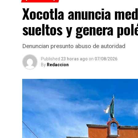
Xocotla anuncia med
sueltos y genera po
Denuncian presunto abuso de autoridad
Published
23 horas ago
on
07/08/2026
By
Redaccion