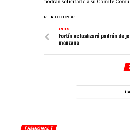
podrán solicitarlo a su Comité Comun
RELATED TOPICS:
ANTES
Fortín actualizará padrón de j
manzana
HA
[ REGIONAL ]