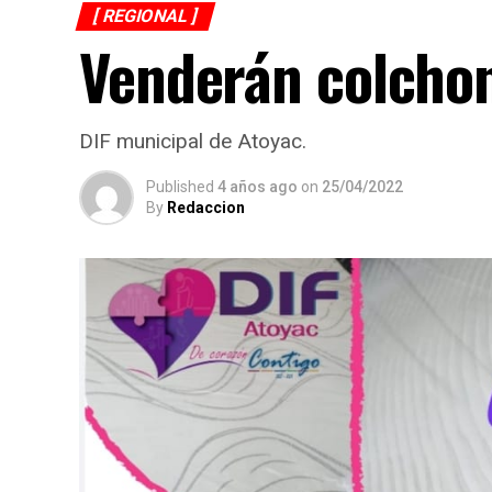
[ REGIONAL ]
Venderán colchon
DIF municipal de Atoyac.
Published
4 años ago
on
25/04/2022
By
Redaccion