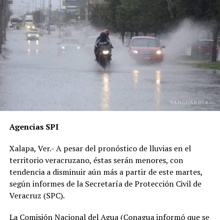
de alterar la escena del accidente y orientar el peritaje
para responsabilizar al hoy occiso, lo que derivó en la
liberación del operador del camión.
Además, acusan que las solicitudes de videos de las
cámaras del C4, así como de comercios y viviendas
cercanas, han sido ignoradas o negadas. Testigos
presenciales del accidente ahora callan, presuntamente
por temor a represalias.
“Hoy fue mi Abraham,
Agencias SPI
mañana puede ser alguien
Xalapa, Ver.- A pesar del pronóstico de lluvias en el
de tu familia. El homicida
territorio veracruzano, éstas serán menores, con
sigue libre y operando en
tendencia a disminuir aún más a partir de este martes,
según informes de la Secretaría de Protección Civil de
las carreteras”, expresó un
Veracruz (SPC).
familiar, exigiendo justicia.
La Comisión Nacional del Agua (Conagua informó que se