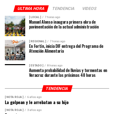
derrumbes, deslaves y deslizamiento de laderas.
ULTIMA HORA
TENDENCIA
VIDEOS
Además de conducir con precaución por disminución de
[ LOCAL ]
7 horas ago
la visibilidad y anegamientos urbanos, viento arrachado,
Manuel Alonso inaugura primera obra de
descargas eléctricas y probables granizadas en áreas de
pavimentación de la actual administración
tormenta, entre otros efectos negativos.
[ REGIONAL ]
7 horas ago
En Fortín, inicia DIF entrega del Programa de
Atención Alimentaria
[ ESTADO ]
8 horas ago
Aumenta probabilidad de lluvias y tormentas en
Veracruz durante las próximas 48 horas
TENDENCIA
[ NOTA ROJA ]
6 años ago
La golpean y le arrebatan a su hijo
[ NOTA ROJA ]
3 años ago