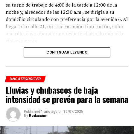
su turno de trabajo de 4:00 de la tarde a 12:00 de la
noche y, alrededor de las 12:30 a.m., se dirigía a su
domicilio circulando con preferencia por la avenida 6. Al
llegar a la calle 21, un tractocamión tipo tortón, color
amarillo, cuyo operador no respetó el alto, lo impactó
violentamente.
CONTINUAR LEYENDO
El conductor, identificado como Adán “N.”, de
aproximadamente 45 años, intentó darse a la fuga, pero
fue interceptado por taxistas y jóvenes del Modelogar
en la avenida 12, entre calles 7 y 9, en la colonia Centro,
UNCATEGORIZED
cuando se dirigía a descargar mercancía en el mercado
Lluvias y chubascos de baja
Revolución.
intensidad se prevén para la semana
Pese a que el presunto responsable fue detenido,
familiares de la víctima denuncian que la investigación
Published
1 año ago
on
15/07/2025
By
Redaccion
fue manipulada.
Señalan directamente a la perito Johana Valero Sánchez