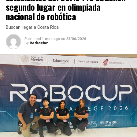
segundo lugar en olimpiada
La unión hace la fuerza: Esteban Ramírez
nacional de robótica
Buscan llegar a Costa Rica
Published
1 mes ago
on
23/06/2026
By
Redaccion