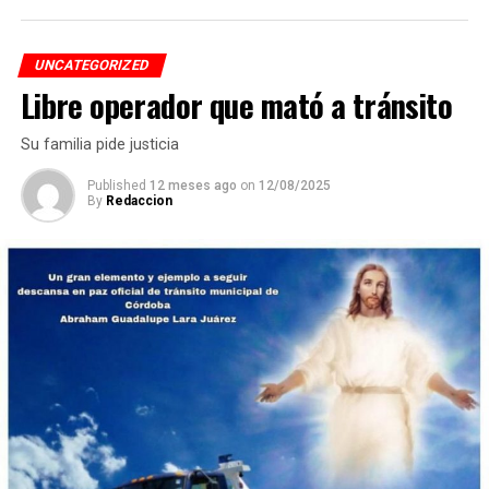
tendrá lugar los días 5 y 6 de septiembre en Cancún,
Quintana Roo.
UNCATEGORIZED
Libre operador que mató a tránsito
De obtener resultados favorables en esa etapa, el equipo
tendría la posibilidad de representar a México en la final
Su familia pide justicia
internacional de la WRO, que se efectuará en Costa Rica.
Published
12 meses ago
on
12/08/2025
By
Redaccion