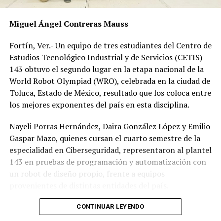
Miguel Ángel Contreras Mauss
Fortín, Ver.- Un equipo de tres estudiantes del Centro de
Estudios Tecnológico Industrial y de Servicios (CETIS)
143 obtuvo el segundo lugar en la etapa nacional de la
World Robot Olympiad (WRO), celebrada en la ciudad de
Toluca, Estado de México, resultado que los coloca entre
los mejores exponentes del país en esta disciplina.
Nayeli Porras Hernández, Daira González López y Emilio
Gaspar Mazo, quienes cursan el cuarto semestre de la
especialidad en Ciberseguridad, representaron al plantel
143 en pruebas de programación y automatización con
un robot de diseño propio, frente a equipos
provenientes de distintas entidades del país.
El desempeño mostrado por los jóvenes les permitió
CONTINUAR LEYENDO
calificar a la siguiente fase de la competencia, que