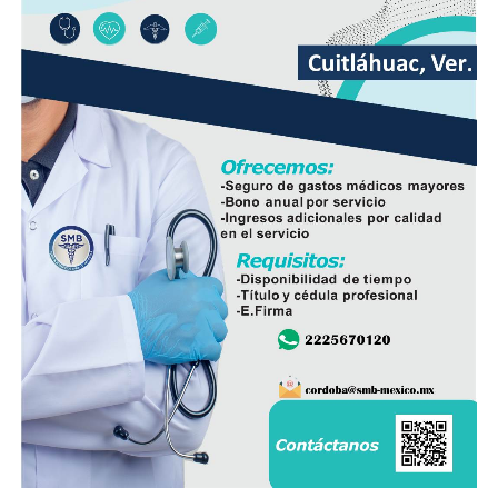
litoral, condiciones que se extenderán por la tarde y
noche a regiones de montaña.
Las lluvias se estiman acumulados de 5 a 20 milímetros
por metro cuadrado (mm) y máximos de hasta 30 mm en
cuencas del sur y en zonas de montañas y; temperaturas
diurnas serán altas y el ambiente cálido, pero fresco por
la noche.
El viento será del Sureste, Este y Noreste de 20 a 35
kilómetros por hora (km/h), con rachas en el litoral y en
zonas de tormenta.
Asimismo, se pronostica la llegada de otra onda tropical
entre viernes y fin de semana.
Finalmente, la SPC de Veracruz recomienda a la
población vigilar el comportamiento de ríos y arroyos
de respuesta rápida y observar su entorno por posibles