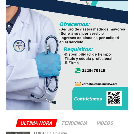
frescura y calidad, además de respaldar la economía de
miles de familias dedicadas a la actividad avícola.
Finalmente, destacó que entre Veracruz y Puebla
operan ocho empresas productoras con más de 350
granjas avícolas, las cuales representan una importante
fuente de empleo y desarrollo económico para
comunidades rurales de ambas entidades.
ULTIMA HORA
TENDENCIA
VIDEOS
[ LOCAL ]
1 día ago