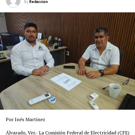
By
Redaccion
los peores resultados sociales, entonces quiere decir que
hay un problema en la calidad del gasto.
En ese sentido, los cuatro estados que obtuvieron
semáforo rojo, una deuda elevada fueron Coahuila (13
mil 582 pesos), Chihuahua (14 mil 458 pesos), Nuevo
León (11 mil 128 pesos) y Quinta Roo (12 mil 902 pesos).
Los estados con las deudas públicas por habitantes más
bajas fueron Querétaro con cero deudas; Guerrero con
506 pesos; Hidalgo con mil 548 pesos; Sinaloa con mil
821 pesos y; San Luis Potosí con mil 943 pesos.
Asimismo, el indicador se construye con cifras de la
deuda pública que se obtienen de la SHCP y el Sistema
de Alertas de la misma Secretaría de Hacienda.
Por Inés Martinez
RELATED TOPICS:
Álvarado, Ver.- La Comisión Federal de Electricidad (CFE)