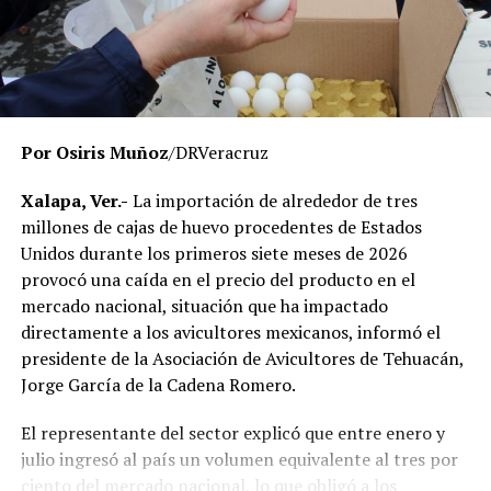
El Gobierno del Estado ha reiterado que las
investigaciones se desarrollan con apego a la ley y
respetando el debido proceso, por lo que hasta el
momento no existe una determinación definitiva sobre
responsabilidades individuales.
Por Osiris Muñoz
/DRVeracruz
No obstante, docentes que solicitaron el anonimato
señalaron que un grupo de profesores ha manifestado
Xalapa, Ver.-
La importación de alrededor de tres
su inconformidad con el proceso de revisión, al
millones de cajas de huevo procedentes de Estados
considerar que las investigaciones podrían afectar
Unidos durante los primeros siete meses de 2026
intereses al interior de la institución.
provocó una caída en el precio del producto en el
mercado nacional, situación que ha impactado
De acuerdo con esos testimonios, el grupo identificado
directamente a los avicultores mexicanos, informó el
como
Movimiento Estatal UPAV
, integrado
presidente de la Asociación de Avicultores de Tehuacán,
públicamente por Verónica Sánchez Ramos, Mauricio
Jorge García de la Cadena Romero.
Tapia Tentle, Elsa Andrea Maldonado Alemán, Silvia
Ivette Lara Barradas, Roberto Ibáñez y Carlos Enrique
El representante del sector explicó que entre enero y
Sierra, ha cuestionado las acciones emprendidas por las
julio ingresó al país un volumen equivalente al tres por
autoridades universitarias y estatales.
ciento del mercado nacional, lo que obligó a los