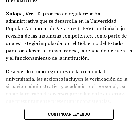
Inés Martínez
las principales demandas de la población.
Xalapa, Ver.-
El proceso de regularización
“Mejorar el servicio de energía eléctrica ha sido una
administrativa que se desarrolla en la Universidad
prioridad desde el inicio de mi gobierno y continuaremos
Popular Autónoma de Veracruz (UPAV) continúa bajo
gestionando recursos y proyectos que contribuyan al
revisión de las instancias competentes, como parte de
desarrollo del municipio y al bienestar de las familias
una estrategia impulsada por el Gobierno del Estado
alvaradeñas”.
para fortalecer la transparencia, la rendición de cuentas
y el funcionamiento de la institución.
Por último, reconoció y agradeció a la gobernadora del
estado, Rocío Nahle García, por el respaldo brindado a
De acuerdo con integrantes de la comunidad
Alvarado, así como a personal directivo de la CFE por la
universitaria, las acciones incluyen la verificación de la
disposición y coordinación institucional para impulsar
situación administrativa y académica del personal, así
estas importantes acciones en beneficio del municipio.
como la revisión de diversos procedimientos internos
que presuntamente presentan inconsistencias.
Entre los aspectos que son objeto de análisis se
CONTINUAR LEYENDO
encuentran posibles casos de docentes con asignaciones
simultáneas en distintos centros de estudio, la
validación de documentación académica de directivos,