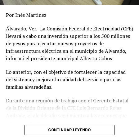
Por Inés Martinez
Álvarado, Ver.- La Comisión Federal de Electricidad (CFE)
llevará a cabo una inversión superior a los 500 millones
de pesos para ejecutar nuevos proyectos de
infraestructura eléctrica en el municipio de Alvarado,
informó el presidente municipal Alberto Cobos
Lo anterior, con el objetivo de fortalecer la capacidad
del sistema y mejorar la calidad del servicio para las
familias alvaradeñas.
Durante una reunión de trabajo con el Gerente Estatal
de la División Oriente de la CFE Luis Bernardo Rojas
Andrade, el alcalde dio seguimiento a las acciones que
actualmente desarrolla la paraestatal en diversas
comunidades, colonias y la zona centro de la
CONTINUAR LEYENDO
demarcación, donde se realizan trabajos de