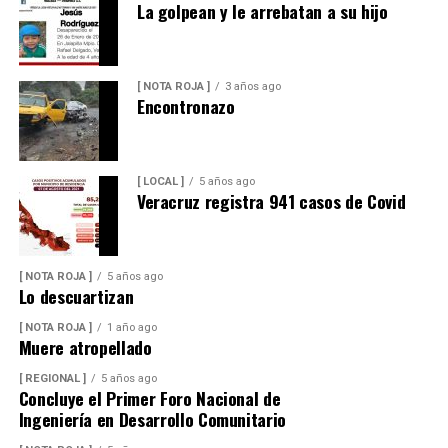
La golpean y le arrebatan a su hijo
[ NOTA ROJA ]
3 años ago
Encontronazo
[ LOCAL ]
5 años ago
Veracruz registra 941 casos de Covid
[ NOTA ROJA ]
5 años ago
Lo descuartizan
[ NOTA ROJA ]
1 año ago
Muere atropellado
[ REGIONAL ]
5 años ago
Concluye el Primer Foro Nacional de
Ingeniería en Desarrollo Comunitario