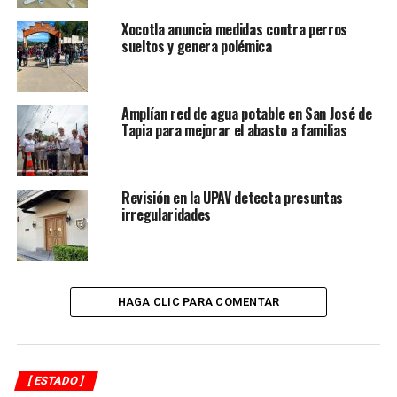
salud y bienestar.
Xocotla anuncia medidas contra perros
sueltos y genera polémica
RELATED TOPICS:
FEATURED
DESPUÉS
El 84% de los municipios presenta condiciones de
Amplían red de agua potable en San José de
sequía
Tapia para mejorar el abasto a familias
ANTES
Conozco los problemas de los cañeros y los vamos a
resolver: Pepe Yunes*
Revisión en la UPAV detecta presuntas
irregularidades
HAGA CLIC PARA COMENTAR
[ ESTADO ]