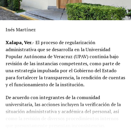
por la Comisión Federal de Electricidad en Alvarado
supera la realizada durante los últimos diez años,
reflejando el resultado de las gestiones emprendidas por
la actual administración municipal para atender una de
Inés Martínez
las principales demandas de la población.
Xalapa, Ver.-
El proceso de regularización
“Mejorar el servicio de energía eléctrica ha sido una
administrativa que se desarrolla en la Universidad
prioridad desde el inicio de mi gobierno y continuaremos
Popular Autónoma de Veracruz (UPAV) continúa bajo
gestionando recursos y proyectos que contribuyan al
revisión de las instancias competentes, como parte de
desarrollo del municipio y al bienestar de las familias
una estrategia impulsada por el Gobierno del Estado
alvaradeñas”.
para fortalecer la transparencia, la rendición de cuentas
y el funcionamiento de la institución.
Por último, reconoció y agradeció a la gobernadora del
estado, Rocío Nahle García, por el respaldo brindado a
De acuerdo con integrantes de la comunidad
Alvarado, así como a personal directivo de la CFE por la
universitaria, las acciones incluyen la verificación de la
disposición y coordinación institucional para impulsar
situación administrativa y académica del personal, así
estas importantes acciones en beneficio del municipio.
como la revisión de diversos procedimientos internos
que presuntamente presentan inconsistencias.