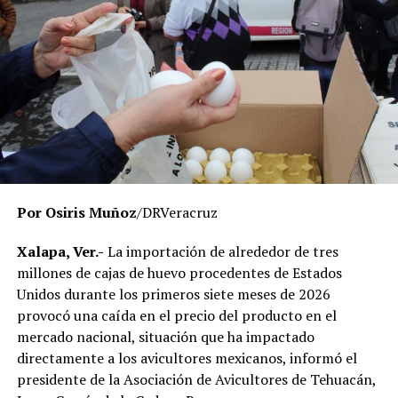
institucional cuyo objetivo es garantizar que la
universidad opere bajo criterios de legalidad, eficiencia y
transparencia, privilegiando el servicio que se brinda a
miles de estudiantes en la entidad.
El Gobierno del Estado ha reiterado que las
investigaciones se desarrollan con apego a la ley y
respetando el debido proceso, por lo que hasta el
momento no existe una determinación definitiva sobre
responsabilidades individuales.
Por Osiris Muñoz
/DRVeracruz
No obstante, docentes que solicitaron el anonimato
señalaron que un grupo de profesores ha manifestado
Xalapa, Ver.-
La importación de alrededor de tres
su inconformidad con el proceso de revisión, al
millones de cajas de huevo procedentes de Estados
considerar que las investigaciones podrían afectar
Unidos durante los primeros siete meses de 2026
intereses al interior de la institución.
provocó una caída en el precio del producto en el
mercado nacional, situación que ha impactado
De acuerdo con esos testimonios, el grupo identificado
directamente a los avicultores mexicanos, informó el
como
Movimiento Estatal UPAV
, integrado
presidente de la Asociación de Avicultores de Tehuacán,
públicamente por Verónica Sánchez Ramos, Mauricio