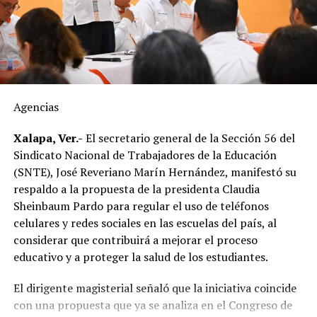
como Veracruz, por lo que el tiempo de traslado puede
influir en sus condiciones de conservación si no se
mantiene la temperatura adecuada.
El dirigente sostuvo que México cuenta con la capacidad
suficiente para abastecer la demanda nacional, por lo
que consideró innecesaria la importación de este
Agencias
alimento.
Xalapa, Ver.-
El secretario general de la Sección 56 del
En ese sentido, exhortó a la población a revisar el origen
Sindicato Nacional de Trabajadores de la Educación
del huevo antes de comprarlo y dar preferencia al
(SNTE), José Reveriano Marín Hernández, manifestó su
producto nacional, al asegurar que ofrece mayor
respaldo a la propuesta de la presidenta Claudia
frescura y calidad, además de respaldar la economía de
Sheinbaum Pardo para regular el uso de teléfonos
miles de familias dedicadas a la actividad avícola.
celulares y redes sociales en las escuelas del país, al
considerar que contribuirá a mejorar el proceso
Finalmente, destacó que entre Veracruz y Puebla
educativo y a proteger la salud de los estudiantes.
operan ocho empresas productoras con más de 350
granjas avícolas, las cuales representan una importante
El dirigente magisterial señaló que la iniciativa coincide
fuente de empleo y desarrollo económico para
con una propuesta que ya se analiza en el Congreso de