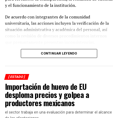
y el funcionamiento de la institución.
De acuerdo con integrantes de la comunidad
universitaria, las acciones incluyen la verificación de la
situación administrativa y académica del personal, así
como la revisión de diversos procedimientos internos
que presuntamente presentan inconsistencias.
Entre los aspectos que son objeto de análisis se
CONTINUAR LEYENDO
encuentran posibles casos de docentes con asignaciones
simultáneas en distintos centros de estudio, la
validación de documentación académica de directivos,
[ ESTADO ]
adeudos en la entrega de calificaciones, denuncias por
Importación de huevo de EU
presuntos cobros indebidos relacionados con
certificados y asesorías de titulación, así como la
desploma precios y golpea a
existencia de personal que habría recibido pagos sin
productores mexicanos
contar con carga académica registrada.
el sector trabaja en una evaluación para determinar el alcance
También se revisa la situación de docentes y directivos