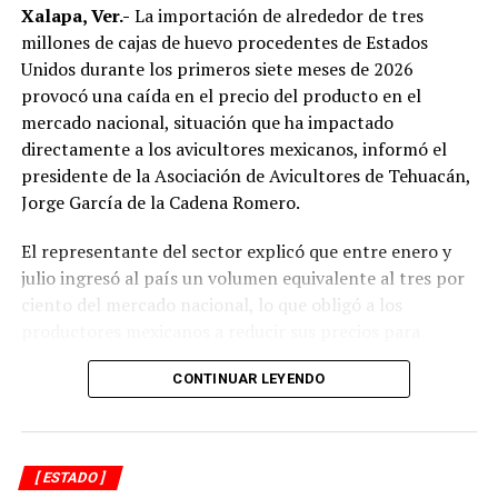
señalaron que un grupo de profesores ha manifestado
Xalapa, Ver.-
La importación de alrededor de tres
su inconformidad con el proceso de revisión, al
millones de cajas de huevo procedentes de Estados
considerar que las investigaciones podrían afectar
Unidos durante los primeros siete meses de 2026
intereses al interior de la institución.
provocó una caída en el precio del producto en el
mercado nacional, situación que ha impactado
De acuerdo con esos testimonios, el grupo identificado
directamente a los avicultores mexicanos, informó el
como
Movimiento Estatal UPAV
, integrado
presidente de la Asociación de Avicultores de Tehuacán,
públicamente por Verónica Sánchez Ramos, Mauricio
Jorge García de la Cadena Romero.
Tapia Tentle, Elsa Andrea Maldonado Alemán, Silvia
Ivette Lara Barradas, Roberto Ibáñez y Carlos Enrique
El representante del sector explicó que entre enero y
Sierra, ha cuestionado las acciones emprendidas por las
julio ingresó al país un volumen equivalente al tres por
autoridades universitarias y estatales.
ciento del mercado nacional, lo que obligó a los
productores mexicanos a reducir sus precios para
Hasta ahora, las instancias responsables no han
mantenerse competitivos frente al producto importado.
informado la conclusión de las investigaciones ni la
CONTINUAR LEYENDO
emisión de sanciones o resoluciones específicas. El
“Entre enero y julio debieron haber entrado alrededor
proceso de regularización continúa conforme a los
de tres millones de cajas de huevo, lo que representa
mecanismos legales y administrativos establecidos,
cerca del tres por ciento del mercado nacional”, indicó.
[ ESTADO ]
mientras el Gobierno del Estado sostiene que el objetivo