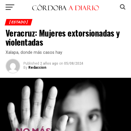
[ ESTADO ]
Veracruz: Mujeres extorsionadas y
violentadas
Xalapa, donde más casos hay
Published
2 años ago
on
05/08/2024
By
Redaccion