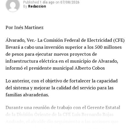
Asimismo, son los varones (55.9 por ciento) los
Published
1 día ago
on
07/08/2026
By
Redaccion
principales violentadores de las féminas, pero también
las propias mujeres lo son de otras (32.9 por ciento). En
el primer semestre se tiene un total de 194 mil 637
Por Inés Martinez
mujeres víctimas.
Álvarado, Ver.- La Comisión Federal de Electricidad (CFE)
El mayor número de víctimas se encuentran en lesiones
llevará a cabo una inversión superior a los 500 millones
dolosas (55.69 por ciento), seguidas de lesiones culposas
de pesos para ejecutar nuevos proyectos de
(18.49 por ciento) y, otros delitos que atentan contra la
infraestructura eléctrica en el municipio de Alvarado,
libertad personal (9.63 por ciento).
informó el presidente municipal Alberto Cobos
RELATED TOPICS:
FEATURED
Lo anterior, con el objetivo de fortalecer la capacidad
del sistema y mejorar la calidad del servicio para las
DESPUÉS
familias alvaradeñas.
Cuitláhuac se irá antes
ANTES
Durante una reunión de trabajo con el Gerente Estatal
Fin de semana lluvioso
de la División Oriente de la CFE Luis Bernardo Rojas
Andrade, el alcalde dio seguimiento a las acciones que
actualmente desarrolla la paraestatal en diversas