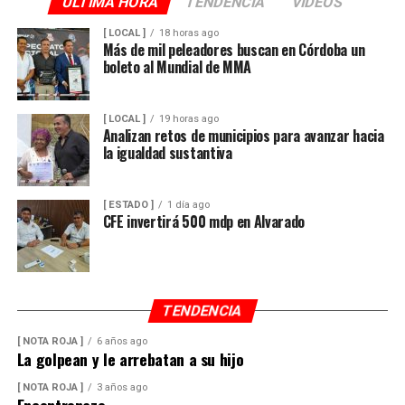
ULTIMA HORA
TENDENCIA
VIDEOS
[ LOCAL ]
18 horas ago
Más de mil peleadores buscan en Córdoba un
boleto al Mundial de MMA
[ LOCAL ]
19 horas ago
Analizan retos de municipios para avanzar hacia
la igualdad sustantiva
[ ESTADO ]
1 día ago
CFE invertirá 500 mdp en Alvarado
TENDENCIA
[ NOTA ROJA ]
6 años ago
La golpean y le arrebatan a su hijo
[ NOTA ROJA ]
3 años ago
Encontronazo