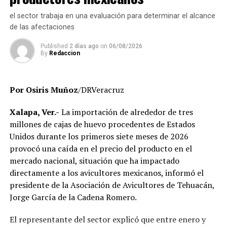
contar con carga académica registrada.
el sector trabaja en una evaluación para determinar el alcance
También se revisa la situación de docentes y directivos
de las afectaciones
que no aparecen en el sistema de control escolar y de
trabajadores que, hasta el momento, no han podido ser
Published
2 días ago
on
06/08/2026
By
Redaccion
localizados para efectos de la verificación
administrativa.
Por Osiris Muñoz
/DRVeracruz
Autoridades educativas señalaron que estas acciones
forman parte de un proceso de saneamiento
Xalapa, Ver.-
La importación de alrededor de tres
institucional cuyo objetivo es garantizar que la
millones de cajas de huevo procedentes de Estados
universidad opere bajo criterios de legalidad, eficiencia y
Unidos durante los primeros siete meses de 2026
transparencia, privilegiando el servicio que se brinda a
provocó una caída en el precio del producto en el
miles de estudiantes en la entidad.
mercado nacional, situación que ha impactado
directamente a los avicultores mexicanos, informó el
El Gobierno del Estado ha reiterado que las
presidente de la Asociación de Avicultores de Tehuacán,
investigaciones se desarrollan con apego a la ley y
Jorge García de la Cadena Romero.
respetando el debido proceso, por lo que hasta el
momento no existe una determinación definitiva sobre
El representante del sector explicó que entre enero y
responsabilidades individuales.