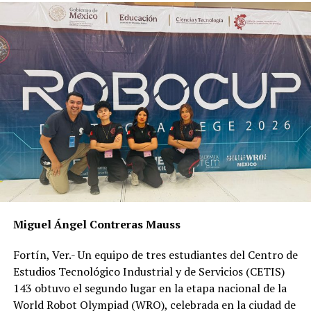
Robledo, con integrantes de la Conferencia Nacional de
Gobernadores (Conago).
RELATED TOPICS:
DESPUÉS
Encuentran cadáver putrefacto
ANTES
Gasolinas inician 2021 sin estímulo fiscal
Miguel Ángel Contreras Mauss
Fortín, Ver.- Un equipo de tres estudiantes del Centro de
Estudios Tecnológico Industrial y de Servicios (CETIS)
143 obtuvo el segundo lugar en la etapa nacional de la
World Robot Olympiad (WRO), celebrada en la ciudad de