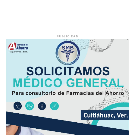
la noche.
El viento será del Sureste, Este y Noreste de 20 a 35
kilómetros por hora (km/h), con rachas en el litoral y en
zonas de tormenta.
PUBLICIDAD
Asimismo, se pronostica la llegada de otra onda tropical
entre viernes y fin de semana.
Finalmente, la SPC de Veracruz recomienda a la
población vigilar el comportamiento de ríos y arroyos
de respuesta rápida y observar su entorno por posibles
derrumbes, deslaves y deslizamiento de laderas.
Además de conducir con precaución por disminución de
la visibilidad y anegamientos urbanos, viento arrachado,
descargas eléctricas y probables granizadas en áreas de
tormenta, entre otros efectos negativos.