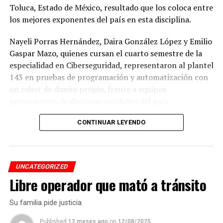
Toluca, Estado de México, resultado que los coloca entre
los mejores exponentes del país en esta disciplina.
Nayeli Porras Hernández, Daira González López y Emilio
Gaspar Mazo, quienes cursan el cuarto semestre de la
especialidad en Ciberseguridad, representaron al plantel
143 en pruebas de programación y automatización con
un robot de diseño propio, frente a equipos
provenientes de distintas entidades del país.
El desempeño mostrado por los jóvenes les permitió
CONTINUAR LEYENDO
calificar a la siguiente fase de la competencia, que
tendrá lugar los días 5 y 6 de septiembre en Cancún,
Quintana Roo.
UNCATEGORIZED
Libre operador que mató a tránsito
De obtener resultados favorables en esa etapa, el equipo
tendría la posibilidad de representar a México en la final
Su familia pide justicia
internacional de la WRO, que se efectuará en Costa Rica.
Published
12 meses ago
on
12/08/2025