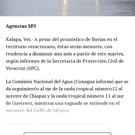
presenciales del accidente ahora callan, presuntamente
por temor a represalias.
“Hoy fue mi Abraham,
Agencias SPI
mañana puede ser alguien
Xalapa, Ver.- A pesar del pronóstico de lluvias en el
de tu familia. El homicida
territorio veracruzano, éstas serán menores, con
sigue libre y operando en
tendencia a disminuir aún más a partir de este martes,
según informes de la Secretaría de Protección Civil de
las carreteras”, expresó un
Veracruz (SPC).
familiar, exigiendo justicia.
La Comisión Nacional del Agua (Conagua informó que se
da seguimiento al eje de la onda tropical número12 al
El caso ha encendido el debate sobre la corrupción en la
sureste de Chiapas y la onda tropical número 11 al sur
Fiscalía y la impunidad que beneficia a conductores
de Guerrero, mientras una vaguada se extiende en el
responsables de muertes viales.
suroeste del Golfo de México.
La familia pide a la ciudadanía unirse para evitar que el
Esta situación favorecerá durante esta semana
caso quede en el olvido.
condiciones para lluvias, chubascos y tormentas aisladas