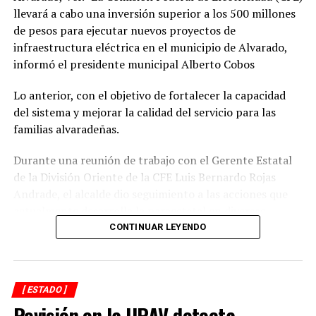
ANTES
llevará a cabo una inversión superior a los 500 millones
Un riesgo Padrón de Telefonía Móvil
de pesos para ejecutar nuevos proyectos de
infraestructura eléctrica en el municipio de Alvarado,
informó el presidente municipal Alberto Cobos
Lo anterior, con el objetivo de fortalecer la capacidad
del sistema y mejorar la calidad del servicio para las
familias alvaradeñas.
Durante una reunión de trabajo con el Gerente Estatal
de la División Oriente de la CFE Luis Bernardo Rojas
Andrade, el alcalde dio seguimiento a las acciones que
actualmente desarrolla la paraestatal en diversas
comunidades, colonias y la zona centro de la
CONTINUAR LEYENDO
demarcación, donde se realizan trabajos de
mantenimiento, modernización y fortalecimiento de la
red eléctrica.
[ ESTADO ]
Revisión en la UPAV detecta
En ese sentido, el representante de CFE informó que las