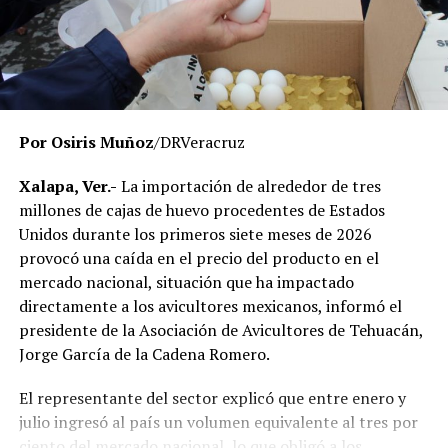
El Gobierno del Estado ha reiterado que las
investigaciones se desarrollan con apego a la ley y
respetando el debido proceso, por lo que hasta el
momento no existe una determinación definitiva sobre
responsabilidades individuales.
Por Osiris Muñoz
/DRVeracruz
No obstante, docentes que solicitaron el anonimato
señalaron que un grupo de profesores ha manifestado
Xalapa, Ver.-
La importación de alrededor de tres
su inconformidad con el proceso de revisión, al
millones de cajas de huevo procedentes de Estados
considerar que las investigaciones podrían afectar
Unidos durante los primeros siete meses de 2026
intereses al interior de la institución.
provocó una caída en el precio del producto en el
mercado nacional, situación que ha impactado
De acuerdo con esos testimonios, el grupo identificado
directamente a los avicultores mexicanos, informó el
como
Movimiento Estatal UPAV
, integrado
presidente de la Asociación de Avicultores de Tehuacán,
públicamente por Verónica Sánchez Ramos, Mauricio
Jorge García de la Cadena Romero.
Tapia Tentle, Elsa Andrea Maldonado Alemán, Silvia
Ivette Lara Barradas, Roberto Ibáñez y Carlos Enrique
El representante del sector explicó que entre enero y
Sierra, ha cuestionado las acciones emprendidas por las
julio ingresó al país un volumen equivalente al tres por
autoridades universitarias y estatales.
ciento del mercado nacional, lo que obligó a los