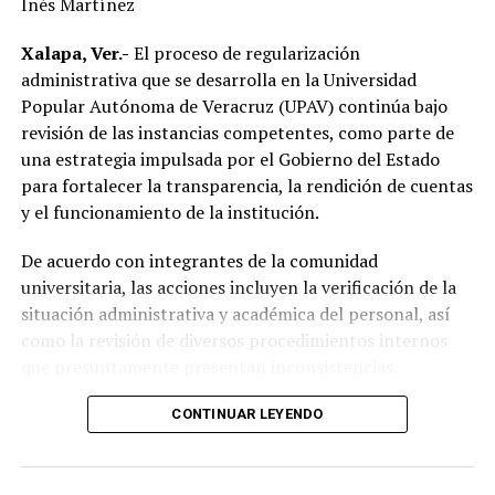
Inés Martínez
las principales demandas de la población.
Xalapa, Ver.-
El proceso de regularización
“Mejorar el servicio de energía eléctrica ha sido una
administrativa que se desarrolla en la Universidad
prioridad desde el inicio de mi gobierno y continuaremos
Popular Autónoma de Veracruz (UPAV) continúa bajo
gestionando recursos y proyectos que contribuyan al
revisión de las instancias competentes, como parte de
desarrollo del municipio y al bienestar de las familias
una estrategia impulsada por el Gobierno del Estado
alvaradeñas”.
para fortalecer la transparencia, la rendición de cuentas
y el funcionamiento de la institución.
Por último, reconoció y agradeció a la gobernadora del
estado, Rocío Nahle García, por el respaldo brindado a
De acuerdo con integrantes de la comunidad
Alvarado, así como a personal directivo de la CFE por la
universitaria, las acciones incluyen la verificación de la
disposición y coordinación institucional para impulsar
situación administrativa y académica del personal, así
estas importantes acciones en beneficio del municipio.
como la revisión de diversos procedimientos internos
que presuntamente presentan inconsistencias.
Entre los aspectos que son objeto de análisis se
CONTINUAR LEYENDO
encuentran posibles casos de docentes con asignaciones
simultáneas en distintos centros de estudio, la
validación de documentación académica de directivos,