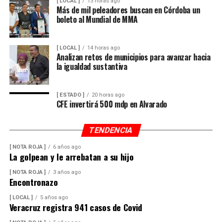
[ LOCAL ]
13 horas ago
Más de mil peleadores buscan en Córdoba un
boleto al Mundial de MMA
[ LOCAL ]
14 horas ago
Analizan retos de municipios para avanzar hacia
la igualdad sustantiva
[ ESTADO ]
20 horas ago
CFE invertirá 500 mdp en Alvarado
TENDENCIA
[ NOTA ROJA ]
6 años ago
La golpean y le arrebatan a su hijo
[ NOTA ROJA ]
3 años ago
Encontronazo
[ LOCAL ]
5 años ago
Veracruz registra 941 casos de Covid