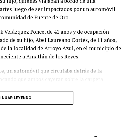
su hijo, quienes viajaban a bordo de una
martes luego de ser impactados por un automóvil
la comunidad de Puente de Oro.
ck Velázquez Ponce, de 41 años y de ocupación
do de su hijo, Abel Laureano Cortés, de 11 años,
de la localidad de Arroyo Azul, en el municipio de
eneciente a Amatlán de los Reyes.
e, un automóvil que circulaba detrás de la
vocando que ambos cayeran sobre la carpeta
INUAR LEYENDO
pos de emergencia, quienes brindaron atención
sladaron a un hospital para su valoración médica.
lugar, el conductor del automóvil permaneció en el
dades realizaron las diligencias correspondientes