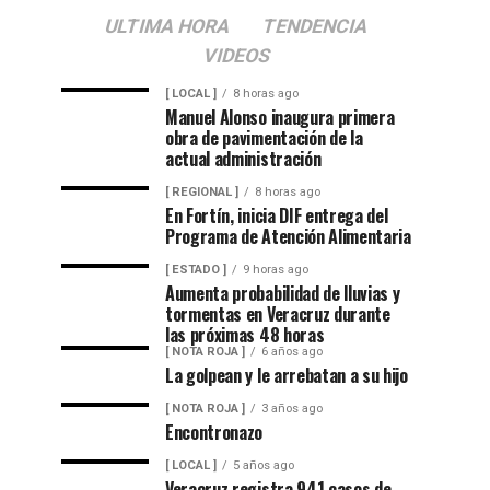
ULTIMA HORA
TENDENCIA
VIDEOS
[ LOCAL ]
8 horas ago
Manuel Alonso inaugura primera
obra de pavimentación de la
actual administración
[ REGIONAL ]
8 horas ago
En Fortín, inicia DIF entrega del
Programa de Atención Alimentaria
[ ESTADO ]
9 horas ago
Aumenta probabilidad de lluvias y
tormentas en Veracruz durante
las próximas 48 horas
[ NOTA ROJA ]
6 años ago
La golpean y le arrebatan a su hijo
[ NOTA ROJA ]
3 años ago
Encontronazo
[ LOCAL ]
5 años ago
Veracruz registra 941 casos de