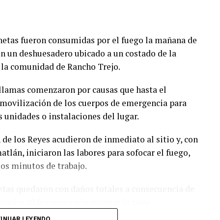
etas fueron consumidas por el fuego la mañana de
 en un deshuesadero ubicado a un costado de la
e la comunidad de Rancho Trejo.
 llamas comenzaron por causas que hasta el
movilización de los cuerpos de emergencia para
s unidades o instalaciones del lugar.
de los Reyes acudieron de inmediato al sitio y, con
lán, iniciaron las labores para sofocar el fuego,
ios minutos de trabajo.
etas quedaron con daños totales a consecuencia de
onadas ni fue necesario evacuar la zona.
INUAR LEYENDO