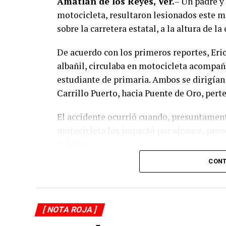
Amatlán de los Reyes, Ver.
– Un padre y 
motocicleta, resultaron lesionados este 
sobre la carretera estatal, a la altura de 
De acuerdo con los primeros reportes, Eri
albañil, circulaba en motocicleta acompaña
estudiante de primaria. Ambos se dirigían 
Carrillo Puerto, hacia Puente de Oro, pert
El accidente ocurrió cuando, presuntament
motocicleta los impactó por alcance, pro
asfáltica.
CONT
Testigos solicitaron el apoyo de los cuer
prehospitalaria a los lesionados y los tra
De acuerdo con versiones recabadas en el 
[ NOTA ROJA ]
sitio tras el percance, en tanto las autori