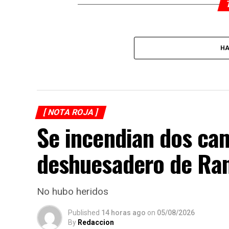
HA
[ NOTA ROJA ]
Se incendian dos ca
deshuesadero de Ran
No hubo heridos
Published
14 horas ago
on
05/08/2026
By
Redaccion