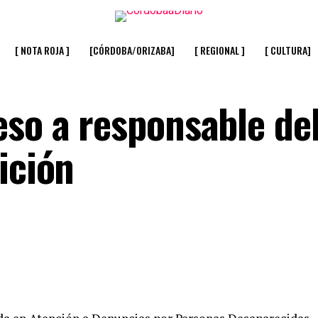
[ NOTA ROJA ]
[CÓRDOBA/ORIZABA]
[ REGIONAL ]
[ CULTURA]
eso a responsable de
ición