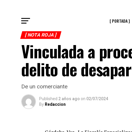
[ PORTADA ]
[ NOTA ROJA ]
Vinculada a proc
delito de desapar
De un comerciante
Published
2 años ago
on
02/07/2024
By
Redaccion