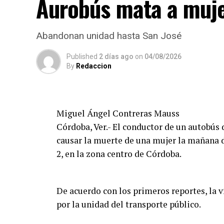
Aurobús mata a muje
para determinar las causas del accidente y
Abandonan unidad hasta San José
Published
2 días ago
on
04/08/2026
By
Redaccion
Miguel Ángel Contreras Mauss
Córdoba, Ver.- El conductor de un autobús 
causar la muerte de una mujer la mañana de
2, en la zona centro de Córdoba.
De acuerdo con los primeros reportes, la 
por la unidad del transporte público.