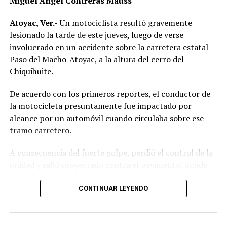
Miguel Ángel Contreras Mauss
Atoyac, Ver.-
Un motociclista resultó gravemente
lesionado la tarde de este jueves, luego de verse
involucrado en un accidente sobre la carretera estatal
Paso del Macho-Atoyac, a la altura del cerro del
Chiquihuite.
De acuerdo con los primeros reportes, el conductor de
la motocicleta presuntamente fue impactado por
alcance por un automóvil cuando circulaba sobre ese
tramo carretero.
A consecuencia del fuerte golpe, perdió el control de la
unidad y salió proyectado contra el pavimento, donde
quedó inconsciente.
CONTINUAR LEYENDO
Testigos del accidente solicitaron de inmediato el apoyo
de los cuerpos de emergencia al percatarse de que el
motociclista permanecía inmóvil sobre la carpeta