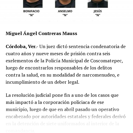
parte de las investigaciones para determinar la
mecánica del accidente y establecer si existió
responsabilidad por parte de alguno de los conductores.
Las autoridades exhortaron a los automovilistas y
Miguel Ángel Contreras Mauss
motociclistas a conducir con precaución, respetar los
límites de velocidad y aumentar la distancia de
Córdoba, Ver.-
Un juez dictó sentencia condenatoria de
seguridad entre vehículos, especialmente durante la
cuatro años y nueve meses de prisión contra seis
temporada de lluvias, cuando el riesgo de accidentes se
exelementos de la Policía Municipal de Coscomatepec,
incrementa en las carreteras de la región.
luego de encontrarlos responsables de los delitos
contra la salud, en su modalidad de narcomenudeo, e
La circulación en la zona se vio afectada por algunos
incumplimiento de un deber legal.
minutos mientras se realizaban las labores de auxilio y el
levantamiento de indicios por parte de las autoridades.
La resolución judicial pone fin a uno de los casos que
Posteriormente, el tránsito fue restablecido de manera
más impactó a la corporación policiaca de ese
normal.
municipio, luego de que en abril pasado un operativo
encabezado por autoridades estatales y federales derivó
en la detención de siete uniformados al interior de la
comandancia.