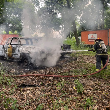
nueve meses de prisión.
Los ahora sentenciados formaban parte de la Policía
Municipal de Coscomatepec durante la administración
del alcalde de Movimiento Ciudadano, Armando Reyes
Muñoz, y permanecerán recluidos en el Centro de
Reinserción Social de Mediana Seguridad de La Toma, en
Amatlán de los Reyes, donde cumplirán la condena.
Aunque durante el operativo fueron detenidos siete
policías municipales, la sentencia dada a conocer
corresponde únicamente a seis de ellos. Hasta el
momento, las autoridades no han informado la situación
jurídica del séptimo implicado.
El caso evidenció presuntas irregularidades dentro de la
corporación policiaca y motivó la intervención de
autoridades estatales y federales, en un contexto de
reforzamiento de las investigaciones contra servidores