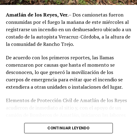
públicos relacionados con actividades ilícitas en la
región de las Altas Montañas.
Amatlán de los Reyes, Ver.
– Dos camionetas fueron
consumidas por el fuego la mañana de este miércoles al
La sentencia representa uno de los primeros fallos
registrarse un incendio en un deshuesadero ubicado a un
derivados de aquel operativo y confirma la
costado de la autopista Veracruz-Córdoba, a la altura de
responsabilidad penal de los exuniformados por delitos
la comunidad de Rancho Trejo.
relacionados con la posesión de droga y el
incumplimiento de sus funciones como servidores
De acuerdo con los primeros reportes, las llamas
públicos.
comenzaron por causas que hasta el momento se
desconocen, lo que generó la movilización de los
cuerpos de emergencia para evitar que el incendio se
extendiera a otras unidades o instalaciones del lugar.
Elementos de Protección Civil de Amatlán de los Reyes
acudieron de inmediato al sitio y, con el apoyo de un
camión de Bomberos de Amatlán, iniciaron las labores
para sofocar el fuego, logrando controlar la emergencia
CONTINUAR LEYENDO
tras varios minutos de trabajo.