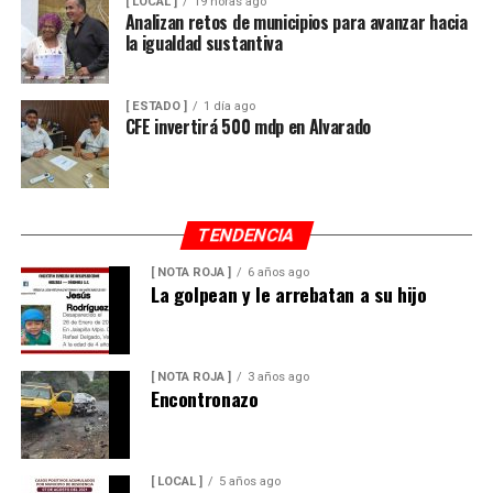
[ LOCAL ]
19 horas ago
Analizan retos de municipios para avanzar hacia
la igualdad sustantiva
[ ESTADO ]
1 día ago
CFE invertirá 500 mdp en Alvarado
TENDENCIA
[ NOTA ROJA ]
6 años ago
La golpean y le arrebatan a su hijo
[ NOTA ROJA ]
3 años ago
Encontronazo
[ LOCAL ]
5 años ago