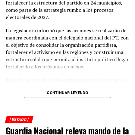
Las previsiones indican que las lluvias continuarán con
fortalecer la estructura del partido en 24 municipios,
una probabilidad relativamente alta hasta el viernes,
como parte de la estrategia rumbo a los procesos
mientras que durante el fin de semana se espera una
electorales de 2027.
ligera disminución en las precipitaciones.
La legisladora informó que las acciones se realizarán de
Sin embargo, el ambiente seguirá siendo caluroso, con
manera coordinada con el delegado nacional del PT, con
un descenso apenas perceptible en la temperatura a
el objetivo de consolidar la organización partidista,
partir de este jueves.
fortalecer el activismo en las regiones y construir una
estructura sólida que permita al instituto político llegar
Autoridades de Protección Civil recomendaron evitar la
fortalecido a los próximos comicios.
exposición prolongada al sol durante las horas de mayor
radiación, mantenerse hidratado y tomar precauciones
Explicó que uno de los ejes principales será recorrer los
ante posibles tormentas eléctricas, especialmente en
municipios que integran su coordinación para revisar el
regiones montañosas y del sur de Veracruz.
CONTINUAR LEYENDO
funcionamiento de los comités municipales surgidos de
los congresos internos, detectar áreas de oportunidad y
reforzar la presencia del partido en el territorio.
[ ESTADO ]
Asimismo, señaló que se impulsará la integración de los
Guardia Nacional releva mando de la
mejores cuadros del PT para que participen en las