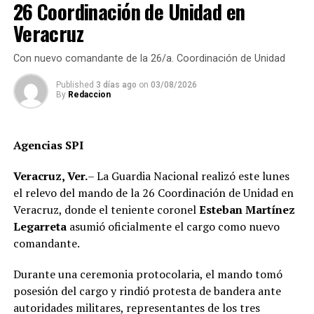
encuestas internas y tengan la posibilidad de encabezar
26 Coordinación de Unidad en
las alianzas electorales rumbo a 2027.
Veracruz
Morales García destacó que su responsabilidad como
Con nuevo comandante de la 26/a. Coordinación de Unidad
coordinadora regional comprende los distritos de
Emiliano Zapata y Xalapa, cuya demarcación abarca 24
Published
3 días ago
on
03/08/2026
By
Redaccion
municipios, entre ellos Yecuatla y Juchique de Ferrer,
donde se fortalecerá el trabajo de organización y el
contacto permanente con la militancia.
Agencias SPI
“La tarea es coordinar, organizar y fortalecer la
Veracruz, Ver.
– La Guardia Nacional realizó este lunes
representación del partido en cada región, consolidando
el relevo del mando de la 26 Coordinación de Unidad en
los comités de base y sumando a más ciudadanos a
Veracruz, donde el teniente coronel
Esteban Martínez
nuestro proyecto político”, concluyó
Legarreta
asumió oficialmente el cargo como nuevo
comandante.
Durante una ceremonia protocolaria, el mando tomó
posesión del cargo y rindió protesta de bandera ante
autoridades militares, representantes de los tres