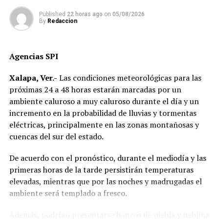
administración, si vemos una necesidad inmediatamente
Published
22 horas ago
on
05/08/2026
respondemos a esa necesidad. Estoy segura de que esta
By
Redaccion
obra será un orgullo para todo Río Medio y para todo
Veracruz”, afirmó.
Agencias SPI
La alcaldesa Patricia Lobeira de Yunes, informó que esta
Xalapa, Ver.-
Las condiciones meteorológicas para las
obra se edificará en tan solo 120 días naturales (4
próximas 24 a 48 horas estarán marcadas por un
meses) y beneficiará directamente a 50 familias de esta
ambiente caluroso a muy caluroso durante el día y un
zona, cumpliendo así su compromiso con padres de
incremento en la probabilidad de lluvias y tormentas
familia y maestros.
eléctricas, principalmente en las zonas montañosas y
“Seguiremos trabajando todos los días,
cuencas del sur del estado.
incansablemente, para que nuestro Puerto, nuestra
De acuerdo con el pronóstico, durante el mediodía y las
casa, cada día sonría más”, concluyó.
primeras horas de la tarde persistirán temperaturas
elevadas, mientras que por las noches y madrugadas el
RELATED TOPICS:
ambiente será templado a fresco.
DESPUÉS
Salud deja de recomendar uso de cubrebocas
Además, podrían presentarse bancos de niebla y neblina